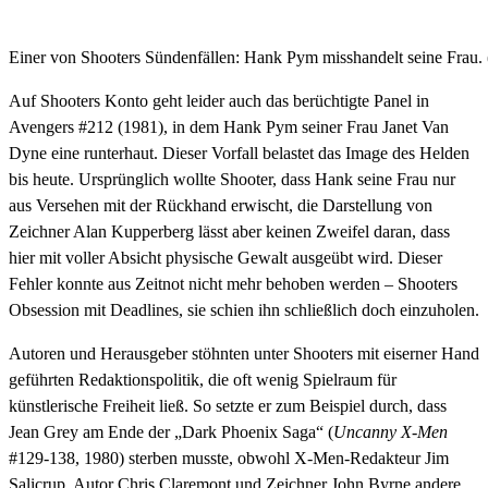
Einer von Shooters Sündenfällen: Hank Pym misshandelt seine Frau
Auf Shooters Konto geht leider auch das berüchtigte Panel in
Avengers #212 (1981), in dem Hank Pym seiner Frau Janet Van
Dyne eine runterhaut. Dieser Vorfall belastet das Image des Helden
bis heute. Ursprünglich wollte Shooter, dass Hank seine Frau nur
aus Versehen mit der Rückhand erwischt, die Darstellung von
Zeichner Alan Kupperberg lässt aber keinen Zweifel daran, dass
hier mit voller Absicht physische Gewalt ausgeübt wird. Dieser
Fehler konnte aus Zeitnot nicht mehr behoben werden – Shooters
Obsession mit Deadlines, sie schien ihn schließlich doch einzuholen.
Autoren und Herausgeber stöhnten unter Shooters mit eiserner Hand
geführten Redaktionspolitik, die oft wenig Spielraum für
künstlerische Freiheit ließ. So setzte er zum Beispiel durch, dass
Jean Grey am Ende der „Dark Phoenix Saga“ (
Uncanny X-Men
#129-138, 1980) sterben musste, obwohl X-Men-Redakteur Jim
Salicrup, Autor Chris Claremont und Zeichner John Byrne andere