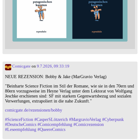
Comicgate
on
9.7.2026, 09:33:19
NEUE REZENSION: Bobby & Jake (MarGravio Verlag)
"Beinharte Science Fiction im Stil der Romane, wie sie in den 70ern und
80ern vorzugsweise im Heyne Verlag unter dem Lektorat von Wolfgang
Jeschke erschienen sind: SF mit starkem Gegenwartsbezug und sozialen
Verwerfungen, extrapoliert in die nahe Zukunft."
comicgate.de/rezensionen/bobby
#
ScienceFiction
#
CasperSLötzerich
#
MargravioVerlag
#
Cyberpunk
#
DeutscheComics
#
Comicempfehlung
#
Comicrezension
#
Leseempfehlung
#
QueereComics