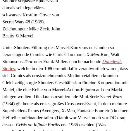
Shooter verpasste Spider-Man
damals sein legendäres
schwarzes Kostüm. Cover von
Secret Wars #8 (1985),
Zeichnungen: Mike Zeck, John
Beatty © Marvel
Unter Shooters Führung des Marvel-Konzerns entstanden so
herausragende Comics wie Chris Claremonts
X-Men
-Run, Walt
Simonsons
Thor
oder Frank Millers epochemachende
Daredevil
-
Stories
, welche in den 1980ern mit dafür verantwortlich waren, dass
sich Comics als ernstzunehmendes Medium etablieren konnten.
Gleichzeitig sorgte Shooters Geschäftssinn für eine Kooperation mit
Mattel, die eine Reihe von Marvel-Action-Figuren auf den Markt
bringen wollten. Die daraus resultierende Mini-Serie
Secret Wars
(1984) gilt heute als erstes großes Crossover-Event, in dem mehrere
Superhelden-Teams (Avengers, X-Men, Fantastic Four etc.) in einer
Heftreihe aufeinandertrafen. (Damit war Marvel noch vor DC dran,
dessen
Crisis on Infinite Earths
erst 1985 erschien.) Was