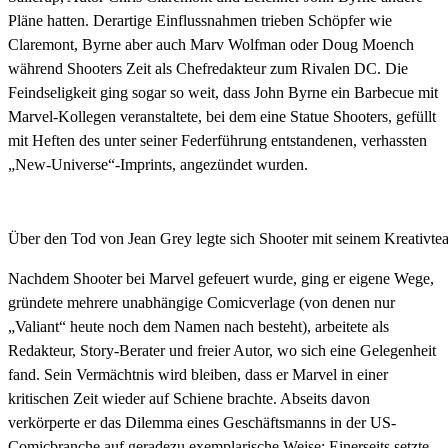
Pläne hatten. Derartige Einflussnahmen trieben Schöpfer wie
Claremont, Byrne aber auch Marv Wolfman oder Doug Moench
während Shooters Zeit als Chefredakteur zum Rivalen DC. Die
Feindseligkeit ging sogar so weit, dass John Byrne ein Barbecue mit
Marvel-Kollegen veranstaltete, bei dem eine Statue Shooters, gefüllt
mit Heften des unter seiner Federführung entstandenen, verhassten
„New-Universe“-Imprints, angezündet wurden.
Über den Tod von Jean Grey legte sich Shooter mit seinem Kreativte
Nachdem Shooter bei Marvel gefeuert wurde, ging er eigene Wege,
gründete mehrere unabhängige Comicverlage (von denen nur
„Valiant“ heute noch dem Namen nach besteht), arbeitete als
Redakteur, Story-Berater und freier Autor, wo sich eine Gelegenheit
fand. Sein Vermächtnis wird bleiben, dass er Marvel in einer
kritischen Zeit wieder auf Schiene brachte. Abseits davon
verkörperte er das Dilemma eines Geschäftsmanns in der US-
Comicbranche auf geradezu exemplarische Weise: Einerseits setzte