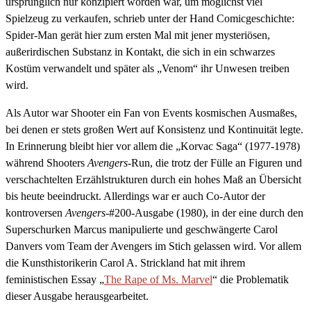
ursprünglich nur konzipiert worden war, um möglichst viel
Spielzeug zu verkaufen, schrieb unter der Hand Comicgeschichte:
Spider-Man gerät hier zum ersten Mal mit jener mysteriösen,
außerirdischen Substanz in Kontakt, die sich in ein schwarzes
Kostüm verwandelt und später als „Venom“ ihr Unwesen treiben
wird.
Als Autor war Shooter ein Fan von Events kosmischen Ausmaßes,
bei denen er stets großen Wert auf Konsistenz und Kontinuität legte.
In Erinnerung bleibt hier vor allem die „Korvac Saga“ (1977-1978)
während Shooters
Avengers
-Run, die trotz der Fülle an Figuren und
verschachtelten Erzählstrukturen durch ein hohes Maß an Übersicht
bis heute beeindruckt. Allerdings war er auch Co-Autor der
kontroversen
Avengers-
#200-Ausgabe (1980), in der eine durch den
Superschurken Marcus manipulierte und geschwängerte Carol
Danvers vom Team der Avengers im Stich gelassen wird. Vor allem
die Kunsthistorikerin Carol A. Strickland hat mit ihrem
feministischen Essay „
The Rape of Ms. Marvel
“ die Problematik
dieser Ausgabe herausgearbeitet.