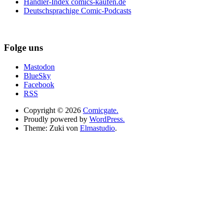
Händler-Index comics-kaufen.de
Deutschsprachige Comic-Podcasts
Folge uns
Mastodon
BlueSky
Facebook
RSS
Copyright © 2026
Comicgate.
Proudly powered by
WordPress.
Theme: Zuki von
Elmastudio
.