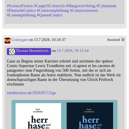
#
ScienceFiction
#
CasperSLötzerich
#
MargravioVerlag
#
Cyberpunk
#
DeutscheComics
#
Comicempfehlung
#
Comicrezension
#
Leseempfehlung
#
QueereComics
Comicgate
on 13.7.2026, 10:24:37
boosted 🚀
Thomas Hummitzsch
on
13.7.2026, 10:13:24
Ganz zu Beginn seiner Karriere schrieb und zeichnete der spätere
Comic-Superstar Lewis Trondheim mit »Lapinot et les carottes de
patagonie« eine Fingerübung von 500 Seiten, mit der er sich im
frankophonen Raum als Autor etablierte. Nun endlich ist das Werk im
deutschsprachigen Raum in der Übersetzung von Ulrich Pröfrock
erschienen.
intellectures.de/2026/07/13/ge