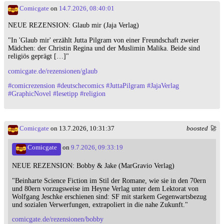
Comicgate
on
14.7.2026, 08:40:01
NEUE REZENSION: Glaub mir (Jaja Verlag)
"In 'Glaub mir' erzählt Jutta Pilgram von einer Freundschaft zweier
Mädchen: der Christin Regina und der Muslimin Malika. Beide sind
religiös geprägt […]"
comicgate.de/rezensionen/glaub
#
comicrezension
#
deutschecomics
#
JuttaPilgram
#
JajaVerlag
#
GraphicNovel
#
lesetipp
#
religion
Comicgate
on 13.7.2026, 10:31:37
boosted 🚀
Comicgate
on
9.7.2026, 09:33:19
NEUE REZENSION: Bobby & Jake (MarGravio Verlag)
"Beinharte Science Fiction im Stil der Romane, wie sie in den 70ern
und 80ern vorzugsweise im Heyne Verlag unter dem Lektorat von
Wolfgang Jeschke erschienen sind: SF mit starkem Gegenwartsbezug
und sozialen Verwerfungen, extrapoliert in die nahe Zukunft."
comicgate.de/rezensionen/bobby