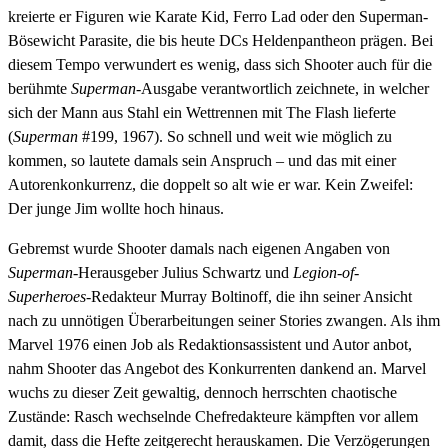
kreierte er Figuren wie Karate Kid, Ferro Lad oder den Superman-
Bösewicht Parasite, die bis heute DCs Heldenpantheon prägen. Bei
diesem Tempo verwundert es wenig, dass sich Shooter auch für die
berühmte
Superman
-Ausgabe verantwortlich zeichnete, in welcher
sich der Mann aus Stahl ein Wettrennen mit The Flash lieferte
(
Superman
#199, 1967). So schnell und weit wie möglich zu
kommen, so lautete damals sein Anspruch – und das mit einer
Autorenkonkurrenz, die doppelt so alt wie er war. Kein Zweifel:
Der junge Jim wollte hoch hinaus.
Gebremst wurde Shooter damals nach eigenen Angaben von
Superman
-Herausgeber Julius Schwartz und
Legion-of-
Superheroes
-Redakteur Murray Boltinoff, die ihn seiner Ansicht
nach zu unnötigen Überarbeitungen seiner Stories zwangen. Als ihm
Marvel 1976 einen Job als Redaktionsassistent und Autor anbot,
nahm Shooter das Angebot des Konkurrenten dankend an. Marvel
wuchs zu dieser Zeit gewaltig, dennoch herrschten chaotische
Zustände: Rasch wechselnde Chefredakteure kämpften vor allem
damit, dass die Hefte zeitgerecht herauskamen. Die Verzögerungen