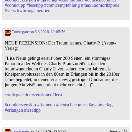
#
comictipp
#
lesetipp
#
comicempfehlung
#
maxundmoritzpreis
#
verschwörungstheorien
Comicgate
on
8.8.2026, 12:05:56
NEUE REZENSION: Der Traum ist aus, Charly P. (Avant-
Verlag)
"Lisa Neun gelingt es auf über 200 Seiten, ein stimmiges
Panorama der Welt des Charly P. aufzureißen, das den
traumwandelnden Charly P. von seinen coolen Jahren als
Kneipenrevoluzzer in den 80ern in Erlangen bis in die 2010er
Jahre begleitet, in denen er als ewig gestriger Dinosaurier die
jungen Aktivist*innen nicht mehr versteht (…)"
comicgate.de/rezensionen/der-t
#
comicrezension
#
lisaneun
#
deutschecomics
#
avantverlag
#
erlangen
#
lesetipp
Comicgate
on 25.7.2026, 06:57:08
boosted 🚀