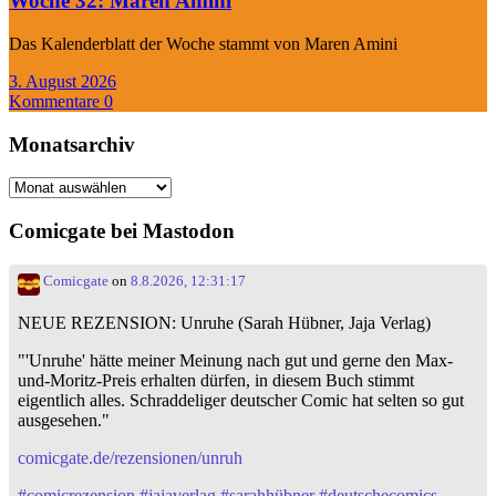
Woche 32: Maren Amini
Das Kalenderblatt der Woche stammt von Maren Amini
3. August 2026
Kommentare 0
Monatsarchiv
Monatsarchiv
Comicgate bei Mastodon
Comicgate
on
8.8.2026, 12:31:17
NEUE REZENSION: Unruhe (Sarah Hübner, Jaja Verlag)
"'Unruhe' hätte meiner Meinung nach gut und gerne den Max-
und-Moritz-Preis erhalten dürfen, in diesem Buch stimmt
eigentlich alles. Schraddeliger deutscher Comic hat selten so gut
ausgesehen."
comicgate.de/rezensionen/unruh
#
comicrezension
#
jajaverlag
#
sarahhübner
#
deutschecomics