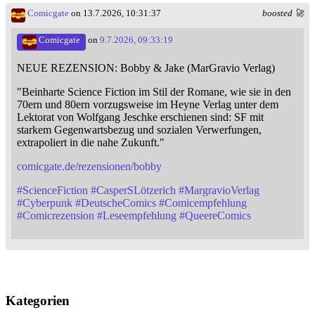
Comicgate
on 13.7.2026, 10:31:37
boosted 🚀
Comicgate
on
9.7.2026, 09:33:19
NEUE REZENSION: Bobby & Jake (MarGravio Verlag)
"Beinharte Science Fiction im Stil der Romane, wie sie in den
70ern und 80ern vorzugsweise im Heyne Verlag unter dem
Lektorat von Wolfgang Jeschke erschienen sind: SF mit
starkem Gegenwartsbezug und sozialen Verwerfungen,
extrapoliert in die nahe Zukunft."
comicgate.de/rezensionen/bobby
#
ScienceFiction
#
CasperSLötzerich
#
MargravioVerlag
#
Cyberpunk
#
DeutscheComics
#
Comicempfehlung
#
Comicrezension
#
Leseempfehlung
#
QueereComics
Kategorien