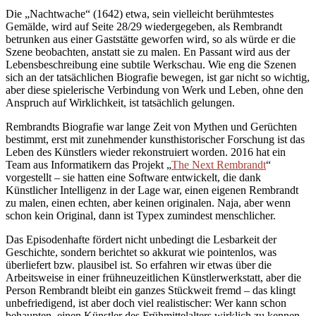
Die „Nachtwache“ (1642) etwa, sein vielleicht berühmtestes
Gemälde, wird auf Seite 28/29 wiedergegeben, als Rembrandt
betrunken aus einer Gaststätte geworfen wird, so als würde er die
Szene beobachten, anstatt sie zu malen. En Passant wird aus der
Lebensbeschreibung eine subtile Werkschau. Wie eng die Szenen
sich an der tatsächlichen Biografie bewegen, ist gar nicht so wichtig,
aber diese spielerische Verbindung von Werk und Leben, ohne den
Anspruch auf Wirklichkeit, ist tatsächlich gelungen.
Rembrandts Biografie war lange Zeit von Mythen und Gerüchten
bestimmt, erst mit zunehmender kunsthistorischer Forschung ist das
Leben des Künstlers wieder rekonstruiert worden. 2016 hat ein
Team aus Informatikern das Projekt „
The Next Rembrandt
“
vorgestellt – sie hatten eine Software entwickelt, die dank
Künstlicher Intelligenz in der Lage war, einen eigenen Rembrandt
zu malen, einen echten, aber keinen originalen. Naja, aber wenn
schon kein Original, dann ist Typex zumindest menschlicher.
Das Episodenhafte fördert nicht unbedingt die Lesbarkeit der
Geschichte, sondern berichtet so akkurat wie pointenlos, was
überliefert bzw. plausibel ist. So erfahren wir etwas über die
Arbeitsweise in einer frühneuzeitlichen Künstlerwerkstatt, aber die
Person Rembrandt bleibt ein ganzes Stückweit fremd – das klingt
unbefriedigend, ist aber doch viel realistischer: Wer kann schon
behaupten, einen Künstler des Frühmittelalters wirklich zu kennen.