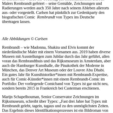
Malers Rembrandt gefeiert – seine Gemälde, Zeichnungen und
Radierungen werden auch 350 Jahre nach seinem Ableben allerorts
aus- oder vorgestellt. Carlsen hat pünktlich zur Gedenkparty den
biografischen Comic
Rembrandt
von Typex ins Deutsche
übertragen lassen.
Alle Abbildungen © Carlsen
Rembrandt – wie Madonna, Shakira und Elvis kommt der
niederländische Maler mit einem Vornamen aus. 2019 haben diverse
Museen mit Ausstellungen zum Jubilar durch das Jahr geführt, allen
voran das Rembrandthuis und das Rijksmuseum in Amsterdam, aber
auch die Hamburger Kunsthalle, die Pinakothek der Moderne in
München, das Denver Art Museum oder der Louvre Abu Dhabi.
Ein gutes Jahr für Kunsthistoriker*innen mit Rembrandt-Expertise,
auch für Comic-Künstler*innen mit einem Rembrandt-Comic im
Portfolio: Der vorliegende Comicband von Typex ist gar nicht neu,
sondern bereits 2015 in Frankreich bei Casterman erschienen.
Marijn Schapelhouman, Senior Conservator Zeichnungen im
Rijksmuseum, schreibt über Typex: „Fast drei Jahre hat Typex mit
Rembrandt gelebt, tagein, tagaus und zu den unmöglichsten Zeiten.
Das Ergebnis dieses Identifikationsprozesses ist ein Bildroman von