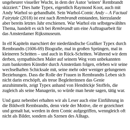
ungeheurer visueller Wucht, in dem der Autor ’seinen‘ Rembrandt
skizziert.“ Dies hatte Typex, eigentlich
Raymond Koot
, auch mit
Andy Warhol so gehandhabt. Sein Warhol-Comic
Andy – A Factual
Fairytale
(2018) ist erst nach
Rembrandt
entstanden, hierzulande
aber bereits letztes Jahr erschienen. War Warhol ein selbstgewähltes
Thema, handelt es sich bei
Rembrandt
um eine Auftragsarbeit für
das Amsterdamer Rijksmuseum.
In elf Kapiteln marschiert der niederländische Grafiker Typex durch
Rembrandts (1606-69) Biografie, mal in großen Sprüngen, mal in
kleineren Schritten – und auch in Rück-Schritten. Während wir dem
derben, sympathischen Maler auf seinem Weg vom unbekannten
zum bankrotten Künstler durch Amsterdam folgen, erleben wir seine
wechselhaften Schicksale mit, seine mehr oder weniger gelungenen
Beziehungen. Dass die Rolle der Frauen in Rembrandts Leben sich
nicht darin erschöpft, als treue Begleiterinnen das Genie
anzuhimmeln, zeigt Typex anhand von Hendrickje Stoffels, die
zugleich als seine Managerin, so würde man heute sagen, tätig war.
Und ganz nebenbei erhalten wir als Leser auch eine Einführung in
die Bildwelt Rembrandts, denn viele der Motive, die er gezeichnet
und gemalt hat, werden in dem Comic aufgegriffen, wenngleich oft
nicht als Bilder, sondern als Szenen des Alltags.