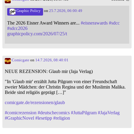
Graphic Policy
on
25.7.2026, 06:00:49
The 2026 Eisner Award Winners are...
#
eisnerawards
#
sdcc
#
sdcc2026
graphicpolicy.com/2026/07/25/t
Comicgate
on
14.7.2026, 08:40:01
NEUE REZENSION: Glaub mir (Jaja Verlag)
"In 'Glaub mir' erzählt Jutta Pilgram von einer Freundschaft
zweier Mädchen: der Christin Regina und der Muslimin Malika.
Beide sind religiös geprägt […]"
comicgate.de/rezensionen/glaub
#
comicrezension
#
deutschecomics
#
JuttaPilgram
#
JajaVerlag
#
GraphicNovel
#
lesetipp
#
religion