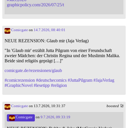
graphicpolicy.com/2026/07/25/t
Comicgate
on
14.7.2026, 08:40:01
NEUE REZENSION: Glaub mir (Jaja Verlag)
"In 'Glaub mir' erzählt Jutta Pilgram von einer Freundschaft
zweier Mädchen: der Christin Regina und der Muslimin Malika.
Beide sind religiös geprägt […]"
comicgate.de/rezensionen/glaub
#
comicrezension
#
deutschecomics
#
JuttaPilgram
#
JajaVerlag
#
GraphicNovel
#
lesetipp
#
religion
Comicgate
on 13.7.2026, 10:31:37
boosted 🚀
Comicgate
on
9.7.2026, 09:33:19