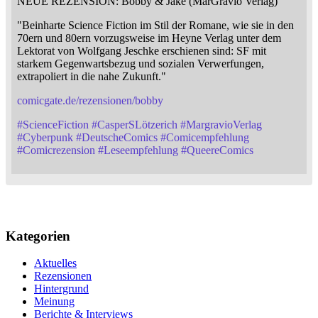
NEUE REZENSION: Bobby & Jake (MarGravio Verlag)
"Beinharte Science Fiction im Stil der Romane, wie sie in den
70ern und 80ern vorzugsweise im Heyne Verlag unter dem
Lektorat von Wolfgang Jeschke erschienen sind: SF mit
starkem Gegenwartsbezug und sozialen Verwerfungen,
extrapoliert in die nahe Zukunft."
comicgate.de/rezensionen/bobby
#
ScienceFiction
#
CasperSLötzerich
#
MargravioVerlag
#
Cyberpunk
#
DeutscheComics
#
Comicempfehlung
#
Comicrezension
#
Leseempfehlung
#
QueereComics
Kategorien
Aktuelles
Rezensionen
Hintergrund
Meinung
Berichte & Interviews