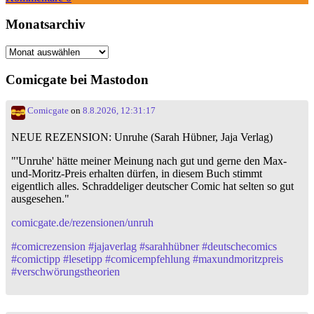
Monatsarchiv
Monatsarchiv
Comicgate bei Mastodon
Comicgate
on
8.8.2026, 12:31:17
NEUE REZENSION: Unruhe (Sarah Hübner, Jaja Verlag)
"'Unruhe' hätte meiner Meinung nach gut und gerne den Max-
und-Moritz-Preis erhalten dürfen, in diesem Buch stimmt
eigentlich alles. Schraddeliger deutscher Comic hat selten so gut
ausgesehen."
comicgate.de/rezensionen/unruh
#
comicrezension
#
jajaverlag
#
sarahhübner
#
deutschecomics
#
comictipp
#
lesetipp
#
comicempfehlung
#
maxundmoritzpreis
#
verschwörungstheorien