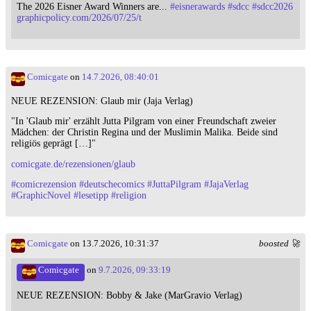
The 2026 Eisner Award Winners are...
#
eisnerawards
#
sdcc
#
sdcc2026
graphicpolicy.com/2026/07/25/t
Comicgate
on
14.7.2026, 08:40:01
NEUE REZENSION: Glaub mir (Jaja Verlag)
"In 'Glaub mir' erzählt Jutta Pilgram von einer Freundschaft zweier
Mädchen: der Christin Regina und der Muslimin Malika. Beide sind
religiös geprägt […]"
comicgate.de/rezensionen/glaub
#
comicrezension
#
deutschecomics
#
JuttaPilgram
#
JajaVerlag
#
GraphicNovel
#
lesetipp
#
religion
Comicgate
on 13.7.2026, 10:31:37
boosted 🚀
Comicgate
on
9.7.2026, 09:33:19
NEUE REZENSION: Bobby & Jake (MarGravio Verlag)