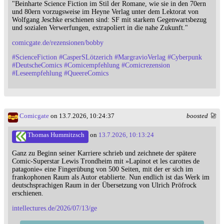
"Beinharte Science Fiction im Stil der Romane, wie sie in den 70ern
und 80ern vorzugsweise im Heyne Verlag unter dem Lektorat von
Wolfgang Jeschke erschienen sind: SF mit starkem Gegenwartsbezug
und sozialen Verwerfungen, extrapoliert in die nahe Zukunft."
comicgate.de/rezensionen/bobby
#
ScienceFiction
#
CasperSLötzerich
#
MargravioVerlag
#
Cyberpunk
#
DeutscheComics
#
Comicempfehlung
#
Comicrezension
#
Leseempfehlung
#
QueereComics
Comicgate
on 13.7.2026, 10:24:37
boosted 🚀
Thomas Hummitzsch
on
13.7.2026, 10:13:24
Ganz zu Beginn seiner Karriere schrieb und zeichnete der spätere
Comic-Superstar Lewis Trondheim mit »Lapinot et les carottes de
patagonie« eine Fingerübung von 500 Seiten, mit der er sich im
frankophonen Raum als Autor etablierte. Nun endlich ist das Werk im
deutschsprachigen Raum in der Übersetzung von Ulrich Pröfrock
erschienen.
intellectures.de/2026/07/13/ge