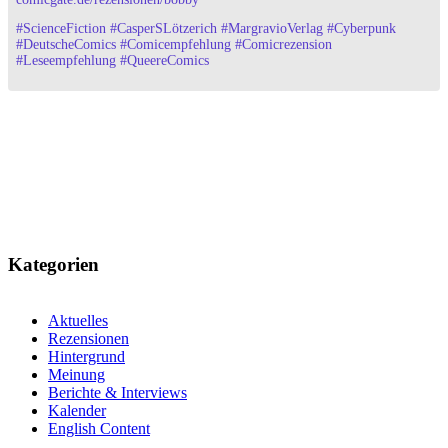
#
ScienceFiction
#
CasperSLötzerich
#
MargravioVerlag
#
Cyberpunk
#
DeutscheComics
#
Comicempfehlung
#
Comicrezension
#
Leseempfehlung
#
QueereComics
Kategorien
Aktuelles
Rezensionen
Hintergrund
Meinung
Berichte & Interviews
Kalender
English Content