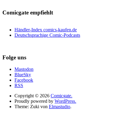
Comicgate empfiehlt
Händler-Index comics-kaufen.de
Deutschsprachige Comic-Podcasts
Folge uns
Mastodon
BlueSky
Facebook
RSS
Copyright © 2026
Comicgate.
Proudly powered by
WordPress.
Theme: Zuki von
Elmastudio
.