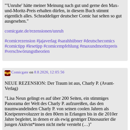
"'Unruhe' hätte meiner Meinung nach gut und gerne den Max-
und-Moritz-Preis erhalten dürfen, in diesem Buch stimmt
eigentlich alles. Schraddeliger deutscher Comic hat selten so gut
ausgesehen."
comicgate.de/rezensionen/unruh
#
comicrezension
#
jajaverlag
#
sarahhübner
#
deutschecomics
#
comictipp
#
lesetipp
#
comicempfehlung
#
maxundmoritzpreis
#
verschwörungstheorien
Comicgate
on
8.8.2026, 12:05:56
NEUE REZENSION: Der Traum ist aus, Charly P. (Avant-
Verlag)
"Lisa Neun gelingt es auf über 200 Seiten, ein stimmiges
Panorama der Welt des Charly P. aufzureißen, das den
traumwandelnden Charly P. von seinen coolen Jahren als
Kneipenrevoluzzer in den 80ern in Erlangen bis in die 2010er
Jahre begleitet, in denen er als ewig gestriger Dinosaurier die
jungen Aktivist*innen nicht mehr versteht (…)"