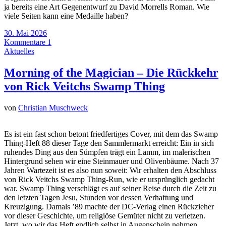
ja bereits eine Art Gegenentwurf zu David Morrells Roman. Wie
viele Seiten kann eine Medaille haben?
30. Mai 2026
Kommentare 1
Aktuelles
Morning of the Magician – Die Rückkehr
von Rick Veitchs Swamp Thing
von
Christian Muschweck
Es ist ein fast schon betont friedfertiges Cover, mit dem das Swamp
Thing-Heft 88 dieser Tage den Sammlermarkt erreicht: Ein in sich
ruhendes Ding aus den Sümpfen trägt ein Lamm, im malerischen
Hintergrund sehen wir eine Steinmauer und Olivenbäume. Nach 37
Jahren Wartezeit ist es also nun soweit: Wir erhalten den Abschluss
von Rick Veitchs Swamp Thing-Run, wie er ursprünglich gedacht
war. Swamp Thing verschlägt es auf seiner Reise durch die Zeit zu
den letzten Tagen Jesu, Stunden vor dessen Verhaftung und
Kreuzigung. Damals ’89 machte der DC-Verlag einen Rückzieher
vor dieser Geschichte, um religiöse Gemüter nicht zu verletzen.
Jetzt, wo wir das Heft endlich selbst in Augenschein nehmen