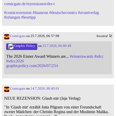
comicgate.de/rezensionen/der-t
#
comicrezension
#
lisaneun
#
deutschecomics
#
avantverlag
#
erlangen
#
lesetipp
Comicgate
on 25.7.2026, 06:57:08
boosted 🚀
Graphic Policy
on
25.7.2026, 06:00:49
The 2026 Eisner Award Winners are...
#
eisnerawards
#
sdcc
#
sdcc2026
graphicpolicy.com/2026/07/25/t
Comicgate
on
14.7.2026, 08:40:01
NEUE REZENSION: Glaub mir (Jaja Verlag)
"In 'Glaub mir' erzählt Jutta Pilgram von einer Freundschaft
zweier Mädchen: der Christin Regina und der Muslimin Malika.