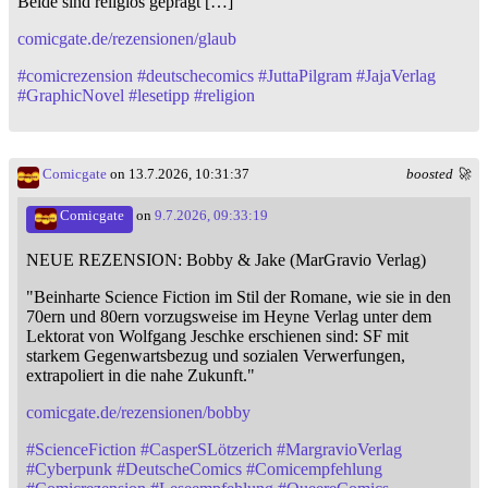
Beide sind religiös geprägt […]"
comicgate.de/rezensionen/glaub
#
comicrezension
#
deutschecomics
#
JuttaPilgram
#
JajaVerlag
#
GraphicNovel
#
lesetipp
#
religion
Comicgate
on 13.7.2026, 10:31:37
boosted 🚀
Comicgate
on
9.7.2026, 09:33:19
NEUE REZENSION: Bobby & Jake (MarGravio Verlag)
"Beinharte Science Fiction im Stil der Romane, wie sie in den
70ern und 80ern vorzugsweise im Heyne Verlag unter dem
Lektorat von Wolfgang Jeschke erschienen sind: SF mit
starkem Gegenwartsbezug und sozialen Verwerfungen,
extrapoliert in die nahe Zukunft."
comicgate.de/rezensionen/bobby
#
ScienceFiction
#
CasperSLötzerich
#
MargravioVerlag
#
Cyberpunk
#
DeutscheComics
#
Comicempfehlung