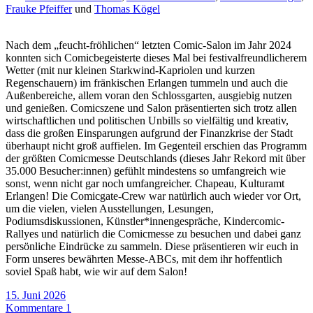
Frauke Pfeiffer
und
Thomas Kögel
Nach dem „feucht-fröhlichen“ letzten Comic-Salon im Jahr 2024
konnten sich Comicbegeisterte dieses Mal bei festivalfreundlicherem
Wetter (mit nur kleinen Starkwind-Kapriolen und kurzen
Regenschauern) im fränkischen Erlangen tummeln und auch die
Außenbereiche, allem voran den Schlossgarten, ausgiebig nutzen
und genießen. Comicszene und Salon präsentierten sich trotz allen
wirtschaftlichen und politischen Unbills so vielfältig und kreativ,
dass die großen Einsparungen aufgrund der Finanzkrise der Stadt
überhaupt nicht groß auffielen. Im Gegenteil erschien das Programm
der größten Comicmesse Deutschlands (dieses Jahr Rekord mit über
35.000 Besucher:innen) gefühlt mindestens so umfangreich wie
sonst, wenn nicht gar noch umfangreicher. Chapeau, Kulturamt
Erlangen! Die Comicgate-Crew war natürlich auch wieder vor Ort,
um die vielen, vielen Ausstellungen, Lesungen,
Podiumsdiskussionen, Künstler*innengespräche, Kindercomic-
Rallyes und natürlich die Comicmesse zu besuchen und dabei ganz
persönliche Eindrücke zu sammeln. Diese präsentieren wir euch in
Form unseres bewährten Messe-ABCs, mit dem ihr hoffentlich
soviel Spaß habt, wie wir auf dem Salon!
15. Juni 2026
Kommentare 1