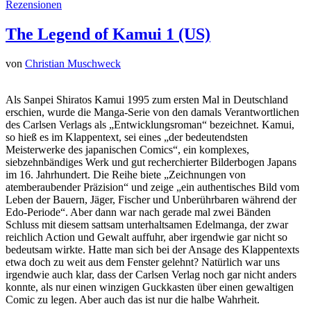
Rezensionen
The Legend of Kamui 1 (US)
von
Christian Muschweck
Als Sanpei Shiratos Kamui 1995 zum ersten Mal in Deutschland
erschien, wurde die Manga-Serie von den damals Verantwortlichen
des Carlsen Verlags als „Entwicklungsroman“ bezeichnet. Kamui,
so hieß es im Klappentext, sei eines „der bedeutendsten
Meisterwerke des japanischen Comics“, ein komplexes,
siebzehnbändiges Werk und gut recherchierter Bilderbogen Japans
im 16. Jahrhundert. Die Reihe biete „Zeichnungen von
atemberaubender Präzision“ und zeige „ein authentisches Bild vom
Leben der Bauern, Jäger, Fischer und Unberührbaren während der
Edo-Periode“. Aber dann war nach gerade mal zwei Bänden
Schluss mit diesem sattsam unterhaltsamen Edelmanga, der zwar
reichlich Action und Gewalt auffuhr, aber irgendwie gar nicht so
bedeutsam wirkte. Hatte man sich bei der Ansage des Klappentexts
etwa doch zu weit aus dem Fenster gelehnt? Natürlich war uns
irgendwie auch klar, dass der Carlsen Verlag noch gar nicht anders
konnte, als nur einen winzigen Guckkasten über einen gewaltigen
Comic zu legen. Aber auch das ist nur die halbe Wahrheit.