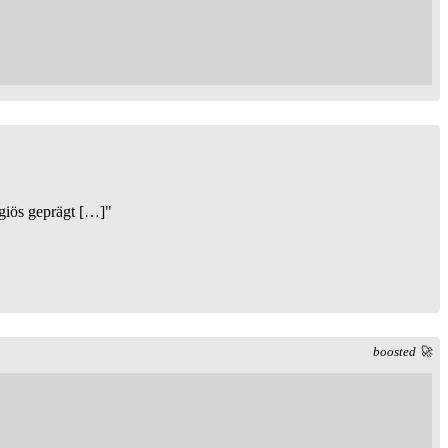
igiös geprägt […]"
boosted 🚀