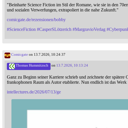
"Beinharte Science Fiction im Stil der Romane, wie sie in den 7
und sozialen Verwerfungen, extrapoliert in die nahe Zukunft."
comicgate.de/rezensionen/bobby
#
ScienceFiction
#
CasperSLötzerich
#
MargravioVerlag
#
Cyberpun
Comicgate
on 13.7.2026, 10:24:37
Thomas Hummitzsch
on
13.7.2026, 10:13:24
Ganz zu Beginn seiner Karriere schrieb und zeichnete der spätere 
frankophonen Raum als Autor etablierte. Nun endlich ist das Werk
intellectures.de/2026/07/13/ge