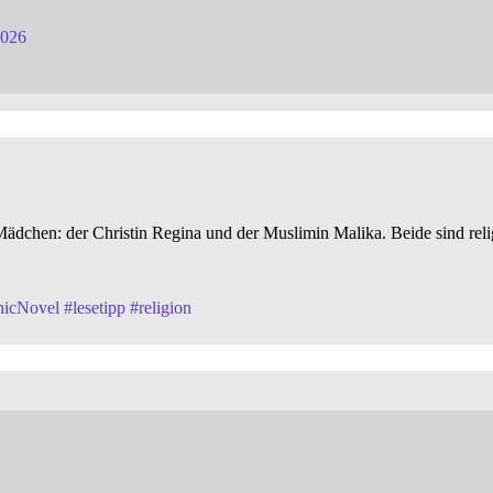
2026
 Mädchen: der Christin Regina und der Muslimin Malika. Beide sind rel
hicNovel
#
lesetipp
#
religion