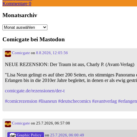
Kommentare 0
Monatsarchiv
Monatsarchiv
Comicgate bei Mastodon
Comicgate
on
8.8.2026, 12:05:56
NEUE REZENSION: Der Traum ist aus, Charly P. (Avant-Verlag)
"Lisa Neun gelingt es auf über 200 Seiten, ein stimmiges Panorama 
Erlangen bis in die 2010er Jahre begleitet, in denen er als ewig gest
comicgate.de/rezensionen/der-t
#
comicrezension
#
lisaneun
#
deutschecomics
#
avantverlag
#
erlangen
Comicgate
on 25.7.2026, 06:57:08
Graphic Policy
on
25.7.2026, 06:00:49