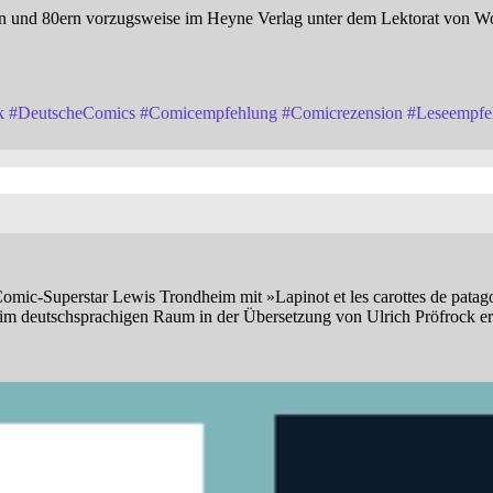
0ern und 80ern vorzugsweise im Heyne Verlag unter dem Lektorat von 
k
#
DeutscheComics
#
Comicempfehlung
#
Comicrezension
#
Leseempfe
Comic-Superstar Lewis Trondheim mit »Lapinot et les carottes de patag
 im deutschsprachigen Raum in der Übersetzung von Ulrich Pröfrock er