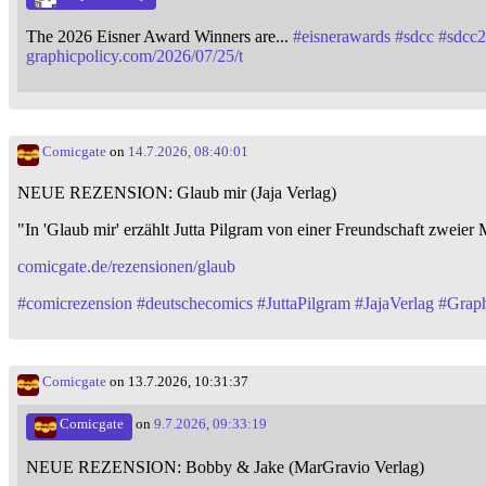
The 2026 Eisner Award Winners are...
#
eisnerawards
#
sdcc
#
sdcc
graphicpolicy.com/2026/07/25/t
Comicgate
on
14.7.2026, 08:40:01
NEUE REZENSION: Glaub mir (Jaja Verlag)
"In 'Glaub mir' erzählt Jutta Pilgram von einer Freundschaft zweier
comicgate.de/rezensionen/glaub
#
comicrezension
#
deutschecomics
#
JuttaPilgram
#
JajaVerlag
#
Grap
Comicgate
on 13.7.2026, 10:31:37
Comicgate
on
9.7.2026, 09:33:19
NEUE REZENSION: Bobby & Jake (MarGravio Verlag)