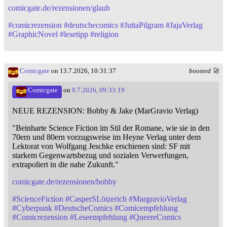
comicgate.de/rezensionen/glaub
#
comicrezension
#
deutschecomics
#
JuttaPilgram
#
JajaVerlag
#
GraphicNovel
#
lesetipp
#
religion
Comicgate
on 13.7.2026, 10:31:37
boosted 🚀
Comicgate
on
9.7.2026, 09:33:19
NEUE REZENSION: Bobby & Jake (MarGravio Verlag)
"Beinharte Science Fiction im Stil der Romane, wie sie in den
70ern und 80ern vorzugsweise im Heyne Verlag unter dem
Lektorat von Wolfgang Jeschke erschienen sind: SF mit
starkem Gegenwartsbezug und sozialen Verwerfungen,
extrapoliert in die nahe Zukunft."
comicgate.de/rezensionen/bobby
#
ScienceFiction
#
CasperSLötzerich
#
MargravioVerlag
#
Cyberpunk
#
DeutscheComics
#
Comicempfehlung
#
Comicrezension
#
Leseempfehlung
#
QueereComics