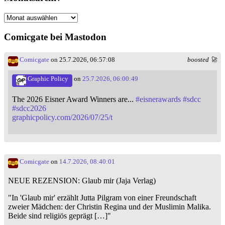
Monatsarchiv
Comicgate bei Mastodon
Comicgate
on 25.7.2026, 06:57:08
boosted 🚀
Graphic Policy
on
25.7.2026, 06:00:49
The 2026 Eisner Award Winners are...
#
eisnerawards
#
sdcc
#
sdcc2026
graphicpolicy.com/2026/07/25/t
Comicgate
on
14.7.2026, 08:40:01
NEUE REZENSION: Glaub mir (Jaja Verlag)
"In 'Glaub mir' erzählt Jutta Pilgram von einer Freundschaft
zweier Mädchen: der Christin Regina und der Muslimin Malika.
Beide sind religiös geprägt […]"