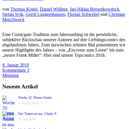
von
Thomas Kögel
,
Daniel Wüllner
,
Jan-Niklas Bersenkowitsch
,
Stefan Svik
,
Gerrit Lungershausen
,
Florian Schwebel
und
Christian
Muschweck
Eine Comicgate-Tradition zum Jahresanfang ist die persönliche,
subjektive Rückschau unserer Autoren auf ihre Lieblingscomics des
abgelaufenen Jahres. Zum inzwischen zehnten Mal präsentieren wir
unsere Highlights des Jahres – von „Eiscreme zum Lesen“ bis zum
„neuen Frank Miller“: Hier sind unsere Topcomics 2018.
8. Januar 2019
Kommentare 3
Meinung
Neueste Artikel
Woche 32: Maren Amini
3. August 2026
Der Traum ist aus, Charly P.
28. Juli 2026