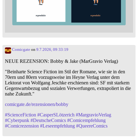
Comicgate
on
9.7.2026, 09:33:19
NEUE REZENSION: Bobby & Jake (MarGravio Verlag)
"Beinharte Science Fiction im Stil der Romane, wie sie in den
70ern und 80ern vorzugsweise im Heyne Verlag unter dem
Lektorat von Wolfgang Jeschke erschienen sind: SF mit starkem
Gegenwartsbezug und sozialen Verwerfungen, extrapoliert in die
nahe Zukunft."
comicgate.de/rezensionen/bobby
#
ScienceFiction
#
CasperSLötzerich
#
MargravioVerlag
#
Cyberpunk
#
DeutscheComics
#
Comicempfehlung
#
Comicrezension
#
Leseempfehlung
#
QueereComics