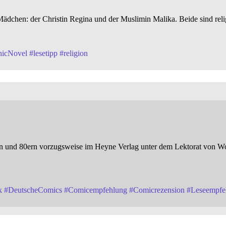
 Mädchen: der Christin Regina und der Muslimin Malika. Beide sind rel
hicNovel
#
lesetipp
#
religion
0ern und 80ern vorzugsweise im Heyne Verlag unter dem Lektorat von 
k
#
DeutscheComics
#
Comicempfehlung
#
Comicrezension
#
Leseempfe