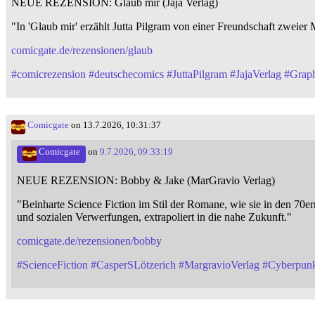
NEUE REZENSION: Glaub mir (Jaja Verlag)
"In 'Glaub mir' erzählt Jutta Pilgram von einer Freundschaft zweier
comicgate.de/rezensionen/glaub
#
comicrezension
#
deutschecomics
#
JuttaPilgram
#
JajaVerlag
#
Grap
Comicgate
on 13.7.2026, 10:31:37
Comicgate
on
9.7.2026, 09:33:19
NEUE REZENSION: Bobby & Jake (MarGravio Verlag)
"Beinharte Science Fiction im Stil der Romane, wie sie in den 7
und sozialen Verwerfungen, extrapoliert in die nahe Zukunft."
comicgate.de/rezensionen/bobby
#
ScienceFiction
#
CasperSLötzerich
#
MargravioVerlag
#
Cyberpun