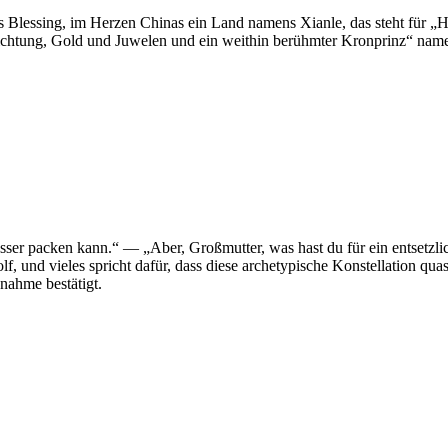
’s Blessing, im Herzen Chinas ein Land namens Xianle, das steht für „
ichtung, Gold und Juwelen und ein weithin berühmter Kronprinz“ nam
ser packen kann.“ — „Aber, Großmutter, was hast du für ein entsetzli
d vieles spricht dafür, dass diese archetypische Konstellation quasi
nahme bestätigt.