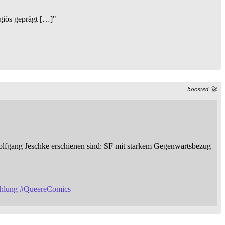
igiös geprägt […]"
boosted 🚀
Wolfgang Jeschke erschienen sind: SF mit starkem Gegenwartsbezug
hlung
#
QueereComics