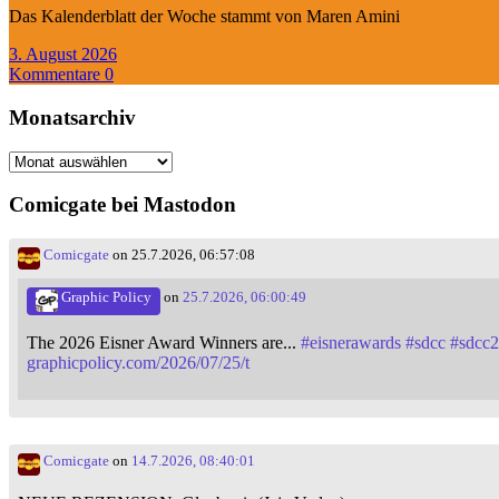
Das Kalenderblatt der Woche stammt von Maren Amini
3. August 2026
Kommentare 0
Monatsarchiv
Monatsarchiv
Comicgate bei Mastodon
Comicgate
on 25.7.2026, 06:57:08
Graphic Policy
on
25.7.2026, 06:00:49
The 2026 Eisner Award Winners are...
#
eisnerawards
#
sdcc
#
sdcc
graphicpolicy.com/2026/07/25/t
Comicgate
on
14.7.2026, 08:40:01