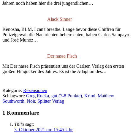
Jahren noch haben hier die drei jungendlichen…
Alack Sinner
Kenosha, BLM, I can't breathe. Lange bevor diese Chiffren für
Polizeigewalt die Nachrichten beherrschten, haben Carlos Sampayo
und José Munoz…
Der nasse Fisch
Mit Der nasse Fisch präsentiert uns der Carlsen Verlag den ersten
großen Hingucker des Jahres. Es ist die Adaption des…
Kategorie:
Rezensionen
Schlagwort:
Greg Rucka
,
gut (7-8 Punkte)
,
Krimi
,
Matthew
Southworth
,
Noir
,
Splitter Verlag
1 Kommentare
Thilo
sagt:
3. Oktober 2021 um 15:45 Uhr