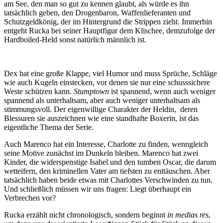
am See, den man so gut zu kennen glaubt, als würde es ihn
tatsächlich geben, den Drogenbaron, Waffenlieferanten und
Schutzgeldkönig, der im Hintergrund die Strippen zieht. Immerhin
entgeht Rucka bei seiner Hauptfigur dem Klischee, demzufolge der
Hardboiled-Held sonst natürlich männlich ist.
Dex hat eine große Klappe, viel Humor und muss Sprüche, Schläge
wie auch Kugeln einstecken, vor denen sie nur eine schusssichere
Weste schützen kann.
Stumptown
ist spannend, wenn auch weniger
spannend als unterhaltsam, aber auch weniger unterhaltsam als
stimmungsvoll. Der eigenwillige Charakter der Heldin, deren
Blessuren sie auszeichnen wie eine standhafte Boxerin, ist das
eigentliche Thema der Serie.
Auch Marenco hat ein Interesse, Charlotte zu finden, wenngleich
seine Motive zunächst im Dunkeln bleiben. Marenco hat zwei
Kinder, die widerspenstige Isabel und den tumben Oscar, die darum
wetteifern, den kriminellen Vater am tiefsten zu enttäuschen. Aber
tatsächlich haben beide etwas mit Charlottes Verschwinden zu tun.
Und schließlich müssen wir uns fragen: Liegt überhaupt ein
Verbrechen vor?
Rucka erzählt nicht chronologisch, sondern beginnt
in medias res
,