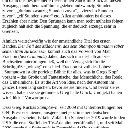
um dann uns desorientierte Leser*innen Stück für Stück an diesen
Ausgangspunkt heranzuführen: „siebenundzwanzig Stunden
zuvor“, „dreiundzwanzig Stunden zuvor“, „vierzehn Stunden
zuvor“, „elf Stunden zuvor“ etc. Allzu ambitioniert ist dieses
Erzählen aber nicht: Den Sprüngen kann man recht mühelos folgen,
zugleich hält sich die Spannung, die er dadurch erzeugt, sehr in
Grenzen.
Ähnlich weitschweifig wie der umständliche Titel des ersten
Bandes,
Der Fall des Mädchens, das sein Shampoo mitnahm (aber
seinen Mini zurückliess)
, kommt auch das Vorwort von Matt
Fraction (
Sex Criminals
) daher, das sich nur deshalb auf vier
Buchseiten unterbringen ließ, weil der Verlag sich für die
Schriftgröße „winzig“ entschied. Fraction ist voll des Lobes:
„Stumptown ist die perfekte Bühne für alles, was in Gregs Kopf
vorgeht – das Große und Fantastische, das Menschliche, das Reale,
das Unheimliche. Es ist die Art von Idee, nach der Autoren ihr
ganzes Leben lang suchen, bevor sie sie finden. Und bevor sie es
wissen, haben sie sie gefunden. Greg hatte Glück. Und jetzt hatten
wir Glück.“ Vorwortprosa.
Dass Greg Ruckas
Stumptown
, seit 2009 mit Unterbrechungen bei
ONI Press erschienen, ausgerechnet jetzt in einer deutschen
Ausgabe erscheint, ist kein Zufall: Im September 2019 wurde in den
USA die erste Staffel der TV-Adaption veröffentlicht, und seit Mai
2020 wurde die Serie auch in Deutschland (Sky) verfügbar