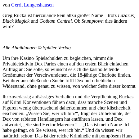
von
Gerrit Lungershausen
Greg Rucka ist hierzulande kein allzu großer Name – trotz
Lazarus,
Black Magick
und
Gotham Central
. Ob
Stumptown
dies ändern
wird?
Alle Abbildungen © Splitter Verlag
Um ihre Kasino-Spielschulden zu begleichen, nimmt die
Privatdetektivin Dex Parios einen auf den ersten Blick einfachen
Auftrag an: Sie solle, so wünscht es sich die kasino-leitende
Großmutter der Verschwundenen, die 18-jährige Charlotte finden.
Bei ihrer anschließenden Suche trifft Dex auf erheblichen
Widerstand, ohne genau zu wissen, von welcher Seite dieser kommt.
Ihr zuverlässig aufsässiges Verhalten und die Verpflichtung Ruckas
auf Krimi-Konventionen führen dazu, dass manche Szenen und
Figuren wenig überraschend daherkommen und eher klischeehaft
erscheinen: „Wissen Sie, wer ich bin?“, fragt der Unbekannte, der
Dex von rabiaten Handlangern hat entführen lassen, und Dex
antwortet, „Sie sind Hector Marenco.“ – „Das ist mein Name. Ich
habe gefragt, ob Sie wissen, wer ich bin.“ Und da wissen wir
natürlich schon: Das ist der reiche Kriminelle mit pompösem Haus