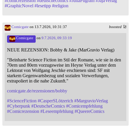
#
comicrezension
#
deutschecomics
#
JuttaPilgram
#
JajaVerlag
#
GraphicNovel
#
lesetipp
#
religion
Comicgate
on 13.7.2026, 10:31:37
boosted 🚀
Comicgate
on
9.7.2026, 09:33:19
NEUE REZENSION: Bobby & Jake (MarGravio Verlag)
"Beinharte Science Fiction im Stil der Romane, wie sie in den
70ern und 80ern vorzugsweise im Heyne Verlag unter dem
Lektorat von Wolfgang Jeschke erschienen sind: SF mit
starkem Gegenwartsbezug und sozialen Verwerfungen,
extrapoliert in die nahe Zukunft."
comicgate.de/rezensionen/bobby
#
ScienceFiction
#
CasperSLötzerich
#
MargravioVerlag
#
Cyberpunk
#
DeutscheComics
#
Comicempfehlung
#
Comicrezension
#
Leseempfehlung
#
QueereComics