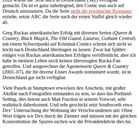
gemacht. Da ist es ganz naheliegend, den Comic nun auch auf
Deutsch umzusetzen. Da die Serie
nicht die erwünschte Resonanz
erzielte, setzte ABC die Serie nach der ersten Staffel gleich wieder
ab.
Greg Ruckas amerikanischer Erfolg mit diversen Serien (
Queen &
Country
,
Black Magick
,
The Old Guard
,
Lazarus, Gotham Central
)
mit einem Schwerpunkt auf Kriminal-Comics scheint sich nicht so
leicht nach Deutschland übertragen zu lassen: Zwar hat Splitter
einiges von Ruckas amerikanischen Erfolgen veröffentlicht, aber ich
habe in meinem Leben noch keinen überzeugten Rucka-Fan
getroffen. Und ausgerechnet die Agentenserie
Queen & Country
(2001–07), die für diverse Eisner Awards nomniniert wurde, ist in
Deutschland gar nicht verfügbar.
Viele Panels in
Stumptown
erwecken den Anschein, mit großer
Akribie nach Fotografien entstanden zu sein, so dass das Portland-
Setting, dies betont auch Matt Fraction in seinem Vorwort, sehr
realistisch daherkommt. Und sehr geschickt setzt Southworth etwa
Dex‘ Untersuchung der Wohnung der Verschwundenen um: Ohne
Wort folgen wir Dex durch die Zimmer und müssen mit der gleichen
Konzentration die Spuren suchen wie die Privatdetektivin dies tut.