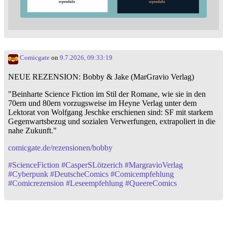
Comicgate
on
9.7.2026, 09:33:19
NEUE REZENSION: Bobby & Jake (MarGravio Verlag)
"Beinharte Science Fiction im Stil der Romane, wie sie in den
70ern und 80ern vorzugsweise im Heyne Verlag unter dem
Lektorat von Wolfgang Jeschke erschienen sind: SF mit starkem
Gegenwartsbezug und sozialen Verwerfungen, extrapoliert in die
nahe Zukunft."
comicgate.de/rezensionen/bobby
#
ScienceFiction
#
CasperSLötzerich
#
MargravioVerlag
#
Cyberpunk
#
DeutscheComics
#
Comicempfehlung
#
Comicrezension
#
Leseempfehlung
#
QueereComics