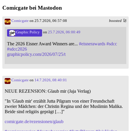
Comicgate bei Mastodon
Comicgate
on 25.7.2026, 06:57:08
boosted 🚀
Graphic Policy
on
25.7.2026, 06:00:49
The 2026 Eisner Award Winners are...
#
eisnerawards
#
sdcc
#
sdcc2026
graphicpolicy.com/2026/07/25/t
Comicgate
on
14.7.2026, 08:40:01
NEUE REZENSION: Glaub mir (Jaja Verlag)
"In 'Glaub mir' erzählt Jutta Pilgram von einer Freundschaft
zweier Mädchen: der Christin Regina und der Muslimin Malika.
Beide sind religiös geprägt […]"
comicgate.de/rezensionen/glaub