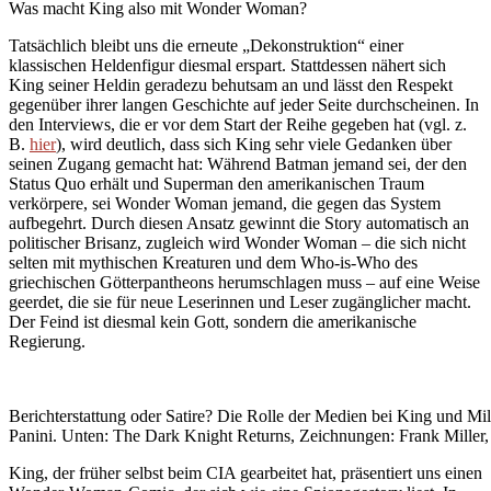
Was macht King also mit Wonder Woman?
Tatsächlich bleibt uns die erneute „Dekonstruktion“ einer
klassischen Heldenfigur diesmal erspart. Stattdessen nähert sich
King seiner Heldin geradezu behutsam an und lässt den Respekt
gegenüber ihrer langen Geschichte auf jeder Seite durchscheinen. In
den Interviews, die er vor dem Start der Reihe gegeben hat (vgl. z.
B.
hier
), wird deutlich, dass sich King sehr viele Gedanken über
seinen Zugang gemacht hat: Während Batman jemand sei, der den
Status Quo erhält und Superman den amerikanischen Traum
verkörpere, sei Wonder Woman jemand, die gegen das System
aufbegehrt. Durch diesen Ansatz gewinnt die Story automatisch an
politischer Brisanz, zugleich wird Wonder Woman – die sich nicht
selten mit mythischen Kreaturen und dem Who-is-Who des
griechischen Götterpantheons herumschlagen muss – auf eine Weise
geerdet, die sie für neue Leserinnen und Leser zugänglicher macht.
Der Feind ist diesmal kein Gott, sondern die amerikanische
Regierung.
Berichterstattung oder Satire? Die Rolle der Medien bei King und
Panini. Unten: The Dark Knight Returns, Zeichnungen: Frank Mille
King, der früher selbst beim CIA gearbeitet hat, präsentiert uns einen