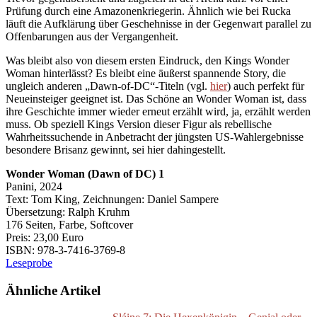
Prüfung durch eine Amazonenkriegerin. Ähnlich wie bei Rucka
läuft die Aufklärung über Geschehnisse in der Gegenwart parallel zu
Offenbarungen aus der Vergangenheit.
Was bleibt also von diesem ersten Eindruck, den Kings Wonder
Woman hinterlässt? Es bleibt eine äußerst spannende Story, die
ungleich anderen „Dawn-of-DC“-Titeln (vgl.
hier
) auch perfekt für
Neueinsteiger geeignet ist. Das Schöne an Wonder Woman ist, dass
ihre Geschichte immer wieder erneut erzählt wird, ja, erzählt werden
muss. Ob speziell Kings Version dieser Figur als rebellische
Wahrheitssuchende in Anbetracht der jüngsten US-Wahlergebnisse
besondere Brisanz gewinnt, sei hier dahingestellt.
Wonder Woman (Dawn of DC) 1
Panini, 2024
Text: Tom King, Zeichnungen: Daniel Sampere
Übersetzung: Ralph Kruhm
176 Seiten, Farbe, Softcover
Preis: 23,00 Euro
ISBN: 978-3-7416-3769-8
Leseprobe
Ähnliche Artikel