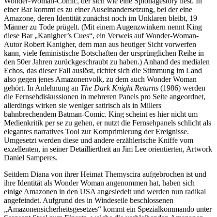
Wonder-Woman-Comic, der sich wie eine Spionagestory liest. In
einer Bar kommt es zu einer Auseinandersetzung, bei der eine
Amazone, deren Identität zunächst noch im Unklaren bleibt, 19
Männer zu Tode prügelt. (Mit einem Augenzwinkern nennt King
diese Bar „Kanigher’s Cues“, ein Verweis auf Wonder-Woman-
Autor Robert Kanigher, dem man aus heutiger Sicht vorwerfen
kann, viele feministische Botschaften der ursprünglichen Reihe in
den 50er Jahren zurückgeschraubt zu haben.) Anhand des medialen
Echos, das dieser Fall auslöst, richtet sich die Stimmung im Land
also gegen jenes Amazonenvolk, zu dem auch Wonder Woman
gehört. In Anlehnung an
The Dark Knight Returns
(1986) werden
die Fernsehdiskussionen in mehreren Panels pro Seite angeordnet,
allerdings wirken sie weniger satirisch als in Millers
bahnbrechendem Batman-Comic. King scheint es hier nicht um
Medienkritik per se zu gehen, er nutzt die Fernsehpanels schlicht als
elegantes narratives Tool zur Komprimierung der Ereignisse.
Umgesetzt werden diese und andere erzählerische Kniffe vom
exzellenten, in seiner Detailliertheit an Jim Lee orientierten, Artwork
Daniel Samperes.
Seitdem Diana von ihrer Heimat Themyscira aufgebrochen ist und
ihre Identität als Wonder Woman angenommen hat, haben sich
einige Amazonen in den USA angesiedelt und werden nun radikal
angefeindet. Aufgrund des in Windeseile beschlossenen
„Amazonensicherheitsgesetzes“ kommt ein Spezialkommando unter