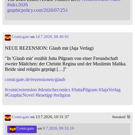
#
sdcc2026
graphicpolicy.com/2026/07/25/t
Comicgate
on
14.7.2026, 08:40:01
NEUE REZENSION: Glaub mir (Jaja Verlag)
"In 'Glaub mir' erzählt Jutta Pilgram von einer Freundschaft
zweier Mädchen: der Christin Regina und der Muslimin Malika.
Beide sind religiös geprägt […]"
comicgate.de/rezensionen/glaub
#
comicrezension
#
deutschecomics
#
JuttaPilgram
#
JajaVerlag
#
GraphicNovel
#
lesetipp
#
religion
Comicgate
on 13.7.2026, 10:31:37
boosted 🚀
Comicgate
on
9.7.2026, 09:33:19