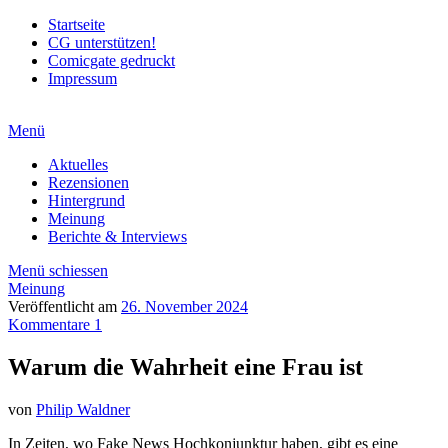
Startseite
CG unterstützen!
Comicgate gedruckt
Impressum
Menü
Aktuelles
Rezensionen
Hintergrund
Meinung
Berichte & Interviews
Menü schiessen
Meinung
Veröffentlicht am
26. November 2024
Kommentare 1
Warum die Wahrheit eine Frau ist
von
Philip Waldner
In Zeiten, wo Fake News Hochkonjunktur haben, gibt es eine