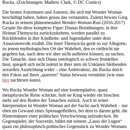
Rucka. (Zeichnungen: Mathew Clark, © DC Comics)
Die besten Autorinnen und Autoren, die sich mit Wonder Woman
beschäftigt haben, haben genau das verstanden. Zuletzt bewies Greg
Rucka in seinem phänomenalen
Wonder-Woman
-Run (2016-2017)
Gespür für diese komplexe Figur: Dianas Bemühungen, in ihre
Heimat Themyscira zurückzukehren, werden parallel zu
Rückblenden in ihre Kindheits- und Jugendjahre unter dem
Amazonenvolk erzählt. Die Insel Themyscira gerät so zur Allegorie,
zu jenem mythologischen Ort der Wahrheit, den es vielleicht nie
gegeben hat, nach dem wir aber nicht aufhören können, zu suchen.
Die Tatsache, dass sich Diana ontologisch so schwer feststellen
lässt, spiegelt sich nicht zuletzt in ihrer stets im Unklaren bleibenden
sexuellen Ausrichtung wider – eine Ambivalenz, die Rucka durch
den Fokus auf ihren „queeren“ Status bewusst verstärkte (wie man
hier
nachlesen kann).
Wo Rucka Wonder Woman auf eine kontemplative, quasi
metaphysische Reise schickte, holt sie King wieder ein bisschen
mehr auf den Boden der Tatsachen zurück. Auch in seiner
Interpretation ist Wonder Woman auf der Suche nach Wahrheit – nur
eben im Gewand eines Spionagethrillers, bei dem es darum geht, die
Hintermänner einer politischen Verschwörung aufzudecken. Ihr
Gegenspieler, der Souverän, bildet mit seinem „Lasso der Lügen“
quasi ein philosophisch-politisches Gegenstück zu Wonder Womans