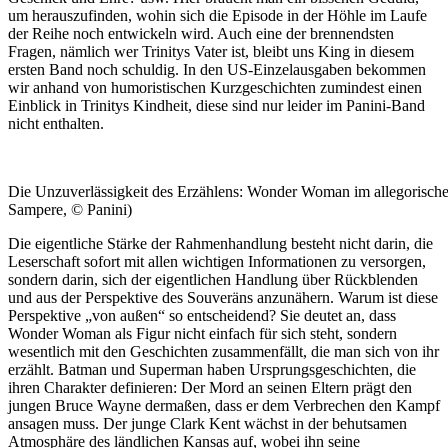
um herauszufinden, wohin sich die Episode in der Höhle im Laufe
der Reihe noch entwickeln wird. Auch eine der brennendsten
Fragen, nämlich wer Trinitys Vater ist, bleibt uns King in diesem
ersten Band noch schuldig. In den US-Einzelausgaben bekommen
wir anhand von humoristischen Kurzgeschichten zumindest einen
Einblick in Trinitys Kindheit, diese sind nur leider im Panini-Band
nicht enthalten.
Die Unzuverlässigkeit des Erzählens: Wonder Woman im allegorisch
Sampere, © Panini)
Die eigentliche Stärke der Rahmenhandlung besteht nicht darin, die
Leserschaft sofort mit allen wichtigen Informationen zu versorgen,
sondern darin, sich der eigentlichen Handlung über Rückblenden
und aus der Perspektive des Souveräns anzunähern. Warum ist diese
Perspektive „von außen“ so entscheidend? Sie deutet an, dass
Wonder Woman als Figur nicht einfach für sich steht, sondern
wesentlich mit den Geschichten zusammenfällt, die man sich von ihr
erzählt. Batman und Superman haben Ursprungsgeschichten, die
ihren Charakter definieren: Der Mord an seinen Eltern prägt den
jungen Bruce Wayne dermaßen, dass er dem Verbrechen den Kampf
ansagen muss. Der junge Clark Kent wächst in der behutsamen
Atmosphäre des ländlichen Kansas auf, wobei ihn seine