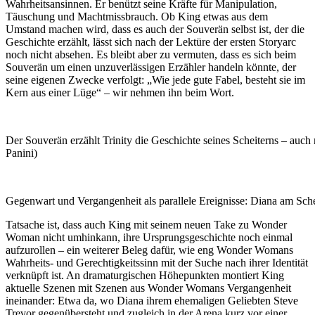
Wahrheitsansinnen. Er benützt seine Kräfte für Manipulation,
Täuschung und Machtmissbrauch. Ob King etwas aus dem
Umstand machen wird, dass es auch der Souverän selbst ist, der die
Geschichte erzählt, lässt sich nach der Lektüre der ersten Storyarc
noch nicht absehen. Es bleibt aber zu vermuten, dass es sich beim
Souverän um einen unzuverlässigen Erzähler handeln könnte, der
seine eigenen Zwecke verfolgt: „Wie jede gute Fabel, besteht sie im
Kern aus einer Lüge“ – wir nehmen ihn beim Wort.
Der Souverän erzählt Trinity die Geschichte seines Scheiterns – au
Panini)
Gegenwart und Vergangenheit als parallele Ereignisse: Diana am Sc
Tatsache ist, dass auch King mit seinem neuen Take zu Wonder
Woman nicht umhinkann, ihre Ursprungsgeschichte noch einmal
aufzurollen – ein weiterer Beleg dafür, wie eng Wonder Womans
Wahrheits- und Gerechtigkeitssinn mit der Suche nach ihrer Identität
verknüpft ist. An dramaturgischen Höhepunkten montiert King
aktuelle Szenen mit Szenen aus Wonder Womans Vergangenheit
ineinander: Etwa da, wo Diana ihrem ehemaligen Geliebten Steve
Trevor gegenübersteht und zugleich in der Arena kurz vor einer