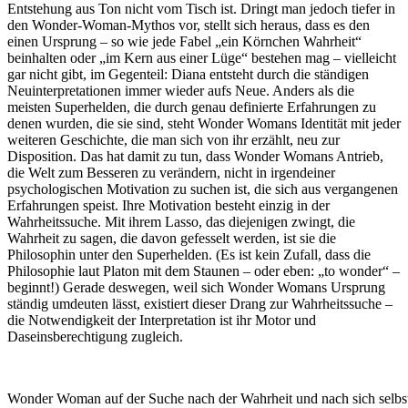
Entstehung aus Ton nicht vom Tisch ist. Dringt man jedoch tiefer in
den Wonder-Woman-Mythos vor, stellt sich heraus, dass es den
einen Ursprung – so wie jede Fabel „ein Körnchen Wahrheit“
beinhalten oder „im Kern aus einer Lüge“ bestehen mag – vielleicht
gar nicht gibt, im Gegenteil: Diana entsteht durch die ständigen
Neuinterpretationen immer wieder aufs Neue. Anders als die
meisten Superhelden, die durch genau definierte Erfahrungen zu
denen wurden, die sie sind, steht Wonder Womans Identität mit jeder
weiteren Geschichte, die man sich von ihr erzählt, neu zur
Disposition. Das hat damit zu tun, dass Wonder Womans Antrieb,
die Welt zum Besseren zu verändern, nicht in irgendeiner
psychologischen Motivation zu suchen ist, die sich aus vergangenen
Erfahrungen speist. Ihre Motivation besteht einzig in der
Wahrheitssuche. Mit ihrem Lasso, das diejenigen zwingt, die
Wahrheit zu sagen, die davon gefesselt werden, ist sie die
Philosophin unter den Superhelden. (Es ist kein Zufall, dass die
Philosophie laut Platon mit dem Staunen – oder eben: „to wonder“ –
beginnt!) Gerade deswegen, weil sich Wonder Womans Ursprung
ständig umdeuten lässt, existiert dieser Drang zur Wahrheitssuche –
die Notwendigkeit der Interpretation ist ihr Motor und
Daseinsberechtigung zugleich.
Wonder Woman auf der Suche nach der Wahrheit und nach sich selb