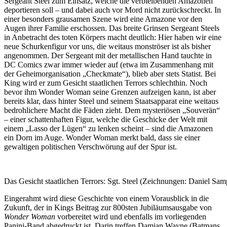
Sergeant Steel zum Einsatz, welche die verbleibenden Amazonen
deportieren soll – und dabei auch vor Mord nicht zurückschreckt. In
einer besonders grausamen Szene wird eine Amazone vor den
Augen ihrer Familie erschossen. Das breite Grinsen Sergeant Steels
in Anbetracht des toten Körpers macht deutlich: Hier haben wir eine
neue Schurkenfigur vor uns, die weitaus monströser ist als bisher
angenommen. Der Sergeant mit der metallischen Hand tauchte in
DC Comics zwar immer wieder auf (etwa im Zusammenhang mit
der Geheimorganisation „Checkmate“), blieb aber stets Statist. Bei
King wird er zum Gesicht staatlichen Terrors schlechthin. Noch
bevor ihm Wonder Woman seine Grenzen aufzeigen kann, ist aber
bereits klar, dass hinter Steel und seinem Staatsapparat eine weitaus
bedrohlichere Macht die Fäden zieht. Dem mysteriösen „Souverän“
– einer schattenhaften Figur, welche die Geschicke der Welt mit
einem „Lasso der Lügen“ zu lenken scheint – sind die Amazonen
ein Dorn im Auge. Wonder Woman merkt bald, dass sie einer
gewaltigen politischen Verschwörung auf der Spur ist.
Das Gesicht staatlichen Terrors: Sgt. Steel (Zeichnungen: Daniel Sam
Eingerahmt wird diese Geschichte von einem Vorausblick in die
Zukunft, der in Kings Beitrag zur 800sten Jubiläumsausgabe von
Wonder Woman
vorbereitet wird und ebenfalls im vorliegenden
Panini-Band abgedruckt ist. Darin treffen Damian Wayne (Batmans