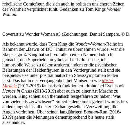
rebellische Comicfigur, die sich auch in politisch unsicheren Zeiten
der Wahrheit verpflichtet fühlt. Gedanken zu Tom Kings
Wonder
Woman
.
Coverart zu Wonder Woman #3 (Zeichnungen: Daniel Sampere, © 
Als bekannt wurde, dass Tom King die
Wonder-Woman
-Reihe im
Rahmen der „Dawn-of-DC“-Initiative übernehmen würde, war die
Skepsis groß. King hat sich vor allem einen Namen dadurch
gemacht, den Superheldenmythos auf teils drastische, teils
humorvolle Weise zu dekonstruieren, indem er die psychischen
Belastungen der Heldenfiguren in den Vordergrund stellt und sie
beispielsweise unter posttraumatischen Stresssymptomen leiden
lässt. Das hat in der Vergangenheit bei Miniserien wie
Mister
Miracle
(2017-2019) fantastisch funktioniert, drohte bei Events wie
Heroes in Crisis
(2018-2019) aber auch zu einer Art Masche zu
werden. King schien sich thematisch festgefahren zu haben: Was
von vielen als „erwachsene“ Superheldencomics gefeiert wurde, ließ
andere angesichts all der zur Schau gestellten Verzweiflung die
Augen verdrehen. Über seinen langjährigen
Batman
-Run (2016-
2019) gehen die Meinungen dementsprechend bis heute stark
auseinander.