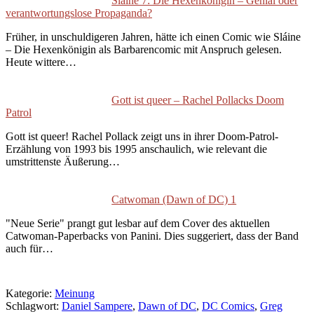
Sláine 7: Die Hexenkönigin – Genial oder
verantwortungslose Propaganda?
Früher, in unschuldigeren Jahren, hätte ich einen Comic wie Sláine
– Die Hexenkönigin als Barbarencomic mit Anspruch gelesen.
Heute wittere…
Gott ist queer – Rachel Pollacks Doom
Patrol
Gott ist queer! Rachel Pollack zeigt uns in ihrer Doom-Patrol-
Erzählung von 1993 bis 1995 anschaulich, wie relevant die
umstrittenste Äußerung…
Catwoman (Dawn of DC) 1
"Neue Serie" prangt gut lesbar auf dem Cover des aktuellen
Catwoman-Paperbacks von Panini. Dies suggeriert, dass der Band
auch für…
Kategorie:
Meinung
Schlagwort:
Daniel Sampere
,
Dawn of DC
,
DC Comics
,
Greg