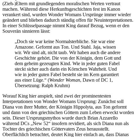
(Zieh-)Eltern mit grundlegenden moralischen Werten vertraut
machen. Während diese Herkunftsgeschichten fest im Kanon
verankert sind, wurden Wonder Womans Ursprünge immer wieder
geändert und blieben dadurch ständig offen für Neuinterpretationen.
In einer Schlüsselpassage nimmt King darauf Bezug, wenn er den
Souverän sinnieren lässt:
„Doch sie war keine Normalsterbliche. Sie war eine
Amazone. Geformt aus Ton. Und Stahl. Jaja, wissen
wir. Wir sind alt, nicht taub. Wir haben auch die andere
Geschichte gehört. Die von der Königin, dem Gott und
dem geheim gezeugten Kind. Wie in jeder guten Fabel
steckt sicher auch darin ein Körnchen Wahrheit. Und
wie in jeder guten Fabel besteht sie im Kern garantiert
aus einer Lüge.“ (
Wonder Woman
, Dawn of DC 1,
Übersetzung: Ralph Kruhm)
Worauf King hier anspielt, sind zwei der prominentesten
Interpretationen von Wonder Womans Ursprung: Zunächst soll
Diana von ihrer Mutter, der Königin Hippolyta, aus Ton geformt
und dann von den griechischen Göttern zum Leben erweckt worden
sein. Dieser Ursprungsmythos wurde durch Brian Azzarello
während DCs „New 52“ insofern revidiert, als sich Diana nun als
Tochter des griechischen Göttervaters Zeus herausstellt.
Oberflächlich betrachtet, deutet King hier einfach an, dass Dianas