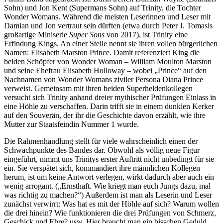
Sohn) und Jon Kent (Supermans Sohn) auf Trinity, die Tochter
Wonder Womans. Während die meisten Leserinnen und Leser mit
Damian und Jon vertraut sein dürften (etwa durch Peter J. Tomasis
großartige Miniserie
Super Sons
von 2017), ist Trinity eine
Erfindung Kings. An einer Stelle nennt sie ihren vollen bürgerlichen
Namen: Elisabeth Marston Prince. Damit referenziert King die
beiden Schöpfer von Wonder Woman – William Moulton Marston
und seine Ehefrau Elisabeth Holloway – wobei „Prince“ auf den
Nachnamen von Wonder Womans ziviler Persona Diana Prince
verweist. Gemeinsam mit ihren beiden Superheldenkollegen
versucht sich Trinity anhand dreier mythischer Prüfungen Einlass in
eine Höhle zu verschaffen. Darin trifft sie in einem dunklen Kerker
auf den Souverän, der ihr die Geschichte davon erzählt, wie ihre
Mutter zur Staatsfeindin Nummer 1 wurde.
Die Rahmenhandlung stellt für viele wahrscheinlich einen der
Schwachpunkte des Bandes dar. Obwohl als völlig neue Figur
eingeführt, nimmt uns Trinitys erster Auftritt nicht unbedingt für sie
ein. Sie verspätet sich, kommandiert ihre männlichen Kollegen
herum, ist um keine Antwort verlegen, wirkt dadurch aber auch ein
wenig arrogant. („Ernsthaft. Wie kriegt man euch Jungs dazu, mal
was richtig zu machen?“) Außerdem ist man als Leserin und Leser
zunächst verwirrt: Was hat es mit der Höhle auf sich? Warum wollen
die drei hinein? Wie funktionieren die drei Prüfungen von Schmerz,
Geschick und Ehre? usw. Hier braucht man ein bisschen Geduld,