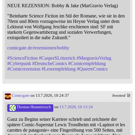
NEUE REZENSION: Bobby & Jake (MarGravio Verlag)
"Beinharte Science Fiction im Stil der Romane, wie sie in den
70ern und 80ern vorzugsweise im Heyne Verlag unter dem
Lektorat von Wolfgang Jeschke erschienen sind: SF mit
starkem Gegenwartsbezug und sozialen Verwerfungen,
extrapoliert in die nahe Zukunft."
comicgate.de/rezensionen/bobby
#
ScienceFiction
#
CasperSLötzerich
#
MargravioVerlag
#
Cyberpunk
#
DeutscheComics
#
Comicempfehlung
#
Comicrezension
#
Leseempfehlung
#
QueereComics
Comicgate
on 13.7.2026, 10:24:37
boosted 🚀
Thomas Hummitzsch
on
13.7.2026, 10:13:24
Ganz zu Beginn seiner Karriere schrieb und zeichnete der
spätere Comic-Superstar Lewis Trondheim mit »Lapinot et les
carottes de patagonie« eine Fingerübung von 500 Seiten, mit