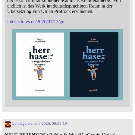
der er sich im frankophonen Raum als Autor etablierte. Nun
endlich ist das Werk im deutschsprachigen Raum in der
Übersetzung von Ulrich Pröfrock erschienen.
intellectures.de/2026/07/13/ge
Comicgate
on
9.7.2026, 09:33:19
NEUE REZENSION: Bobby & Jake (MarGravio Verlag)