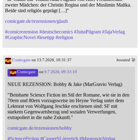
zweier Mädchen: der Christin Regina und der Muslimin Malika.
Beide sind religiös geprägt […]"
comicgate.de/rezensionen/glaub
#
comicrezension
#
deutschecomics
#
JuttaPilgram
#
JajaVerlag
#
GraphicNovel
#
lesetipp
#
religion
Comicgate
on 13.7.2026, 10:31:37
boosted 🚀
Comicgate
on
9.7.2026, 09:33:19
NEUE REZENSION: Bobby & Jake (MarGravio Verlag)
"Beinharte Science Fiction im Stil der Romane, wie sie in den
70ern und 80ern vorzugsweise im Heyne Verlag unter dem
Lektorat von Wolfgang Jeschke erschienen sind: SF mit
starkem Gegenwartsbezug und sozialen Verwerfungen,
extrapoliert in die nahe Zukunft."
comicgate.de/rezensionen/bobby
#
ScienceFiction
#
CasperSLötzerich
#
MargravioVerlag