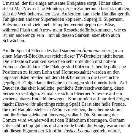
Umstand, der für einige amüsante Ereignisse sorgt. Hinter allem
steckt Mar Novu / The Monitor, der ein Zauberbuch besitzt, mit dem
sich die Welt beherrschen lässt. Außerdem kann sein Handlanger die
Fähigkeiten anderer Superhelden kopieren. Supergirl, Superman,
Batwoman und viele mehr kämpfen vereint gegen das Böse,
während Flash und Arrow mehr Respekt dafür bekommen, wie es
ist, ein anderer zu sein – mit all dessen Stärken, aber eben auch
Schwächen.
An die Special Effects des bald startenden
Aquaman
oder gar an
einen Marvel-Blockbuster reicht dieser TV-Dreiteiler nicht heran.
Die Effekte schwanken zwischen sehr ordentlich und hohem
Fremdschäm-Faktor. Die Dialoge sind hölzern. Liberale politische
Positionen zu fairem Lohn und Homosexualität werden an den
unpassendsten Stellen mit dem Holzhammer in die Geschichte
geprügelt. Einige darstellerische Leistungen sind unterirdisch. Auf
Dauer ist das eher kindliche, peinliche Zeitverschwendung, diese
Serien zu verfolgen. Zumal sie sich in bleierner Schwere auf ein
vorhersehbares Ende hinbewegen. Komprimiert auf nur drei Folgen
macht
Elseworlds
allerdings richtig Spaß! Es ist eine helle Freude,
die drei Hauptdarsteller in Aktion zu erleben, die Chemie stimmt
und ihr Schauspieltalent überzeugt vollauf. Die Stimmung der
Comics wird wundervoll auf den Bildschirm übertragen, Gotham
City sieht richtig gut aus und am Ende bleibt die Frage, warum nicht
mit diesen Figuren der Kinofilm
Justice League
gedreht wurde,