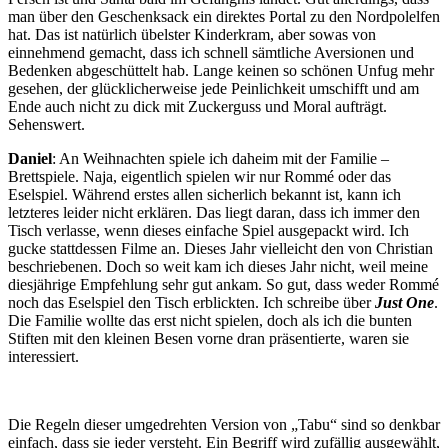
man über den Geschenksack ein direktes Portal zu den Nordpolelfen
hat. Das ist natürlich übelster Kinderkram, aber sowas von
einnehmend gemacht, dass ich schnell sämtliche Aversionen und
Bedenken abgeschüttelt hab. Lange keinen so schönen Unfug mehr
gesehen, der glücklicherweise jede Peinlichkeit umschifft und am
Ende auch nicht zu dick mit Zuckerguss und Moral aufträgt.
Sehenswert.
Daniel
: An Weihnachten spiele ich daheim mit der Familie –
Brettspiele. Naja, eigentlich spielen wir nur Rommé oder das
Eselspiel. Während erstes allen sicherlich bekannt ist, kann ich
letzteres leider nicht erklären. Das liegt daran, dass ich immer den
Tisch verlasse, wenn dieses einfache Spiel ausgepackt wird. Ich
gucke stattdessen Filme an. Dieses Jahr vielleicht den von Christian
beschriebenen. Doch so weit kam ich dieses Jahr nicht, weil meine
diesjährige Empfehlung sehr gut ankam. So gut, dass weder Rommé
noch das Eselspiel den Tisch erblickten. Ich schreibe über
Just One
.
Die Familie wollte das erst nicht spielen, doch als ich die bunten
Stiften mit den kleinen Besen vorne dran präsentierte, waren sie
interessiert.
Die Regeln dieser umgedrehten Version von „Tabu“ sind so denkbar
einfach, dass sie jeder versteht. Ein Begriff wird zufällig ausgewählt,