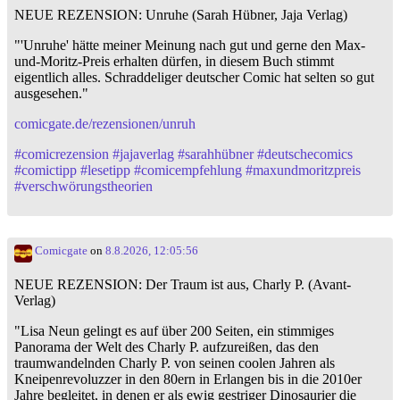
NEUE REZENSION: Unruhe (Sarah Hübner, Jaja Verlag)
"'Unruhe' hätte meiner Meinung nach gut und gerne den Max-
und-Moritz-Preis erhalten dürfen, in diesem Buch stimmt
eigentlich alles. Schraddeliger deutscher Comic hat selten so gut
ausgesehen."
comicgate.de/rezensionen/unruh
#
comicrezension
#
jajaverlag
#
sarahhübner
#
deutschecomics
#
comictipp
#
lesetipp
#
comicempfehlung
#
maxundmoritzpreis
#
verschwörungstheorien
Comicgate
on
8.8.2026, 12:05:56
NEUE REZENSION: Der Traum ist aus, Charly P. (Avant-
Verlag)
"Lisa Neun gelingt es auf über 200 Seiten, ein stimmiges
Panorama der Welt des Charly P. aufzureißen, das den
traumwandelnden Charly P. von seinen coolen Jahren als
Kneipenrevoluzzer in den 80ern in Erlangen bis in die 2010er
Jahre begleitet, in denen er als ewig gestriger Dinosaurier die