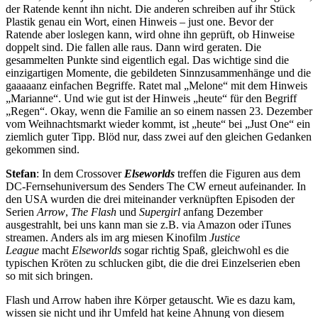
der Ratende kennt ihn nicht. Die anderen schreiben auf ihr Stück
Plastik genau ein Wort, einen Hinweis – just one. Bevor der
Ratende aber loslegen kann, wird ohne ihn geprüft, ob Hinweise
doppelt sind. Die fallen alle raus. Dann wird geraten. Die
gesammelten Punkte sind eigentlich egal. Das wichtige sind die
einzigartigen Momente, die gebildeten Sinnzusammenhänge und die
gaaaaanz einfachen Begriffe. Ratet mal „Melone“ mit dem Hinweis
„Marianne“. Und wie gut ist der Hinweis „heute“ für den Begriff
„Regen“. Okay, wenn die Familie an so einem nassen 23. Dezember
vom Weihnachtsmarkt wieder kommt, ist „heute“ bei „Just One“ ein
ziemlich guter Tipp. Blöd nur, dass zwei auf den gleichen Gedanken
gekommen sind.
Stefan
: In dem Crossover
Elseworlds
treffen die Figuren aus dem
DC-Fernsehuniversum des Senders The CW erneut aufeinander. In
den USA wurden die drei miteinander verknüpften Episoden der
Serien
Arrow
,
The Flash
und
Supergirl
anfang Dezember
ausgestrahlt, bei uns kann man sie z.B. via Amazon oder iTunes
streamen. Anders als im arg miesen Kinofilm
Justice
League
macht
Elseworlds
sogar richtig Spaß, gleichwohl es die
typischen Kröten zu schlucken gibt, die die drei Einzelserien eben
so mit sich bringen.
Flash und Arrow haben ihre Körper getauscht. Wie es dazu kam,
wissen sie nicht und ihr Umfeld hat keine Ahnung von diesem