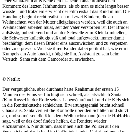
jeder Santa-Film aufs Neue den fast schon anachronistischen
Kommerz des letzten Jahrhunderts, als ob man es nicht längst besser
wüsste – und trotzdem erwischt der Film eiskalt das Kind in mir. Die
Handlung beginnt recht realistisch mit zwei Kindern, die an
Weihnachten von der Mutter alleigelassen werden, weil die auch an
Weihnachten arbeiten muss, seit der Vater verstorben ist: Der Bruder
aufsässig, pubertierend und an der Schwelle zum Kleinkriminellen,
die Schwester kulleräugig süß und total aufgeweckt, immer damit
beschäftigt, dem fiesen Bruder eins auszuwischen und zu verpetzen
oder zu erpressen. Weil sie ihren Bruder dabei gefilmt hat, wie er mit
Kumpels ein Auto knackt, nötigt sie ihn, Assistent zu sein beim
Versuch, Santa mit dem Camcorder zu erwischen.
© Netflix
Der vergnügliche, aber durchaus harte Realismus der ersten 15
Minuten des Films verflüchtigt sich schnell, als tatsächlich Santa
(Kurt Russel in der Rolle seines Lebens) auftaucht und die Kids sich
in die Rentierkutsche schleichen. Erwartungsgemäß bricht schnell
Chaos aus: Santa verliert die Kontrolle über den Schlitten und stürzt
ab, und so müssen die Kids dem Weihnachtsmann (der nie HoHoHo
sagt, weil er das doof findet) helfen, die Rentiere wieder
einzusammeln. Nur dumm, dass ihnen auch die Polizei auf den
Fersen ist und Santa bald im Gefängnis landet. Gut allerdings, dass