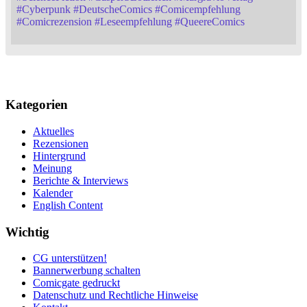
#
Cyberpunk
#
DeutscheComics
#
Comicempfehlung
#
Comicrezension
#
Leseempfehlung
#
QueereComics
Kategorien
Aktuelles
Rezensionen
Hintergrund
Meinung
Berichte & Interviews
Kalender
English Content
Wichtig
CG unterstützen!
Bannerwerbung schalten
Comicgate gedruckt
Datenschutz und Rechtliche Hinweise