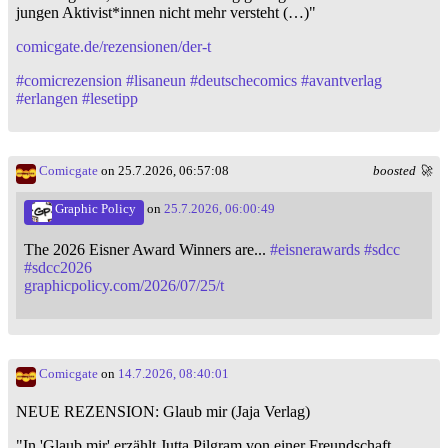
jungen Aktivist*innen nicht mehr versteht (…)"
comicgate.de/rezensionen/der-t
#
comicrezension
#
lisaneun
#
deutschecomics
#
avantverlag
#
erlangen
#
lesetipp
Comicgate
on 25.7.2026, 06:57:08
boosted 🚀
Graphic Policy
on
25.7.2026, 06:00:49
The 2026 Eisner Award Winners are...
#
eisnerawards
#
sdcc
#
sdcc2026
graphicpolicy.com/2026/07/25/t
Comicgate
on
14.7.2026, 08:40:01
NEUE REZENSION: Glaub mir (Jaja Verlag)
"In 'Glaub mir' erzählt Jutta Pilgram von einer Freundschaft