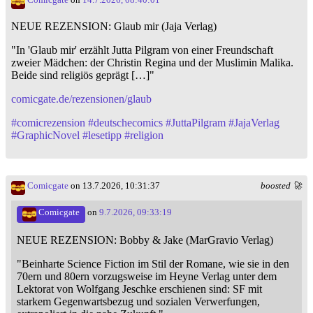
NEUE REZENSION: Glaub mir (Jaja Verlag)
"In 'Glaub mir' erzählt Jutta Pilgram von einer Freundschaft
zweier Mädchen: der Christin Regina und der Muslimin Malika.
Beide sind religiös geprägt […]"
comicgate.de/rezensionen/glaub
#
comicrezension
#
deutschecomics
#
JuttaPilgram
#
JajaVerlag
#
GraphicNovel
#
lesetipp
#
religion
Comicgate
on 13.7.2026, 10:31:37
boosted 🚀
Comicgate
on
9.7.2026, 09:33:19
NEUE REZENSION: Bobby & Jake (MarGravio Verlag)
"Beinharte Science Fiction im Stil der Romane, wie sie in den
70ern und 80ern vorzugsweise im Heyne Verlag unter dem
Lektorat von Wolfgang Jeschke erschienen sind: SF mit
starkem Gegenwartsbezug und sozialen Verwerfungen,