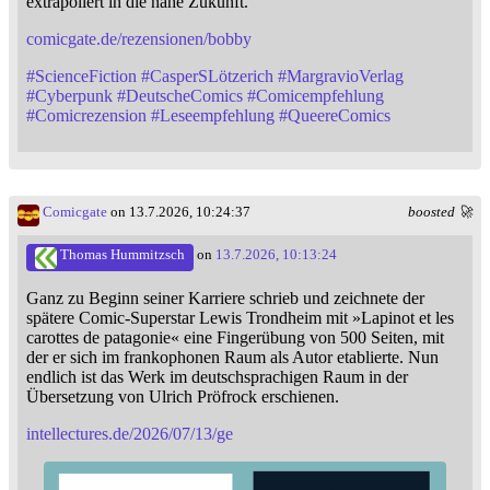
extrapoliert in die nahe Zukunft."
comicgate.de/rezensionen/bobby
#
ScienceFiction
#
CasperSLötzerich
#
MargravioVerlag
#
Cyberpunk
#
DeutscheComics
#
Comicempfehlung
#
Comicrezension
#
Leseempfehlung
#
QueereComics
Comicgate
on 13.7.2026, 10:24:37
boosted 🚀
Thomas Hummitzsch
on
13.7.2026, 10:13:24
Ganz zu Beginn seiner Karriere schrieb und zeichnete der
spätere Comic-Superstar Lewis Trondheim mit »Lapinot et les
carottes de patagonie« eine Fingerübung von 500 Seiten, mit
der er sich im frankophonen Raum als Autor etablierte. Nun
endlich ist das Werk im deutschsprachigen Raum in der
Übersetzung von Ulrich Pröfrock erschienen.
intellectures.de/2026/07/13/ge