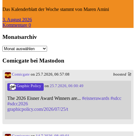
Das Kalenderblatt der Woche stammt von Maren Amini
3. August 2026
Kommentare 0
Monatsarchiv
Monatsarchiv
Comicgate bei Mastodon
Comicgate
on 25.7.2026, 06:57:08
boosted 🚀
Graphic Policy
on
25.7.2026, 06:00:49
The 2026 Eisner Award Winners are...
#
eisnerawards
#
sdcc
#
sdcc2026
graphicpolicy.com/2026/07/25/t
Comicgate
on
14.7.2026, 08:40:01