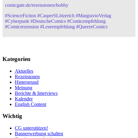
comicgate.de/rezensionen/bobby
#
ScienceFiction
#
CasperSLötzerich
#
MargravioVerlag
#
Cyberpunk
#
DeutscheComics
#
Comicempfehlung
#
Comicrezension
#
Leseempfehlung
#
QueereComics
Kategorien
Aktuelles
Rezensionen
Hintergrund
Meinung
Berichte & Interviews
Kalender
English Content
Wichtig
CG unterstützen!
Bannerwerbung schalten