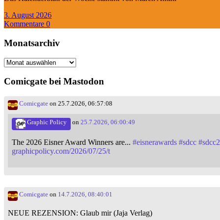
3. August 2026
Kommentare 0
Monatsarchiv
Monatsarchiv
Comicgate bei Mastodon
Comicgate
on 25.7.2026, 06:57:08
Graphic Policy
on
25.7.2026, 06:00:49
The 2026 Eisner Award Winners are...
#
eisnerawards
#
sdcc
#
sdcc
graphicpolicy.com/2026/07/25/t
Comicgate
on
14.7.2026, 08:40:01
NEUE REZENSION: Glaub mir (Jaja Verlag)