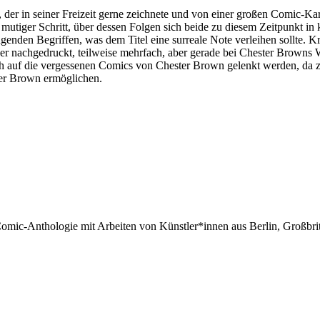
der in seiner Freizeit gerne zeichnete und von einer großen Comic-Kar
mutiger Schritt, über dessen Folgen sich beide zu diesem Zeitpunkt in
en Begriffen, was dem Titel eine surreale Note verleihen sollte. Kris
er nachgedruckt, teilweise mehrfach, aber gerade bei Chester Browns W
uch auf die vergessenen Comics von Chester Brown gelenkt werden, da 
ter Brown ermöglichen.
 Comic-Anthologie mit Arbeiten von Künstler*innen aus Berlin, Großbr