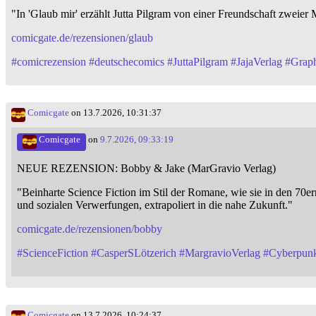
"In 'Glaub mir' erzählt Jutta Pilgram von einer Freundschaft zweier
comicgate.de/rezensionen/glaub
#
comicrezension
#
deutschecomics
#
JuttaPilgram
#
JajaVerlag
#
Grap
Comicgate
on 13.7.2026, 10:31:37
Comicgate
on
9.7.2026, 09:33:19
NEUE REZENSION: Bobby & Jake (MarGravio Verlag)
"Beinharte Science Fiction im Stil der Romane, wie sie in den 7
und sozialen Verwerfungen, extrapoliert in die nahe Zukunft."
comicgate.de/rezensionen/bobby
#
ScienceFiction
#
CasperSLötzerich
#
MargravioVerlag
#
Cyberpun
Comicgate
on 13.7.2026, 10:24:37