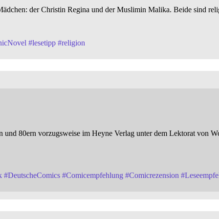
 Mädchen: der Christin Regina und der Muslimin Malika. Beide sind rel
hicNovel
#
lesetipp
#
religion
0ern und 80ern vorzugsweise im Heyne Verlag unter dem Lektorat von 
k
#
DeutscheComics
#
Comicempfehlung
#
Comicrezension
#
Leseempfe