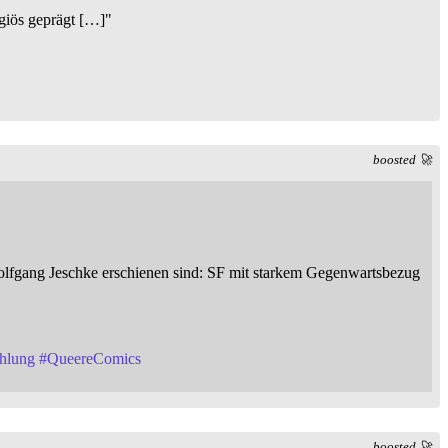
igiös geprägt […]"
boosted 🚀
Wolfgang Jeschke erschienen sind: SF mit starkem Gegenwartsbezug
hlung
#
QueereComics
boosted 🚀