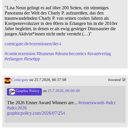
"Lisa Neun gelingt es auf über 200 Seiten, ein stimmiges
Panorama der Welt des Charly P. aufzureißen, das den
traumwandelnden Charly P. von seinen coolen Jahren als
Kneipenrevoluzzer in den 80ern in Erlangen bis in die 2010er
Jahre begleitet, in denen er als ewig gestriger Dinosaurier die
jungen Aktivist*innen nicht mehr versteht (…)"
comicgate.de/rezensionen/der-t
#
comicrezension
#
lisaneun
#
deutschecomics
#
avantverlag
#
erlangen
#
lesetipp
Comicgate
on 25.7.2026, 06:57:08
boosted 🚀
Graphic Policy
on
25.7.2026, 06:00:49
The 2026 Eisner Award Winners are...
#
eisnerawards
#
sdcc
#
sdcc2026
graphicpolicy.com/2026/07/25/t