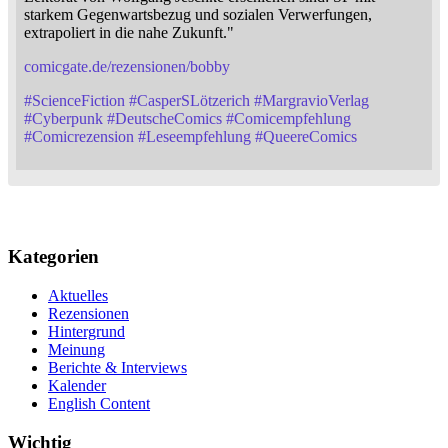
starkem Gegenwartsbezug und sozialen Verwerfungen,
extrapoliert in die nahe Zukunft."
comicgate.de/rezensionen/bobby
#
ScienceFiction
#
CasperSLötzerich
#
MargravioVerlag
#
Cyberpunk
#
DeutscheComics
#
Comicempfehlung
#
Comicrezension
#
Leseempfehlung
#
QueereComics
Kategorien
Aktuelles
Rezensionen
Hintergrund
Meinung
Berichte & Interviews
Kalender
English Content
Wichtig