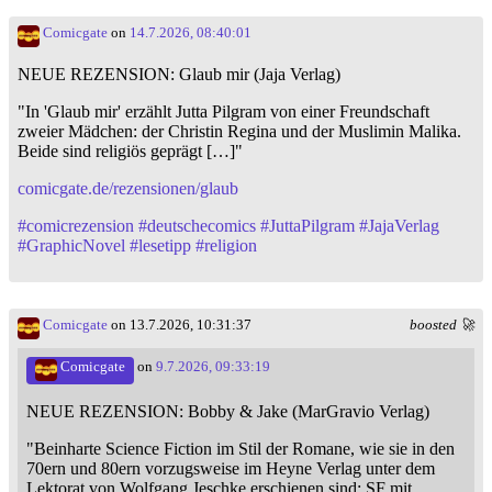
Comicgate
on
14.7.2026, 08:40:01
NEUE REZENSION: Glaub mir (Jaja Verlag)
"In 'Glaub mir' erzählt Jutta Pilgram von einer Freundschaft
zweier Mädchen: der Christin Regina und der Muslimin Malika.
Beide sind religiös geprägt […]"
comicgate.de/rezensionen/glaub
#
comicrezension
#
deutschecomics
#
JuttaPilgram
#
JajaVerlag
#
GraphicNovel
#
lesetipp
#
religion
Comicgate
on 13.7.2026, 10:31:37
boosted 🚀
Comicgate
on
9.7.2026, 09:33:19
NEUE REZENSION: Bobby & Jake (MarGravio Verlag)
"Beinharte Science Fiction im Stil der Romane, wie sie in den
70ern und 80ern vorzugsweise im Heyne Verlag unter dem
Lektorat von Wolfgang Jeschke erschienen sind: SF mit