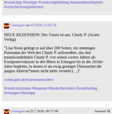
#
comictipp
#
lesetipp
#
comicempfehlung
#
maxundmoritzpreis
#
verschwörungstheorien
Comicgate
on
8.8.2026, 12:05:56
NEUE REZENSION: Der Traum ist aus, Charly P. (Avant-
Verlag)
"Lisa Neun gelingt es auf über 200 Seiten, ein stimmiges
Panorama der Welt des Charly P. aufzureißen, das den
traumwandelnden Charly P. von seinen coolen Jahren als
Kneipenrevoluzzer in den 80ern in Erlangen bis in die 2010er
Jahre begleitet, in denen er als ewig gestriger Dinosaurier die
jungen Aktivist*innen nicht mehr versteht (…)"
comicgate.de/rezensionen/der-t
#
comicrezension
#
lisaneun
#
deutschecomics
#
avantverlag
#
erlangen
#
lesetipp
Comicgate
on 25.7.2026, 06:57:08
boosted 🚀