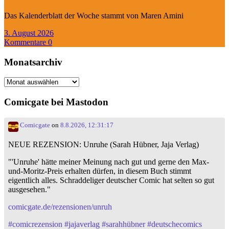
Das Kalenderblatt der Woche stammt von Maren Amini
3. August 2026
Kommentare 0
Monatsarchiv
Monatsarchiv
Comicgate bei Mastodon
Comicgate
on
8.8.2026, 12:31:17
NEUE REZENSION: Unruhe (Sarah Hübner, Jaja Verlag)
"'Unruhe' hätte meiner Meinung nach gut und gerne den Max-
und-Moritz-Preis erhalten dürfen, in diesem Buch stimmt
eigentlich alles. Schraddeliger deutscher Comic hat selten so gut
ausgesehen."
comicgate.de/rezensionen/unruh
#
comicrezension
#
jajaverlag
#
sarahhübner
#
deutschecomics