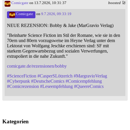
Comicgate
on 13.7.2026, 10:31:37
boosted 🚀
Comicgate
on
9.7.2026, 09:33:19
NEUE REZENSION: Bobby & Jake (MarGravio Verlag)
"Beinharte Science Fiction im Stil der Romane, wie sie in den
70ern und 80ern vorzugsweise im Heyne Verlag unter dem
Lektorat von Wolfgang Jeschke erschienen sind: SF mit
starkem Gegenwartsbezug und sozialen Verwerfungen,
extrapoliert in die nahe Zukunft."
comicgate.de/rezensionen/bobby
#
ScienceFiction
#
CasperSLötzerich
#
MargravioVerlag
#
Cyberpunk
#
DeutscheComics
#
Comicempfehlung
#
Comicrezension
#
Leseempfehlung
#
QueereComics
Kategorien