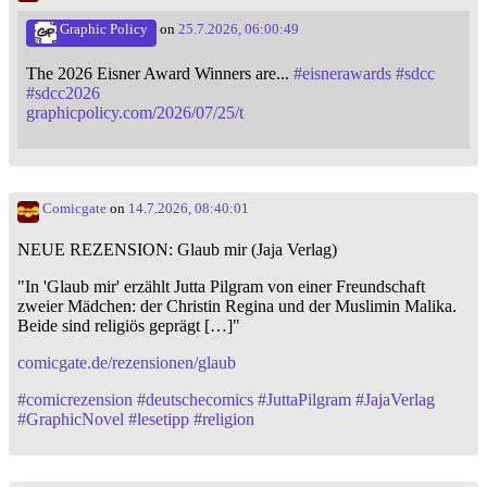
Graphic Policy
on
25.7.2026, 06:00:49
The 2026 Eisner Award Winners are...
#
eisnerawards
#
sdcc
#
sdcc2026
graphicpolicy.com/2026/07/25/t
Comicgate
on
14.7.2026, 08:40:01
NEUE REZENSION: Glaub mir (Jaja Verlag)
"In 'Glaub mir' erzählt Jutta Pilgram von einer Freundschaft
zweier Mädchen: der Christin Regina und der Muslimin Malika.
Beide sind religiös geprägt […]"
comicgate.de/rezensionen/glaub
#
comicrezension
#
deutschecomics
#
JuttaPilgram
#
JajaVerlag
#
GraphicNovel
#
lesetipp
#
religion