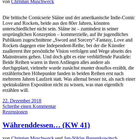
von
Christian Muschweck
Die britische Comicserie Sláine und der amerikanische Indie-Comic
Love and Rockets, beide aus den 80er Jahren, könnten
unterschiedlicher nicht sein. Sláine ist – zumindest in seiner
ursprünglichen Konzeption – kommerzielle, auf ihr jugendliches
Publikum zugeschnittene „Sword and Sorcery“-Fantasy, Love and
Rockets dagegen eine Independent-Reihe, bei der die Künstler
zuallererst ihre persönliche Vision verfolgen und Wege abseits des
Mainstreams gehen. Und doch gibt es eine verblüffende Parallele:
Beide Reihen waren in ihren Anfängen alles andere als
durchgeplant, vielmehr wurde zunächst munter drauflos erzählt, die
erzählerischen Höhepunkte fanden in beiden Reihen erst nach
mehreren Jahren Laufzeit statt. Was allemal besser ist, als nach einer
spektakulären Exposition nicht zu wissen, was man eigentlich
erzählen will.
22. Dezember 2018
Schreibe einen Kommentar
Rezensionen
Währenddessen… (KW 41)
von
Christian Muschweck
und
Jan-Niklas Bersenkowitsch