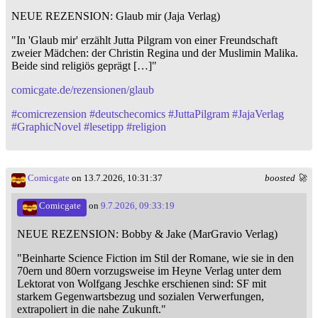
NEUE REZENSION: Glaub mir (Jaja Verlag)
"In 'Glaub mir' erzählt Jutta Pilgram von einer Freundschaft
zweier Mädchen: der Christin Regina und der Muslimin Malika.
Beide sind religiös geprägt […]"
comicgate.de/rezensionen/glaub
#
comicrezension
#
deutschecomics
#
JuttaPilgram
#
JajaVerlag
#
GraphicNovel
#
lesetipp
#
religion
Comicgate
on 13.7.2026, 10:31:37
boosted 🚀
Comicgate
on
9.7.2026, 09:33:19
NEUE REZENSION: Bobby & Jake (MarGravio Verlag)
"Beinharte Science Fiction im Stil der Romane, wie sie in den
70ern und 80ern vorzugsweise im Heyne Verlag unter dem
Lektorat von Wolfgang Jeschke erschienen sind: SF mit
starkem Gegenwartsbezug und sozialen Verwerfungen,
extrapoliert in die nahe Zukunft."