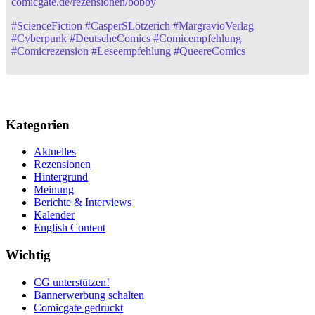
comicgate.de/rezensionen/bobby
#
ScienceFiction
#
CasperSLötzerich
#
MargravioVerlag
#
Cyberpunk
#
DeutscheComics
#
Comicempfehlung
#
Comicrezension
#
Leseempfehlung
#
QueereComics
Kategorien
Aktuelles
Rezensionen
Hintergrund
Meinung
Berichte & Interviews
Kalender
English Content
Wichtig
CG unterstützen!
Bannerwerbung schalten
Comicgate gedruckt