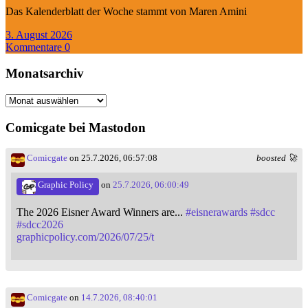
Das Kalenderblatt der Woche stammt von Maren Amini
3. August 2026
Kommentare 0
Monatsarchiv
Monatsarchiv
Comicgate bei Mastodon
Comicgate
on 25.7.2026, 06:57:08
boosted 🚀
Graphic Policy
on
25.7.2026, 06:00:49
The 2026 Eisner Award Winners are...
#
eisnerawards
#
sdcc
#
sdcc2026
graphicpolicy.com/2026/07/25/t
Comicgate
on
14.7.2026, 08:40:01