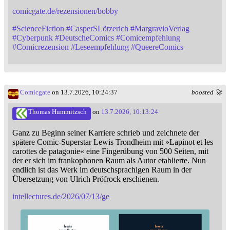
comicgate.de/rezensionen/bobby
#
ScienceFiction
#
CasperSLötzerich
#
MargravioVerlag
#
Cyberpunk
#
DeutscheComics
#
Comicempfehlung
#
Comicrezension
#
Leseempfehlung
#
QueereComics
Comicgate
on 13.7.2026, 10:24:37
boosted 🚀
Thomas Hummitzsch
on
13.7.2026, 10:13:24
Ganz zu Beginn seiner Karriere schrieb und zeichnete der
spätere Comic-Superstar Lewis Trondheim mit »Lapinot et les
carottes de patagonie« eine Fingerübung von 500 Seiten, mit
der er sich im frankophonen Raum als Autor etablierte. Nun
endlich ist das Werk im deutschsprachigen Raum in der
Übersetzung von Ulrich Pröfrock erschienen.
intellectures.de/2026/07/13/ge