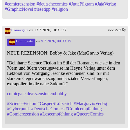
#
comicrezension
#
deutschecomics
#
JuttaPilgram
#
JajaVerlag
#
GraphicNovel
#
lesetipp
#
religion
Comicgate
on 13.7.2026, 10:31:37
boosted 🚀
Comicgate
on
9.7.2026, 09:33:19
NEUE REZENSION: Bobby & Jake (MarGravio Verlag)
"Beinharte Science Fiction im Stil der Romane, wie sie in den
70ern und 80ern vorzugsweise im Heyne Verlag unter dem
Lektorat von Wolfgang Jeschke erschienen sind: SF mit
starkem Gegenwartsbezug und sozialen Verwerfungen,
extrapoliert in die nahe Zukunft."
comicgate.de/rezensionen/bobby
#
ScienceFiction
#
CasperSLötzerich
#
MargravioVerlag
#
Cyberpunk
#
DeutscheComics
#
Comicempfehlung
#
Comicrezension
#
Leseempfehlung
#
QueereComics