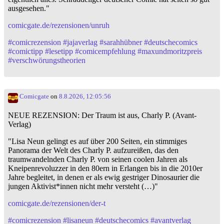
ausgesehen."
comicgate.de/rezensionen/unruh
#
comicrezension
#
jajaverlag
#
sarahhübner
#
deutschecomics
#
comictipp
#
lesetipp
#
comicempfehlung
#
maxundmoritzpreis
#
verschwörungstheorien
Comicgate
on
8.8.2026, 12:05:56
NEUE REZENSION: Der Traum ist aus, Charly P. (Avant-
Verlag)
"Lisa Neun gelingt es auf über 200 Seiten, ein stimmiges
Panorama der Welt des Charly P. aufzureißen, das den
traumwandelnden Charly P. von seinen coolen Jahren als
Kneipenrevoluzzer in den 80ern in Erlangen bis in die 2010er
Jahre begleitet, in denen er als ewig gestriger Dinosaurier die
jungen Aktivist*innen nicht mehr versteht (…)"
comicgate.de/rezensionen/der-t
#
comicrezension
#
lisaneun
#
deutschecomics
#
avantverlag