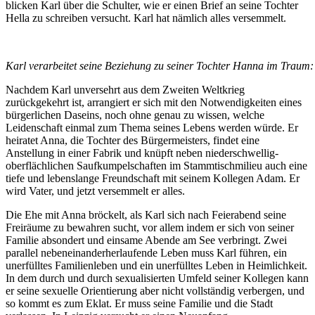
blicken Karl über die Schulter, wie er einen Brief an seine Tochter
Hella zu schreiben versucht. Karl hat nämlich alles versemmelt.
Karl verarbeitet seine Beziehung zu seiner Tochter Hanna im Traum: V
Nachdem Karl unversehrt aus dem Zweiten Weltkrieg
zurückgekehrt ist, arrangiert er sich mit den Notwendigkeiten eines
bürgerlichen Daseins, noch ohne genau zu wissen, welche
Leidenschaft einmal zum Thema seines Lebens werden würde. Er
heiratet Anna, die Tochter des Bürgermeisters, findet eine
Anstellung in einer Fabrik und knüpft neben niederschwellig-
oberflächlichen Saufkumpelschaften im Stammtischmilieu auch eine
tiefe und lebenslange Freundschaft mit seinem Kollegen Adam. Er
wird Vater, und jetzt versemmelt er alles.
Die Ehe mit Anna bröckelt, als Karl sich nach Feierabend seine
Freiräume zu bewahren sucht, vor allem indem er sich von seiner
Familie absondert und einsame Abende am See verbringt. Zwei
parallel nebeneinanderherlaufende Leben muss Karl führen, ein
unerfülltes Familienleben und ein unerfülltes Leben in Heimlichkeit.
In dem durch und durch sexualisierten Umfeld seiner Kollegen kann
er seine sexuelle Orientierung aber nicht vollständig verbergen, und
so kommt es zum Eklat. Er muss seine Familie und die Stadt