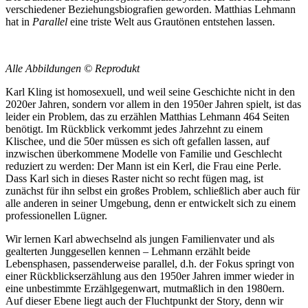
verschiedener Beziehungsbiografien geworden. Matthias Lehmann
hat in
Parallel
eine triste Welt aus Grautönen entstehen lassen.
Alle Abbildungen © Reprodukt
Karl Kling ist homosexuell, und weil seine Geschichte nicht in den
2020er Jahren, sondern vor allem in den 1950er Jahren spielt, ist das
leider ein Problem, das zu erzählen Matthias Lehmann 464 Seiten
benötigt. Im Rückblick verkommt jedes Jahrzehnt zu einem
Klischee, und die 50er müssen es sich oft gefallen lassen, auf
inzwischen überkommene Modelle von Familie und Geschlecht
reduziert zu werden: Der Mann ist ein Kerl, die Frau eine Perle.
Dass Karl sich in dieses Raster nicht so recht fügen mag, ist
zunächst für ihn selbst ein großes Problem, schließlich aber auch für
alle anderen in seiner Umgebung, denn er entwickelt sich zu einem
professionellen Lügner.
Wir lernen Karl abwechselnd als jungen Familienvater und als
gealterten Junggesellen kennen – Lehmann erzählt beide
Lebensphasen, passenderweise parallel, d.h. der Fokus springt von
einer Rückblickserzählung aus den 1950er Jahren immer wieder in
eine unbestimmte Erzählgegenwart, mutmaßlich in den 1980ern.
Auf dieser Ebene liegt auch der Fluchtpunkt der Story, denn wir