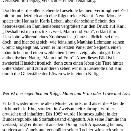
verlassen. In Leipzig versucht er einen Neuanfang.
Dort lernt er die alleinstehende Lieselotte kennen, verbringt viel Zeit
mit ihr und letztlich auch eine folgenreiche Nacht. Neun Monate
später tritt Hanna in Karls Leben, aber der schöne Schein des
heterosexuellen Familienlebens vergrößert nur den Druck auf Karl.
„Deshalb ist man doch zu zweit. Mann und Frau“, erklärt ihm
Lieselotte während eines Zoobesuchs. ‚Ganz natürlich‘ sei dies
doch, und hier zeigt sich, wie feinsinnig Matthias Lehmann seinen
Comic angelegt hat, wenn er im letzten Panel der Sequenz einen
männlichen und einen weiblichen Löwen zeigt, als Inbegriff der
authentischen Natur, „Mann und Frau“. Aber dieses Bild ist in
zweierlei Hinsicht ironisch, denn zum einen leben die Tiere hinter
Gitterstäben, und zum anderen sehen wir nun Lieselotte und Karl
durch die Gitterstäbe der Löwen wie in einem Käfig.
Wer ist hier eigentlich im Käfig: Mann und Frau oder Löwe und Löw
Er fällt wieder in seine alten Muster zurück, und als er die Abende
nicht mehr in Ein-, sondern in Zweisamkeit zubringt, wird er
erwischt und inhaftiert. Bis 1969 wurde Homosexualität in der
Bundesrepublik als Straftatbestand eingestuft. Als seine Familie ihn
verlässt, folgt er ihr nicht aus dem Drang nach Anpassung heraus,
sondern aus Zuneigung gegenüber seiner Tochter wie auch seiner