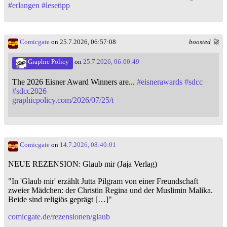
#
erlangen
#
lesetipp
Comicgate
on 25.7.2026, 06:57:08
boosted 🚀
Graphic Policy
on
25.7.2026, 06:00:49
The 2026 Eisner Award Winners are...
#
eisnerawards
#
sdcc
#
sdcc2026
graphicpolicy.com/2026/07/25/t
Comicgate
on
14.7.2026, 08:40:01
NEUE REZENSION: Glaub mir (Jaja Verlag)
"In 'Glaub mir' erzählt Jutta Pilgram von einer Freundschaft
zweier Mädchen: der Christin Regina und der Muslimin Malika.
Beide sind religiös geprägt […]"
comicgate.de/rezensionen/glaub