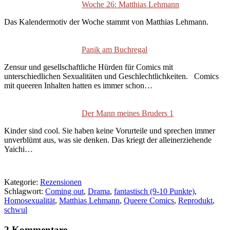
Woche 26: Matthias Lehmann
Das Kalendermotiv der Woche stammt von Matthias Lehmann.
Panik am Buchregal
Zensur und gesellschaftliche Hürden für Comics mit
unterschiedlichen Sexualitäten und Geschlechtlichkeiten. Comics
mit queeren Inhalten hatten es immer schon…
Der Mann meines Bruders 1
Kinder sind cool. Sie haben keine Vorurteile und sprechen immer
unverblümt aus, was sie denken. Das kriegt der alleinerziehende
Yaichi…
Kategorie:
Rezensionen
Schlagwort:
Coming out
,
Drama
,
fantastisch (9-10 Punkte)
,
Homosexualität
,
Matthias Lehmann
,
Queere Comics
,
Reprodukt
,
schwul
2 Kommentare