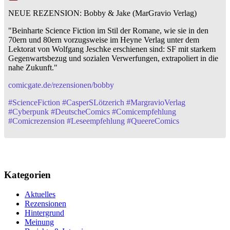
NEUE REZENSION: Bobby & Jake (MarGravio Verlag)
"Beinharte Science Fiction im Stil der Romane, wie sie in den
70ern und 80ern vorzugsweise im Heyne Verlag unter dem
Lektorat von Wolfgang Jeschke erschienen sind: SF mit starkem
Gegenwartsbezug und sozialen Verwerfungen, extrapoliert in die
nahe Zukunft."
comicgate.de/rezensionen/bobby
#
ScienceFiction
#
CasperSLötzerich
#
MargravioVerlag
#
Cyberpunk
#
DeutscheComics
#
Comicempfehlung
#
Comicrezension
#
Leseempfehlung
#
QueereComics
Kategorien
Aktuelles
Rezensionen
Hintergrund
Meinung