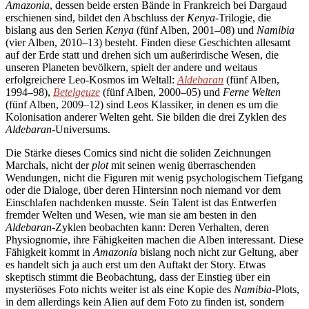
Amazonia
,
dessen beide ersten Bände in Frankreich bei Dargaud
erschienen sind, bildet den Abschluss der
Kenya
-Trilogie, die
bislang aus den Serien
Kenya
(fünf Alben, 2001–08) und
Namibia
(vier Alben, 2010–13) besteht. Finden diese Geschichten allesamt
auf der Erde statt und drehen sich um außerirdische Wesen, die
unseren Planeten bevölkern, spielt der andere und weitaus
erfolgreichere Leo-Kosmos im Weltall:
Aldebaran
(fünf Alben,
1994–98),
Betelgeuze
(fünf Alben, 2000–05) und
Ferne Welten
(fünf Alben, 2009–12) sind Leos Klassiker, in denen es um die
Kolonisation anderer Welten geht. Sie bilden die drei Zyklen des
Aldebaran
-Universums.
Die Stärke dieses Comics sind nicht die soliden Zeichnungen
Marchals, nicht der
plot
mit seinen wenig überraschenden
Wendungen, nicht die Figuren mit wenig psychologischem Tiefgang
oder die Dialoge, über deren Hintersinn noch niemand vor dem
Einschlafen nachdenken musste. Sein Talent ist das Entwerfen
fremder Welten und Wesen, wie man sie am besten in den
Aldebaran
-Zyklen beobachten kann: Deren Verhalten, deren
Physiognomie, ihre Fähigkeiten machen die Alben interessant. Diese
Fähigkeit kommt in
Amazonia
bislang noch nicht zur Geltung, aber
es handelt sich ja auch erst um den Auftakt der Story. Etwas
skeptisch stimmt die Beobachtung, dass der Einstieg über ein
mysteriöses Foto nichts weiter ist als eine Kopie des
Namibia
-Plots,
in dem allerdings kein Alien auf dem Foto zu finden ist, sondern