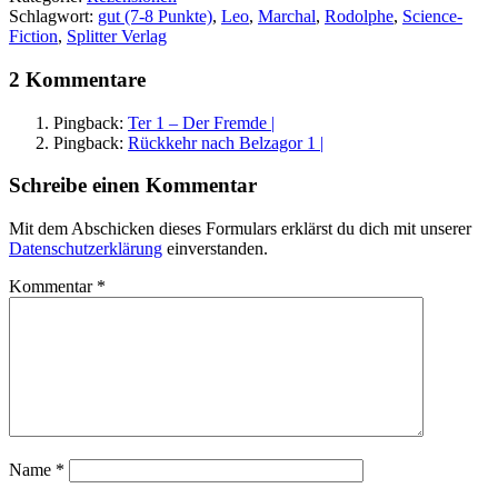
Schlagwort:
gut (7-8 Punkte)
,
Leo
,
Marchal
,
Rodolphe
,
Science-
Fiction
,
Splitter Verlag
2 Kommentare
Pingback:
Ter 1 – Der Fremde |
Pingback:
Rückkehr nach Belzagor 1 |
Schreibe einen Kommentar
Mit dem Abschicken dieses Formulars erklärst du dich mit unserer
Datenschutzerklärung
einverstanden.
Kommentar
*
Name
*