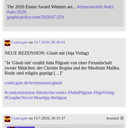
The 2026 Eisner Award Winners are...
#
eisnerawards
#
sdcc
#
sdcc2026
graphicpolicy.com/2026/07/25/t
Comicgate
on
14.7.2026, 08:40:01
NEUE REZENSION: Glaub mir (Jaja Verlag)
"In 'Glaub mir' erzählt Jutta Pilgram von einer Freundschaft
zweier Mädchen: der Christin Regina und der Muslimin Malika.
Beide sind religiös geprägt […]"
comicgate.de/rezensionen/glaub
#
comicrezension
#
deutschecomics
#
JuttaPilgram
#
JajaVerlag
#
GraphicNovel
#
lesetipp
#
religion
Comicgate
on 13.7.2026, 10:31:37
boosted 🚀