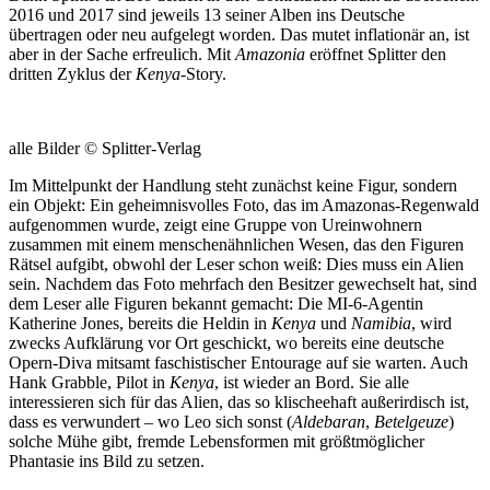
2016 und 2017 sind jeweils 13 seiner Alben ins Deutsche
übertragen oder neu aufgelegt worden. Das mutet inflationär an, ist
aber in der Sache erfreulich. Mit
Amazonia
eröffnet Splitter den
dritten Zyklus der
Kenya
-Story.
alle Bilder © Splitter-Verlag
Im Mittelpunkt der Handlung steht zunächst keine Figur, sondern
ein Objekt: Ein geheimnisvolles Foto, das im Amazonas-Regenwald
aufgenommen wurde, zeigt eine Gruppe von Ureinwohnern
zusammen mit einem menschenähnlichen Wesen, das den Figuren
Rätsel aufgibt, obwohl der Leser schon weiß: Dies muss ein Alien
sein. Nachdem das Foto mehrfach den Besitzer gewechselt hat, sind
dem Leser alle Figuren bekannt gemacht: Die MI-6-Agentin
Katherine Jones, bereits die Heldin in
Kenya
und
Namibia
, wird
zwecks Aufklärung vor Ort geschickt, wo bereits eine deutsche
Opern-Diva mitsamt faschistischer Entourage auf sie warten. Auch
Hank Grabble, Pilot in
Kenya
, ist wieder an Bord. Sie alle
interessieren sich für das Alien, das so klischeehaft außerirdisch ist,
dass es verwundert – wo Leo sich sonst (
Aldebaran
,
Betelgeuze
)
solche Mühe gibt, fremde Lebensformen mit größtmöglicher
Phantasie ins Bild zu setzen.