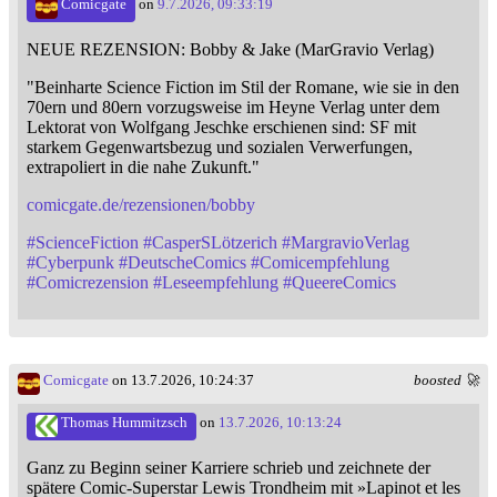
Comicgate
on
9.7.2026, 09:33:19
NEUE REZENSION: Bobby & Jake (MarGravio Verlag)
"Beinharte Science Fiction im Stil der Romane, wie sie in den
70ern und 80ern vorzugsweise im Heyne Verlag unter dem
Lektorat von Wolfgang Jeschke erschienen sind: SF mit
starkem Gegenwartsbezug und sozialen Verwerfungen,
extrapoliert in die nahe Zukunft."
comicgate.de/rezensionen/bobby
#
ScienceFiction
#
CasperSLötzerich
#
MargravioVerlag
#
Cyberpunk
#
DeutscheComics
#
Comicempfehlung
#
Comicrezension
#
Leseempfehlung
#
QueereComics
Comicgate
on 13.7.2026, 10:24:37
boosted 🚀
Thomas Hummitzsch
on
13.7.2026, 10:13:24
Ganz zu Beginn seiner Karriere schrieb und zeichnete der
spätere Comic-Superstar Lewis Trondheim mit »Lapinot et les