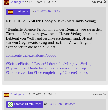
Comicgate
on 13.7.2026, 10:31:37
boosted 🚀
Comicgate
on
9.7.2026, 09:33:19
NEUE REZENSION: Bobby & Jake (MarGravio Verlag)
"Beinharte Science Fiction im Stil der Romane, wie sie in den
70ern und 80ern vorzugsweise im Heyne Verlag unter dem
Lektorat von Wolfgang Jeschke erschienen sind: SF mit
starkem Gegenwartsbezug und sozialen Verwerfungen,
extrapoliert in die nahe Zukunft."
comicgate.de/rezensionen/bobby
#
ScienceFiction
#
CasperSLötzerich
#
MargravioVerlag
#
Cyberpunk
#
DeutscheComics
#
Comicempfehlung
#
Comicrezension
#
Leseempfehlung
#
QueereComics
Comicgate
on 13.7.2026, 10:24:37
boosted 🚀
Thomas Hummitzsch
on
13.7.2026, 10:13:24