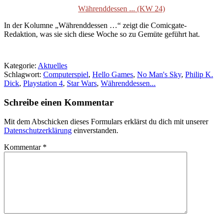
Währenddessen ... (KW 24)
In der Kolumne „Währenddessen …“ zeigt die Comicgate-
Redaktion, was sie sich diese Woche so zu Gemüte geführt hat.
Kategorie:
Aktuelles
Schlagwort:
Computerspiel
,
Hello Games
,
No Man's Sky
,
Philip K.
Dick
,
Playstation 4
,
Star Wars
,
Währenddessen...
Schreibe einen Kommentar
Mit dem Abschicken dieses Formulars erklärst du dich mit unserer
Datenschutzerklärung
einverstanden.
Kommentar
*