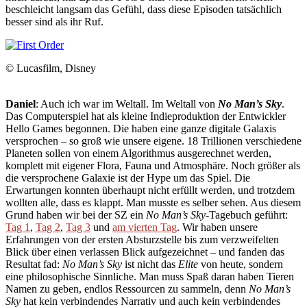
beschleicht langsam das Gefühl, dass diese Episoden tatsächlich
besser sind als ihr Ruf.
© Lucasfilm, Disney
Daniel
: Auch ich war im Weltall. Im Weltall von
No Man’s Sky
.
Das Computerspiel hat als kleine Indieproduktion der Entwickler
Hello Games begonnen. Die haben eine ganze digitale Galaxis
versprochen – so groß wie unsere eigene. 18 Trillionen verschiedene
Planeten sollen von einem Algorithmus ausgerechnet werden,
komplett mit eigener Flora, Fauna und Atmosphäre. Noch größer als
die versprochene Galaxie ist der Hype um das Spiel. Die
Erwartungen konnten überhaupt nicht erfüllt werden, und trotzdem
wollten alle, dass es klappt. Man musste es selber sehen. Aus diesem
Grund haben wir bei der SZ ein
No Man’s Sky
-Tagebuch geführt:
Tag 1
,
Tag 2
,
Tag 3
und
am vierten Tag
. Wir haben unsere
Erfahrungen von der ersten Absturzstelle bis zum verzweifelten
Blick über einen verlassen Blick aufgezeichnet – und fanden das
Resultat fad:
No Man’s Sky
ist nicht das
Elite
von heute, sondern
eine philosophische Sinnliche. Man muss Spaß daran haben Tieren
Namen zu geben, endlos Ressourcen zu sammeln, denn
No Man’s
Sky
hat kein verbindendes Narrativ und auch kein verbindendes