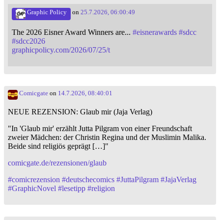
Graphic Policy
on
25.7.2026, 06:00:49
The 2026 Eisner Award Winners are...
#
eisnerawards
#
sdcc
#
sdcc2026
graphicpolicy.com/2026/07/25/t
Comicgate
on
14.7.2026, 08:40:01
NEUE REZENSION: Glaub mir (Jaja Verlag)
"In 'Glaub mir' erzählt Jutta Pilgram von einer Freundschaft
zweier Mädchen: der Christin Regina und der Muslimin Malika.
Beide sind religiös geprägt […]"
comicgate.de/rezensionen/glaub
#
comicrezension
#
deutschecomics
#
JuttaPilgram
#
JajaVerlag
#
GraphicNovel
#
lesetipp
#
religion