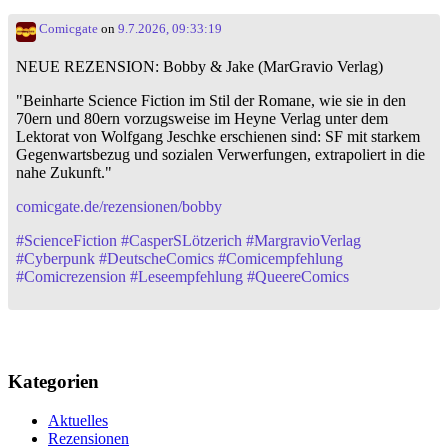
Comicgate
on
9.7.2026, 09:33:19
NEUE REZENSION: Bobby & Jake (MarGravio Verlag)
"Beinharte Science Fiction im Stil der Romane, wie sie in den
70ern und 80ern vorzugsweise im Heyne Verlag unter dem
Lektorat von Wolfgang Jeschke erschienen sind: SF mit starkem
Gegenwartsbezug und sozialen Verwerfungen, extrapoliert in die
nahe Zukunft."
comicgate.de/rezensionen/bobby
#
ScienceFiction
#
CasperSLötzerich
#
MargravioVerlag
#
Cyberpunk
#
DeutscheComics
#
Comicempfehlung
#
Comicrezension
#
Leseempfehlung
#
QueereComics
Kategorien
Aktuelles
Rezensionen