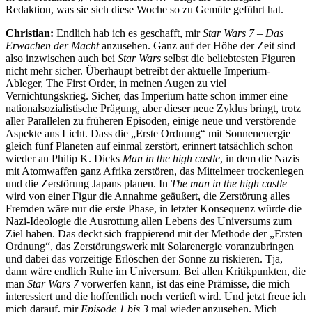
Redaktion, was sie sich diese Woche so zu Gemüte geführt hat.
Christian:
Endlich hab ich es geschafft, mir
Star Wars 7 – Das
Erwachen der Macht
anzusehen. Ganz auf der Höhe der Zeit sind
also inzwischen auch bei
Star Wars
selbst die beliebtesten Figuren
nicht mehr sicher. Überhaupt betreibt der aktuelle Imperium-
Ableger, The First Order, in meinen Augen zu viel
Vernichtungskrieg. Sicher, das Imperium hatte schon immer eine
nationalsozialistische Prägung, aber dieser neue Zyklus bringt, trotz
aller Parallelen zu früheren Episoden, einige neue und verstörende
Aspekte ans Licht. Dass die „Erste Ordnung“ mit Sonnenenergie
gleich fünf Planeten auf einmal zerstört, erinnert tatsächlich schon
wieder an Philip K. Dicks
Man in the high castle
, in dem die Nazis
mit Atomwaffen ganz Afrika zerstören, das Mittelmeer trockenlegen
und die Zerstörung Japans planen. In
The man in the high castle
wird von einer Figur die Annahme geäußert, die Zerstörung alles
Fremden wäre nur die erste Phase, in letzter Konsequenz würde die
Nazi-Ideologie die Ausrottung allen Lebens des Universums zum
Ziel haben. Das deckt sich frappierend mit der Methode der „Ersten
Ordnung“, das Zerstörungswerk mit Solarenergie voranzubringen
und dabei das vorzeitige Erlöschen der Sonne zu riskieren. Tja,
dann wäre endlich Ruhe im Universum. Bei allen Kritikpunkten, die
man
Star Wars 7
vorwerfen kann, ist das eine Prämisse, die mich
interessiert und die hoffentlich noch vertieft wird. Und jetzt freue ich
mich darauf, mir
Episode 1 bis 3
mal wieder anzusehen. Mich