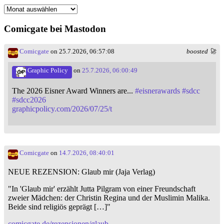
Monatsarchiv
Comicgate bei Mastodon
Comicgate
on 25.7.2026, 06:57:08
boosted 🚀
Graphic Policy
on
25.7.2026, 06:00:49
The 2026 Eisner Award Winners are...
#
eisnerawards
#
sdcc
#
sdcc2026
graphicpolicy.com/2026/07/25/t
Comicgate
on
14.7.2026, 08:40:01
NEUE REZENSION: Glaub mir (Jaja Verlag)
"In 'Glaub mir' erzählt Jutta Pilgram von einer Freundschaft
zweier Mädchen: der Christin Regina und der Muslimin Malika.
Beide sind religiös geprägt […]"
comicgate.de/rezensionen/glaub