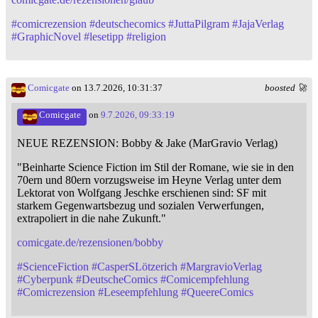
#
comicrezension
#
deutschecomics
#
JuttaPilgram
#
JajaVerlag
#
GraphicNovel
#
lesetipp
#
religion
Comicgate
on 13.7.2026, 10:31:37
boosted 🚀
Comicgate
on
9.7.2026, 09:33:19
NEUE REZENSION: Bobby & Jake (MarGravio Verlag)
"Beinharte Science Fiction im Stil der Romane, wie sie in den
70ern und 80ern vorzugsweise im Heyne Verlag unter dem
Lektorat von Wolfgang Jeschke erschienen sind: SF mit
starkem Gegenwartsbezug und sozialen Verwerfungen,
extrapoliert in die nahe Zukunft."
comicgate.de/rezensionen/bobby
#
ScienceFiction
#
CasperSLötzerich
#
MargravioVerlag
#
Cyberpunk
#
DeutscheComics
#
Comicempfehlung
#
Comicrezension
#
Leseempfehlung
#
QueereComics