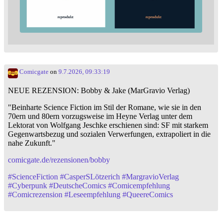
Comicgate
on
9.7.2026, 09:33:19
NEUE REZENSION: Bobby & Jake (MarGravio Verlag)
"Beinharte Science Fiction im Stil der Romane, wie sie in den
70ern und 80ern vorzugsweise im Heyne Verlag unter dem
Lektorat von Wolfgang Jeschke erschienen sind: SF mit starkem
Gegenwartsbezug und sozialen Verwerfungen, extrapoliert in die
nahe Zukunft."
comicgate.de/rezensionen/bobby
#
ScienceFiction
#
CasperSLötzerich
#
MargravioVerlag
#
Cyberpunk
#
DeutscheComics
#
Comicempfehlung
#
Comicrezension
#
Leseempfehlung
#
QueereComics