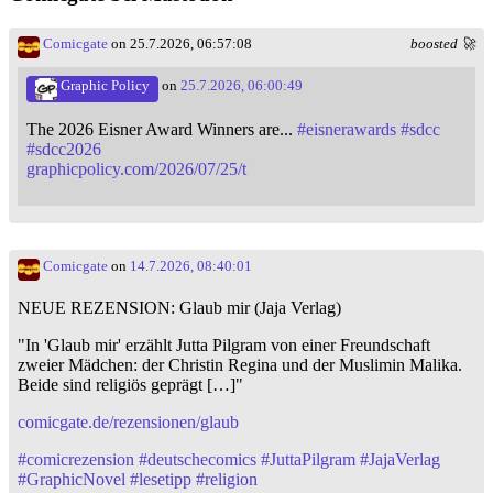
Comicgate
on 25.7.2026, 06:57:08
boosted 🚀
Graphic Policy
on
25.7.2026, 06:00:49
The 2026 Eisner Award Winners are...
#
eisnerawards
#
sdcc
#
sdcc2026
graphicpolicy.com/2026/07/25/t
Comicgate
on
14.7.2026, 08:40:01
NEUE REZENSION: Glaub mir (Jaja Verlag)
"In 'Glaub mir' erzählt Jutta Pilgram von einer Freundschaft
zweier Mädchen: der Christin Regina und der Muslimin Malika.
Beide sind religiös geprägt […]"
comicgate.de/rezensionen/glaub
#
comicrezension
#
deutschecomics
#
JuttaPilgram
#
JajaVerlag
#
GraphicNovel
#
lesetipp
#
religion