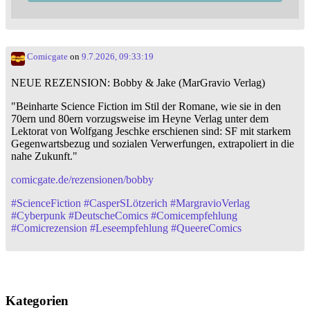
Comicgate
on
9.7.2026, 09:33:19
NEUE REZENSION: Bobby & Jake (MarGravio Verlag)
"Beinharte Science Fiction im Stil der Romane, wie sie in den
70ern und 80ern vorzugsweise im Heyne Verlag unter dem
Lektorat von Wolfgang Jeschke erschienen sind: SF mit starkem
Gegenwartsbezug und sozialen Verwerfungen, extrapoliert in die
nahe Zukunft."
comicgate.de/rezensionen/bobby
#
ScienceFiction
#
CasperSLötzerich
#
MargravioVerlag
#
Cyberpunk
#
DeutscheComics
#
Comicempfehlung
#
Comicrezension
#
Leseempfehlung
#
QueereComics
Kategorien