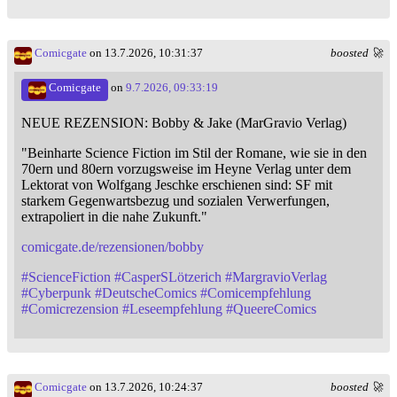
Comicgate
on 13.7.2026, 10:31:37
boosted 🚀
Comicgate
on
9.7.2026, 09:33:19
NEUE REZENSION: Bobby & Jake (MarGravio Verlag)
"Beinharte Science Fiction im Stil der Romane, wie sie in den
70ern und 80ern vorzugsweise im Heyne Verlag unter dem
Lektorat von Wolfgang Jeschke erschienen sind: SF mit
starkem Gegenwartsbezug und sozialen Verwerfungen,
extrapoliert in die nahe Zukunft."
comicgate.de/rezensionen/bobby
#
ScienceFiction
#
CasperSLötzerich
#
MargravioVerlag
#
Cyberpunk
#
DeutscheComics
#
Comicempfehlung
#
Comicrezension
#
Leseempfehlung
#
QueereComics
Comicgate
on 13.7.2026, 10:24:37
boosted 🚀