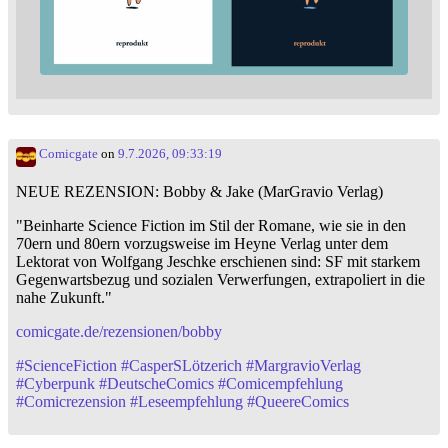
Comicgate
on
9.7.2026, 09:33:19
NEUE REZENSION: Bobby & Jake (MarGravio Verlag)
"Beinharte Science Fiction im Stil der Romane, wie sie in den
70ern und 80ern vorzugsweise im Heyne Verlag unter dem
Lektorat von Wolfgang Jeschke erschienen sind: SF mit starkem
Gegenwartsbezug und sozialen Verwerfungen, extrapoliert in die
nahe Zukunft."
comicgate.de/rezensionen/bobby
#
ScienceFiction
#
CasperSLötzerich
#
MargravioVerlag
#
Cyberpunk
#
DeutscheComics
#
Comicempfehlung
#
Comicrezension
#
Leseempfehlung
#
QueereComics