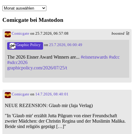
Monatsarchiv
Comicgate bei Mastodon
Comicgate
on 25.7.2026, 06:57:08
boosted 🚀
Graphic Policy
on
25.7.2026, 06:00:49
The 2026 Eisner Award Winners are...
#
eisnerawards
#
sdcc
#
sdcc2026
graphicpolicy.com/2026/07/25/t
Comicgate
on
14.7.2026, 08:40:01
NEUE REZENSION: Glaub mir (Jaja Verlag)
"In 'Glaub mir' erzählt Jutta Pilgram von einer Freundschaft
zweier Mädchen: der Christin Regina und der Muslimin Malika.
Beide sind religiös geprägt […]"