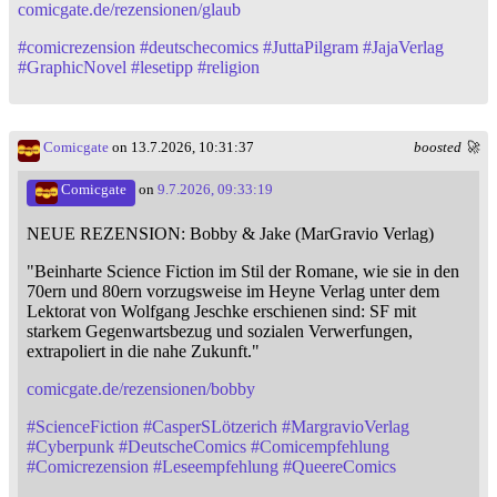
comicgate.de/rezensionen/glaub
#
comicrezension
#
deutschecomics
#
JuttaPilgram
#
JajaVerlag
#
GraphicNovel
#
lesetipp
#
religion
Comicgate
on 13.7.2026, 10:31:37
boosted 🚀
Comicgate
on
9.7.2026, 09:33:19
NEUE REZENSION: Bobby & Jake (MarGravio Verlag)
"Beinharte Science Fiction im Stil der Romane, wie sie in den
70ern und 80ern vorzugsweise im Heyne Verlag unter dem
Lektorat von Wolfgang Jeschke erschienen sind: SF mit
starkem Gegenwartsbezug und sozialen Verwerfungen,
extrapoliert in die nahe Zukunft."
comicgate.de/rezensionen/bobby
#
ScienceFiction
#
CasperSLötzerich
#
MargravioVerlag
#
Cyberpunk
#
DeutscheComics
#
Comicempfehlung
#
Comicrezension
#
Leseempfehlung
#
QueereComics