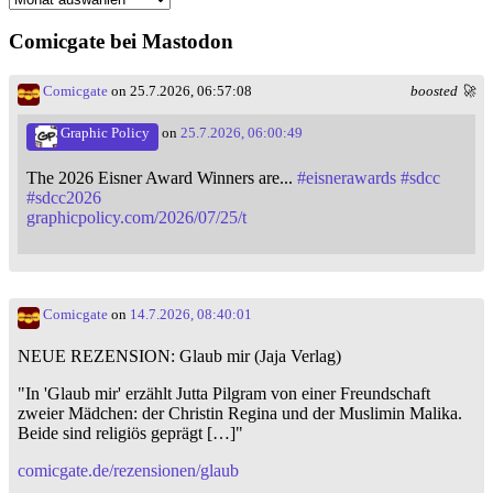
Comicgate bei Mastodon
Comicgate
on 25.7.2026, 06:57:08
boosted 🚀
Graphic Policy
on
25.7.2026, 06:00:49
The 2026 Eisner Award Winners are...
#
eisnerawards
#
sdcc
#
sdcc2026
graphicpolicy.com/2026/07/25/t
Comicgate
on
14.7.2026, 08:40:01
NEUE REZENSION: Glaub mir (Jaja Verlag)
"In 'Glaub mir' erzählt Jutta Pilgram von einer Freundschaft
zweier Mädchen: der Christin Regina und der Muslimin Malika.
Beide sind religiös geprägt […]"
comicgate.de/rezensionen/glaub