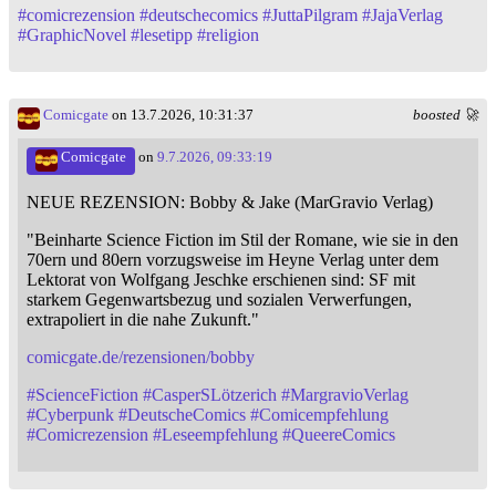
#
comicrezension
#
deutschecomics
#
JuttaPilgram
#
JajaVerlag
#
GraphicNovel
#
lesetipp
#
religion
Comicgate
on 13.7.2026, 10:31:37
boosted 🚀
Comicgate
on
9.7.2026, 09:33:19
NEUE REZENSION: Bobby & Jake (MarGravio Verlag)
"Beinharte Science Fiction im Stil der Romane, wie sie in den
70ern und 80ern vorzugsweise im Heyne Verlag unter dem
Lektorat von Wolfgang Jeschke erschienen sind: SF mit
starkem Gegenwartsbezug und sozialen Verwerfungen,
extrapoliert in die nahe Zukunft."
comicgate.de/rezensionen/bobby
#
ScienceFiction
#
CasperSLötzerich
#
MargravioVerlag
#
Cyberpunk
#
DeutscheComics
#
Comicempfehlung
#
Comicrezension
#
Leseempfehlung
#
QueereComics