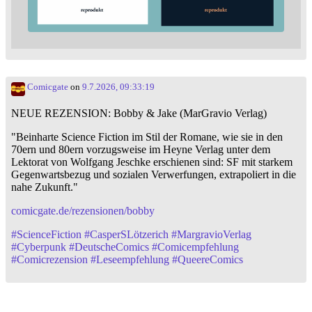
Comicgate
on
9.7.2026, 09:33:19
NEUE REZENSION: Bobby & Jake (MarGravio Verlag)
"Beinharte Science Fiction im Stil der Romane, wie sie in den
70ern und 80ern vorzugsweise im Heyne Verlag unter dem
Lektorat von Wolfgang Jeschke erschienen sind: SF mit starkem
Gegenwartsbezug und sozialen Verwerfungen, extrapoliert in die
nahe Zukunft."
comicgate.de/rezensionen/bobby
#
ScienceFiction
#
CasperSLötzerich
#
MargravioVerlag
#
Cyberpunk
#
DeutscheComics
#
Comicempfehlung
#
Comicrezension
#
Leseempfehlung
#
QueereComics