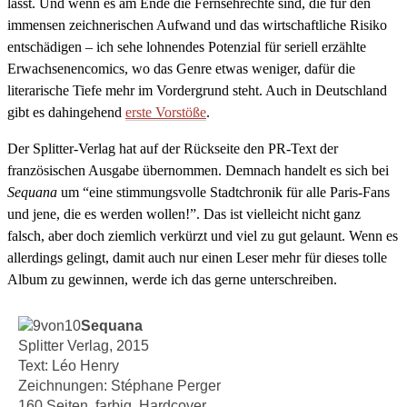
lässt. Und wenn es am Ende die Fernsehrechte sind, die für den
immensen zeichnerischen Aufwand und das wirtschaftliche Risiko
entschädigen – ich sehe lohnendes Potenzial für seriell erzählte
Erwachsenencomics, wo das Genre etwas weniger, dafür die
literarische Tiefe mehr im Vordergrund steht. Auch in Deutschland
gibt es dahingehend
erste Vorstöße
.
Der Splitter-Verlag hat auf der Rückseite den PR-Text der
französischen Ausgabe übernommen. Demnach handelt es sich bei
Sequana
um “eine stimmungsvolle Stadtchronik für alle Paris-Fans
und jene, die es werden wollen!”. Das ist vielleicht nicht ganz
falsch, aber doch ziemlich verkürzt und viel zu gut gelaunt. Wenn es
allerdings gelingt, damit auch nur einen Leser mehr für dieses tolle
Album zu gewinnen, werde ich das gerne unterschreiben.
Sequana
Splitter Verlag, 2015
Text: Léo Henry
Zeichnungen: Stéphane Perger
160 Seiten, farbig, Hardcover