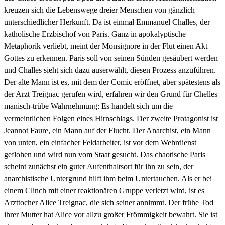
kreuzen sich die Lebenswege dreier Menschen von gänzlich
unterschiedlicher Herkunft. Da ist einmal Emmanuel Challes, der
katholische Erzbischof von Paris. Ganz in apokalyptische
Metaphorik verliebt, meint der Monsignore in der Flut einen Akt
Gottes zu erkennen. Paris soll von seinen Sünden gesäubert werden
und Challes sieht sich dazu auserwählt, diesen Prozess anzuführen.
Der alte Mann ist es, mit dem der Comic eröffnet, aber spätestens als
der Arzt Treignac gerufen wird, erfahren wir den Grund für Chelles
manisch-trübe Wahrnehmung: Es handelt sich um die
vermeintlichen Folgen eines Hirnschlags. Der zweite Protagonist ist
Jeannot Faure, ein Mann auf der Flucht. Der Anarchist, ein Mann
von unten, ein einfacher Feldarbeiter, ist vor dem Wehrdienst
geflohen und wird nun vom Staat gesucht. Das chaotische Paris
scheint zunächst ein guter Aufenthaltsort für ihn zu sein, der
anarchistische Untergrund hilft ihm beim Untertauchen. Als er bei
einem Clinch mit einer reaktionären Gruppe verletzt wird, ist es
Arzttocher Alice Treignac, die sich seiner annimmt. Der frühe Tod
ihrer Mutter hat Alice vor allzu großer Frömmigkeit bewahrt. Sie ist