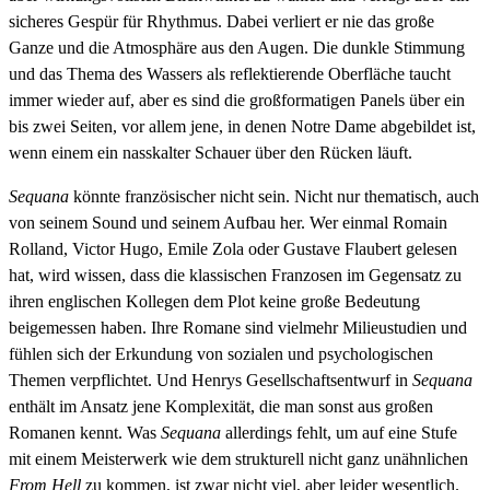
sicheres Gespür für Rhythmus. Dabei verliert er nie das große
Ganze und die Atmosphäre aus den Augen. Die dunkle Stimmung
und das Thema des Wassers als reflektierende Oberfläche taucht
immer wieder auf, aber es sind die großformatigen Panels über ein
bis zwei Seiten, vor allem jene, in denen Notre Dame abgebildet ist,
wenn einem ein nasskalter Schauer über den Rücken läuft.
Sequana
könnte französischer nicht sein. Nicht nur thematisch, auch
von seinem Sound und seinem Aufbau her. Wer einmal Romain
Rolland, Victor Hugo, Emile Zola oder Gustave Flaubert gelesen
hat, wird wissen, dass die klassischen Franzosen im Gegensatz zu
ihren englischen Kollegen dem Plot keine große Bedeutung
beigemessen haben. Ihre Romane sind vielmehr Milieustudien und
fühlen sich der Erkundung von sozialen und psychologischen
Themen verpflichtet. Und Henrys Gesellschaftsentwurf in
Sequana
enthält im Ansatz jene Komplexität, die man sonst aus großen
Romanen kennt. Was
Sequana
allerdings fehlt, um auf eine Stufe
mit einem Meisterwerk wie dem strukturell nicht ganz unähnlichen
From Hell
zu kommen, ist zwar nicht viel, aber leider wesentlich.