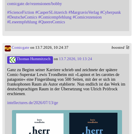
comicgate.de/rezensionen/bobby
#
ScienceFiction
#
CasperSLötzerich
#
MargravioVerlag
#
Cyberpunk
#
DeutscheComics
#
Comicempfehlung
#
Comicrezension
#
Leseempfehlung
#
QueereComics
Comicgate
on 13.7.2026, 10:24:37
boosted 🚀
Thomas Hummitzsch
on
13.7.2026, 10:13:24
Ganz zu Beginn seiner Karriere schrieb und zeichnete der spätere
Comic-Superstar Lewis Trondheim mit »Lapinot et les carottes de
patagonie« eine Fingerübung von 500 Seiten, mit der er sich im
frankophonen Raum als Autor etablierte. Nun endlich ist das Werk im
deutschsprachigen Raum in der Übersetzung von Ulrich Pröfrock
erschienen.
intellectures.de/2026/07/13/ge