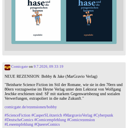
Comicgate
on
9.7.2026, 09:33:19
NEUE REZENSION: Bobby & Jake (MarGravio Verlag)
"Beinharte Science Fiction im Stil der Romane, wie sie in den 70ern und
80ern vorzugsweise im Heyne Verlag unter dem Lektorat von Wolfgang
Jeschke erschienen sind: SF mit starkem Gegenwartsbezug und sozialen
Verwerfungen, extrapoliert in die nahe Zukunft."
comicgate.de/rezensionen/bobby
#
ScienceFiction
#
CasperSLötzerich
#
MargravioVerlag
#
Cyberpunk
#
DeutscheComics
#
Comicempfehlung
#
Comicrezension
#
Leseempfehlung
#
QueereComics