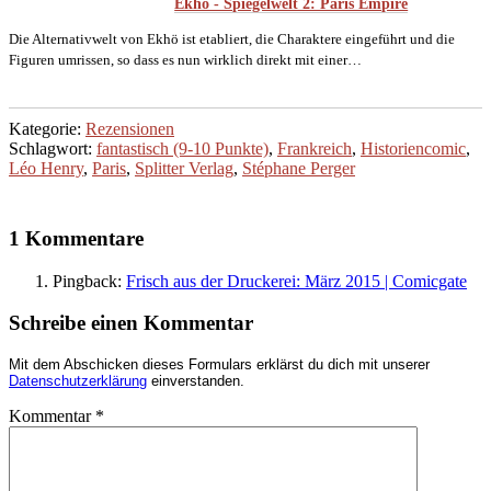
Ekhö - Spiegelwelt 2: Paris Empire
Die Alternativwelt von Ekhö ist etabliert, die Charaktere eingeführt und die
Figuren umrissen, so dass es nun wirklich direkt mit einer…
Kategorie:
Rezensionen
Schlagwort:
fantastisch (9-10 Punkte)
,
Frankreich
,
Historiencomic
,
Léo Henry
,
Paris
,
Splitter Verlag
,
Stéphane Perger
1 Kommentare
Pingback:
Frisch aus der Druckerei: März 2015 | Comicgate
Schreibe einen Kommentar
Mit dem Abschicken dieses Formulars erklärst du dich mit unserer
Datenschutzerklärung
einverstanden.
Kommentar
*