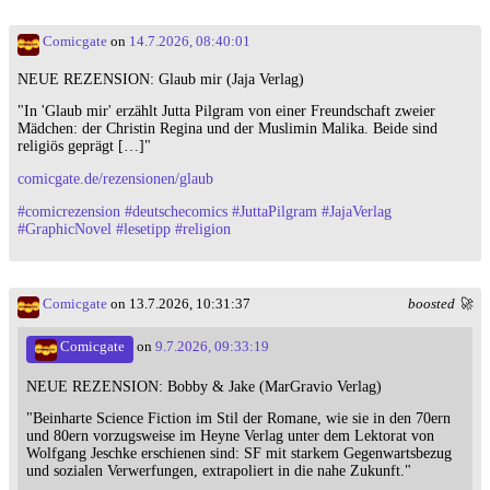
Comicgate
on
14.7.2026, 08:40:01
NEUE REZENSION: Glaub mir (Jaja Verlag)
"In 'Glaub mir' erzählt Jutta Pilgram von einer Freundschaft zweier
Mädchen: der Christin Regina und der Muslimin Malika. Beide sind
religiös geprägt […]"
comicgate.de/rezensionen/glaub
#
comicrezension
#
deutschecomics
#
JuttaPilgram
#
JajaVerlag
#
GraphicNovel
#
lesetipp
#
religion
Comicgate
on 13.7.2026, 10:31:37
boosted 🚀
Comicgate
on
9.7.2026, 09:33:19
NEUE REZENSION: Bobby & Jake (MarGravio Verlag)
"Beinharte Science Fiction im Stil der Romane, wie sie in den 70ern
und 80ern vorzugsweise im Heyne Verlag unter dem Lektorat von
Wolfgang Jeschke erschienen sind: SF mit starkem Gegenwartsbezug
und sozialen Verwerfungen, extrapoliert in die nahe Zukunft."