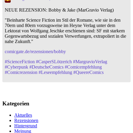
NEUE REZENSION: Bobby & Jake (MarGravio Verlag)
"Beinharte Science Fiction im Stil der Romane, wie sie in den
70ern und 80ern vorzugsweise im Heyne Verlag unter dem
Lektorat von Wolfgang Jeschke erschienen sind: SF mit starkem
Gegenwartsbezug und sozialen Verwerfungen, extrapoliert in die
nahe Zukunft."
comicgate.de/rezensionen/bobby
#
ScienceFiction
#
CasperSLötzerich
#
MargravioVerlag
#
Cyberpunk
#
DeutscheComics
#
Comicempfehlung
#
Comicrezension
#
Leseempfehlung
#
QueereComics
Kategorien
Aktuelles
Rezensionen
Hintergrund
Meinung