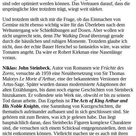
sind oder optimiert werden können. Das Vertrauen darauf, dass die
ursprüngliche Idee trotzdem trägt, wiegt weit stärker.
Und trotzdem stellt sich mir die Frage, ob das Einmachen von
Gemüse nicht ebenso wichtig wäre für das Überleben nach dem
Weltuntergang wie Schießübungen auf Dosen. Aber wollen wir
nicht ungerecht sein, denn
The Walking Dead
überzeugt gerade
durch die häuslichen und ruhigen Momente. Trotzdem glaube ich
nicht, dass der echte Bauer Herschel so fantasielos wäre, was seine
Tomaten angeht. Da wäre er Robert Kirkman eine Nasenlänge
voraus.
Niklas:
John Steinbeck
, Autor von Romanen wie
Früchte des
Zorns
, versuchte ab 1959 eine Neuübersetzung von Sir Thomas
Malorys
Le
Morte d’Arthur
, eine der bekanntesten Versionen der
Artus-Sage. Später wurden daraus modernisierte Adaptionen der
alten Erzählungen, bis dann noch eigene Geschichten von Steinbeck
hinzukamen. Er vollendete sein Werk nie, obwohl er bis zu seinem
Tod daran arbeite. Das Ergebnis ist
The Acts of King Arthur and
His Noble Knights
, eine Sammlung von Kurzgeschichten, die
thematisch aufeinander aufbauen und in sich geschlossen sind. Sie
gehören mit zum Besten, was ich je gelesen habe. Das liegt
hauptsächlich daran, dass Steinbecks Figuren komplexe Charaktere
sind, die versuchen sich einem Schicksal entgegenzustellen, dem sie
nicht entkommen können. Vielleicht machen sie es auch mit ihren