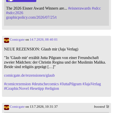
The 2026 Eisner Award Winners are...
#
eisnerawards
#
sdcc
#
sdcc2026
graphicpolicy.com/2026/07/25/t
Comicgate
on
14.7.2026, 08:40:01
NEUE REZENSION: Glaub mir (Jaja Verlag)
"In 'Glaub mir' erzählt Jutta Pilgram von einer Freundschaft
zweier Mädchen: der Christin Regina und der Muslimin Malika.
Beide sind religiös geprägt […]"
comicgate.de/rezensionen/glaub
#
comicrezension
#
deutschecomics
#
JuttaPilgram
#
JajaVerlag
#
GraphicNovel
#
lesetipp
#
religion
Comicgate
on 13.7.2026, 10:31:37
boosted 🚀