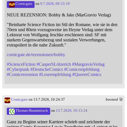
Comicgate
on
9.7.2026, 09:33:19
NEUE REZENSION: Bobby & Jake (MarGravio Verlag)
"Beinharte Science Fiction im Stil der Romane, wie sie in den
70ern und 80ern vorzugsweise im Heyne Verlag unter dem
Lektorat von Wolfgang Jeschke erschienen sind: SF mit
starkem Gegenwartsbezug und sozialen Verwerfungen,
extrapoliert in die nahe Zukunft."
comicgate.de/rezensionen/bobby
#
ScienceFiction
#
CasperSLötzerich
#
MargravioVerlag
#
Cyberpunk
#
DeutscheComics
#
Comicempfehlung
#
Comicrezension
#
Leseempfehlung
#
QueereComics
Comicgate
on 13.7.2026, 10:24:37
boosted 🚀
Thomas Hummitzsch
on
13.7.2026, 10:13:24
Ganz zu Beginn seiner Karriere schrieb und zeichnete der
spätere Comic-Superstar Lewis Trondheim mit »Lapinot et les