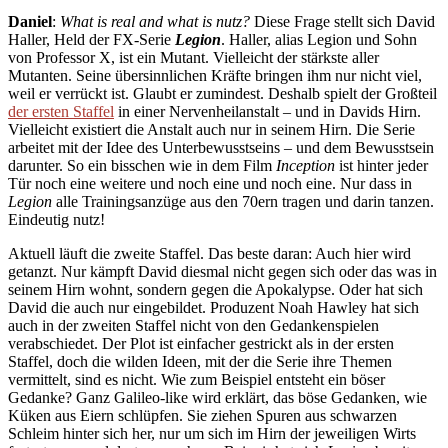
Daniel
:
What is real and what is nutz?
Diese Frage stellt sich David
Haller, Held der FX-Serie
Legion
. Haller, alias Legion und Sohn
von Professor X, ist ein Mutant. Vielleicht der stärkste aller
Mutanten. Seine übersinnlichen Kräfte bringen ihm nur nicht viel,
weil er verrückt ist. Glaubt er zumindest. Deshalb spielt der Großteil
der ersten Staffel
in einer Nervenheilanstalt – und in Davids Hirn.
Vielleicht existiert die Anstalt auch nur in seinem Hirn. Die Serie
arbeitet mit der Idee des Unterbewusstseins – und dem Bewusstsein
darunter. So ein bisschen wie in dem Film
Inception
ist hinter jeder
Tür noch eine weitere und noch eine und noch eine. Nur dass in
Legion
alle Trainingsanzüge aus den 70ern tragen und darin tanzen.
Eindeutig nutz!
Aktuell läuft die zweite Staffel. Das beste daran: Auch hier wird
getanzt. Nur kämpft David diesmal nicht gegen sich oder das was in
seinem Hirn wohnt, sondern gegen die Apokalypse. Oder hat sich
David die auch nur eingebildet. Produzent Noah Hawley hat sich
auch in der zweiten Staffel nicht von den Gedankenspielen
verabschiedet. Der Plot ist einfacher gestrickt als in der ersten
Staffel, doch die wilden Ideen, mit der die Serie ihre Themen
vermittelt, sind es nicht. Wie zum Beispiel entsteht ein böser
Gedanke? Ganz Galileo-like wird erklärt, das böse Gedanken, wie
Küken aus Eiern schlüpfen. Sie ziehen Spuren aus schwarzen
Schleim hinter sich her, nur um sich im Hirn der jeweiligen Wirts