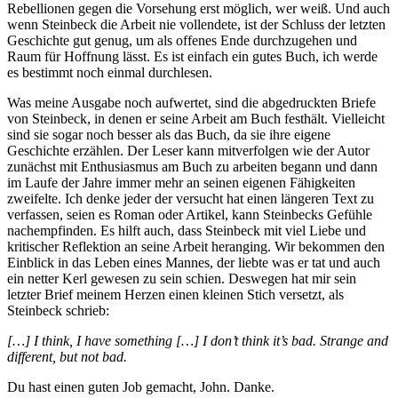
Rebellionen gegen die Vorsehung erst möglich, wer weiß. Und auch
wenn Steinbeck die Arbeit nie vollendete, ist der Schluss der letzten
Geschichte gut genug, um als offenes Ende durchzugehen und
Raum für Hoffnung lässt. Es ist einfach ein gutes Buch, ich werde
es bestimmt noch einmal durchlesen.
Was meine Ausgabe noch aufwertet, sind die abgedruckten Briefe
von Steinbeck, in denen er seine Arbeit am Buch festhält. Vielleicht
sind sie sogar noch besser als das Buch, da sie ihre eigene
Geschichte erzählen. Der Leser kann mitverfolgen wie der Autor
zunächst mit Enthusiasmus am Buch zu arbeiten begann und dann
im Laufe der Jahre immer mehr an seinen eigenen Fähigkeiten
zweifelte. Ich denke jeder der versucht hat einen längeren Text zu
verfassen, seien es Roman oder Artikel, kann Steinbecks Gefühle
nachempfinden. Es hilft auch, dass Steinbeck mit viel Liebe und
kritischer Reflektion an seine Arbeit heranging. Wir bekommen den
Einblick in das Leben eines Mannes, der liebte was er tat und auch
ein netter Kerl gewesen zu sein schien. Deswegen hat mir sein
letzter Brief meinem Herzen einen kleinen Stich versetzt, als
Steinbeck schrieb:
[…] I think, I have something […] I don’t think it’s bad. Strange and
different, but not bad.
Du hast einen guten Job gemacht, John. Danke.