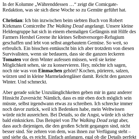
In der Kolumne „Währenddessen …“ zeigt die Comicgate-
Redaktion, was sie sich diese Woche so zu Gemüte geführt hat.
Christian
: Ich bin inzwischen beim siebten Buch von Robert
Kirkmans Comicreihe
The Walking Dead
angelangt. Unsere kleine
Heldengruppe hat sich in einem ehemaligen Gefängnis mit Hilfe des
Farmers Hershel Greene ihr kleines Selbstversorger-Refugium
geschaffen und lebt von selbst angebautem Gemüse. So weit, so
erfreulich. Ein bisschen enttäuscht bin ich aber trotzdem von diesen
Survivalisten, wenn sie bedauern, dass sie die ganzen leckeren
Tomaten
vor dem Winter aufessen müssen, weil sie keine
Möglichkeit sehen, sie zu konservieren. Hey, möchte ich sagen,
noch nie was von
Einmachen
gehört? Kochen, pürieren, salzen,
würzen und in kleine Marmeladengläser damit. Reicht den ganzen
Winter. Und schmeckt.
Aber gerade solche Unzulänglichkeiten geben mir in ganz anderer
Hinsicht Zuversicht: Nämlich, dass es mir eben doch möglich sein
müsste, selbst irgendwann etwas zu schreiben. Ich schrecke immer
noch davor zurück, weil ich Bedenken habe, mein Weltwissen
würde nicht ausreichen. Bei Details, so die Angst, würde ich sicher
bald einknicken. Das Beispiel von
The Walking Dead
zeigt aber,
dass auch diejenigen, die den großen Schritt gegangen sind, nicht
besser sind. Sie zehren von dem, was ihnen zur Verfügung steht –
und siehe da, es reicht. Einfach anfangen, egal ob die Details perfekt