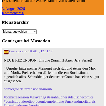
Das Kalenderblatt der Woche stammt von Maren Amini
3. August 2026
Kommentare 0
Monatsarchiv
Monatsarchiv
Comicgate bei Mastodon
Comicgate
on
8.8.2026, 12:31:17
NEUE REZENSION: Unruhe (Sarah Hübner, Jaja Verlag)
"'Unruhe' hätte meiner Meinung nach gut und gerne den Max-
und-Moritz-Preis erhalten dürfen, in diesem Buch stimmt
eigentlich alles. Schraddeliger deutscher Comic hat selten so gut
ausgesehen."
comicgate.de/rezensionen/unruh
#
comicrezension
#
jajaverlag
#
sarahhübner
#
deutschecomics
#
comictipp
#
lesetipp
#
comicempfehlung
#
maxundmoritzpreis
#
verschwörungstheorien