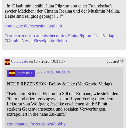
"In 'Glaub mir' erzählt Jutta Pilgram von einer Freundschaft
zweier Mädchen: der Christin Regina und der Muslimin Malika.
Beide sind religiös geprägt […]"
comicgate.de/rezensionen/glaub
#
comicrezension
#
deutschecomics
#
JuttaPilgram
#
JajaVerlag
#
GraphicNovel
#
lesetipp
#
religion
Comicgate
on 13.7.2026, 10:31:37
boosted 🚀
Comicgate
on
9.7.2026, 09:33:19
NEUE REZENSION: Bobby & Jake (MarGravio Verlag)
"Beinharte Science Fiction im Stil der Romane, wie sie in den
70ern und 80ern vorzugsweise im Heyne Verlag unter dem
Lektorat von Wolfgang Jeschke erschienen sind: SF mit
starkem Gegenwartsbezug und sozialen Verwerfungen,
extrapoliert in die nahe Zukunft."
comicgate.de/rezensionen/bobby