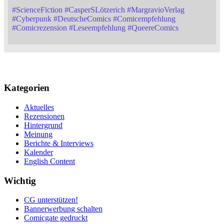
#
ScienceFiction
#
CasperSLötzerich
#
MargravioVerlag
#
Cyberpunk
#
DeutscheComics
#
Comicempfehlung
#
Comicrezension
#
Leseempfehlung
#
QueereComics
Kategorien
Aktuelles
Rezensionen
Hintergrund
Meinung
Berichte & Interviews
Kalender
English Content
Wichtig
CG unterstützen!
Bannerwerbung schalten
Comicgate gedruckt