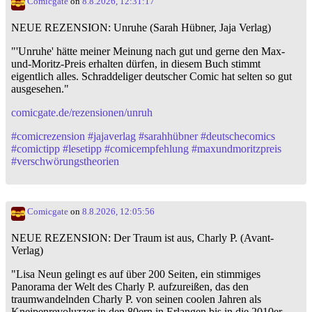
Comicgate
on
8.8.2026, 12:31:17
NEUE REZENSION: Unruhe (Sarah Hübner, Jaja Verlag)
"'Unruhe' hätte meiner Meinung nach gut und gerne den Max-
und-Moritz-Preis erhalten dürfen, in diesem Buch stimmt
eigentlich alles. Schraddeliger deutscher Comic hat selten so gut
ausgesehen."
comicgate.de/rezensionen/unruh
#
comicrezension
#
jajaverlag
#
sarahhübner
#
deutschecomics
#
comictipp
#
lesetipp
#
comicempfehlung
#
maxundmoritzpreis
#
verschwörungstheorien
Comicgate
on
8.8.2026, 12:05:56
NEUE REZENSION: Der Traum ist aus, Charly P. (Avant-
Verlag)
"Lisa Neun gelingt es auf über 200 Seiten, ein stimmiges
Panorama der Welt des Charly P. aufzureißen, das den
traumwandelnden Charly P. von seinen coolen Jahren als
Kneipenrevoluzzer in den 80ern in Erlangen bis in die 2010er