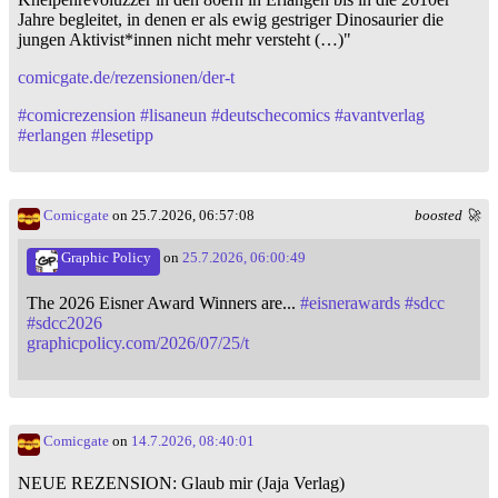
Jahre begleitet, in denen er als ewig gestriger Dinosaurier die
jungen Aktivist*innen nicht mehr versteht (…)"
comicgate.de/rezensionen/der-t
#
comicrezension
#
lisaneun
#
deutschecomics
#
avantverlag
#
erlangen
#
lesetipp
Comicgate
on 25.7.2026, 06:57:08
boosted 🚀
Graphic Policy
on
25.7.2026, 06:00:49
The 2026 Eisner Award Winners are...
#
eisnerawards
#
sdcc
#
sdcc2026
graphicpolicy.com/2026/07/25/t
Comicgate
on
14.7.2026, 08:40:01
NEUE REZENSION: Glaub mir (Jaja Verlag)