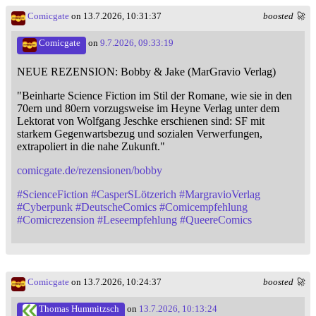
Comicgate
on 13.7.2026, 10:31:37
boosted 🚀
Comicgate
on
9.7.2026, 09:33:19
NEUE REZENSION: Bobby & Jake (MarGravio Verlag)
"Beinharte Science Fiction im Stil der Romane, wie sie in den
70ern und 80ern vorzugsweise im Heyne Verlag unter dem
Lektorat von Wolfgang Jeschke erschienen sind: SF mit
starkem Gegenwartsbezug und sozialen Verwerfungen,
extrapoliert in die nahe Zukunft."
comicgate.de/rezensionen/bobby
#
ScienceFiction
#
CasperSLötzerich
#
MargravioVerlag
#
Cyberpunk
#
DeutscheComics
#
Comicempfehlung
#
Comicrezension
#
Leseempfehlung
#
QueereComics
Comicgate
on 13.7.2026, 10:24:37
boosted 🚀
Thomas Hummitzsch
on
13.7.2026, 10:13:24