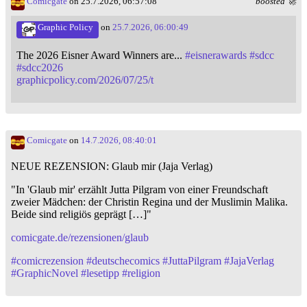
Comicgate
on 25.7.2026, 06:57:08
boosted 🚀
Graphic Policy
on
25.7.2026, 06:00:49
The 2026 Eisner Award Winners are...
#
eisnerawards
#
sdcc
#
sdcc2026
graphicpolicy.com/2026/07/25/t
Comicgate
on
14.7.2026, 08:40:01
NEUE REZENSION: Glaub mir (Jaja Verlag)
"In 'Glaub mir' erzählt Jutta Pilgram von einer Freundschaft
zweier Mädchen: der Christin Regina und der Muslimin Malika.
Beide sind religiös geprägt […]"
comicgate.de/rezensionen/glaub
#
comicrezension
#
deutschecomics
#
JuttaPilgram
#
JajaVerlag
#
GraphicNovel
#
lesetipp
#
religion