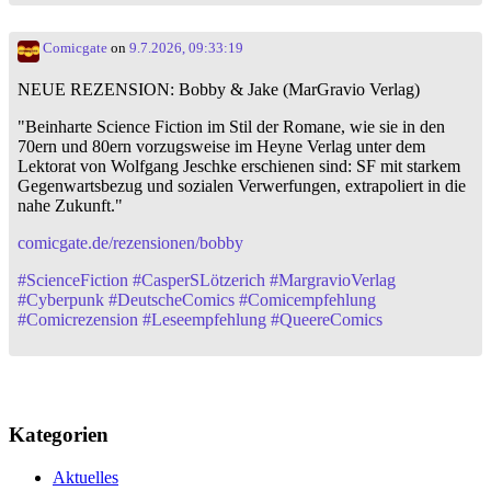
Comicgate
on
9.7.2026, 09:33:19
NEUE REZENSION: Bobby & Jake (MarGravio Verlag)
"Beinharte Science Fiction im Stil der Romane, wie sie in den
70ern und 80ern vorzugsweise im Heyne Verlag unter dem
Lektorat von Wolfgang Jeschke erschienen sind: SF mit starkem
Gegenwartsbezug und sozialen Verwerfungen, extrapoliert in die
nahe Zukunft."
comicgate.de/rezensionen/bobby
#
ScienceFiction
#
CasperSLötzerich
#
MargravioVerlag
#
Cyberpunk
#
DeutscheComics
#
Comicempfehlung
#
Comicrezension
#
Leseempfehlung
#
QueereComics
Kategorien
Aktuelles