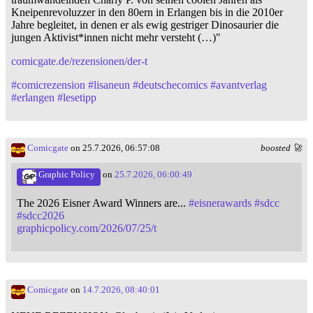
Kneipenrevoluzzer in den 80ern in Erlangen bis in die 2010er
Jahre begleitet, in denen er als ewig gestriger Dinosaurier die
jungen Aktivist*innen nicht mehr versteht (…)"
comicgate.de/rezensionen/der-t
#
comicrezension
#
lisaneun
#
deutschecomics
#
avantverlag
#
erlangen
#
lesetipp
Comicgate
on 25.7.2026, 06:57:08
boosted 🚀
Graphic Policy
on
25.7.2026, 06:00:49
The 2026 Eisner Award Winners are...
#
eisnerawards
#
sdcc
#
sdcc2026
graphicpolicy.com/2026/07/25/t
Comicgate
on
14.7.2026, 08:40:01