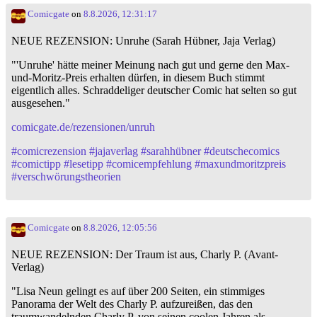
Comicgate
on
8.8.2026, 12:31:17
NEUE REZENSION: Unruhe (Sarah Hübner, Jaja Verlag)
"'Unruhe' hätte meiner Meinung nach gut und gerne den Max-
und-Moritz-Preis erhalten dürfen, in diesem Buch stimmt
eigentlich alles. Schraddeliger deutscher Comic hat selten so gut
ausgesehen."
comicgate.de/rezensionen/unruh
#
comicrezension
#
jajaverlag
#
sarahhübner
#
deutschecomics
#
comictipp
#
lesetipp
#
comicempfehlung
#
maxundmoritzpreis
#
verschwörungstheorien
Comicgate
on
8.8.2026, 12:05:56
NEUE REZENSION: Der Traum ist aus, Charly P. (Avant-
Verlag)
"Lisa Neun gelingt es auf über 200 Seiten, ein stimmiges
Panorama der Welt des Charly P. aufzureißen, das den
traumwandelnden Charly P. von seinen coolen Jahren als