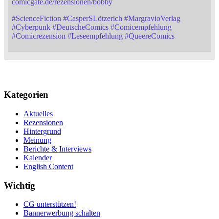
comicgate.de/rezensionen/bobby
#
ScienceFiction
#
CasperSLötzerich
#
MargravioVerlag
#
Cyberpunk
#
DeutscheComics
#
Comicempfehlung
#
Comicrezension
#
Leseempfehlung
#
QueereComics
Kategorien
Aktuelles
Rezensionen
Hintergrund
Meinung
Berichte & Interviews
Kalender
English Content
Wichtig
CG unterstützen!
Bannerwerbung schalten