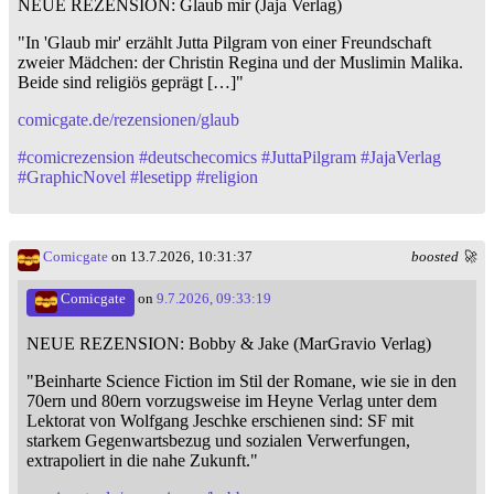
NEUE REZENSION: Glaub mir (Jaja Verlag)
"In 'Glaub mir' erzählt Jutta Pilgram von einer Freundschaft
zweier Mädchen: der Christin Regina und der Muslimin Malika.
Beide sind religiös geprägt […]"
comicgate.de/rezensionen/glaub
#
comicrezension
#
deutschecomics
#
JuttaPilgram
#
JajaVerlag
#
GraphicNovel
#
lesetipp
#
religion
Comicgate
on 13.7.2026, 10:31:37
boosted 🚀
Comicgate
on
9.7.2026, 09:33:19
NEUE REZENSION: Bobby & Jake (MarGravio Verlag)
"Beinharte Science Fiction im Stil der Romane, wie sie in den
70ern und 80ern vorzugsweise im Heyne Verlag unter dem
Lektorat von Wolfgang Jeschke erschienen sind: SF mit
starkem Gegenwartsbezug und sozialen Verwerfungen,
extrapoliert in die nahe Zukunft."