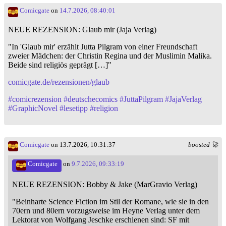
Comicgate
on
14.7.2026, 08:40:01
NEUE REZENSION: Glaub mir (Jaja Verlag)
"In 'Glaub mir' erzählt Jutta Pilgram von einer Freundschaft
zweier Mädchen: der Christin Regina und der Muslimin Malika.
Beide sind religiös geprägt […]"
comicgate.de/rezensionen/glaub
#
comicrezension
#
deutschecomics
#
JuttaPilgram
#
JajaVerlag
#
GraphicNovel
#
lesetipp
#
religion
Comicgate
on 13.7.2026, 10:31:37
boosted 🚀
Comicgate
on
9.7.2026, 09:33:19
NEUE REZENSION: Bobby & Jake (MarGravio Verlag)
"Beinharte Science Fiction im Stil der Romane, wie sie in den
70ern und 80ern vorzugsweise im Heyne Verlag unter dem
Lektorat von Wolfgang Jeschke erschienen sind: SF mit