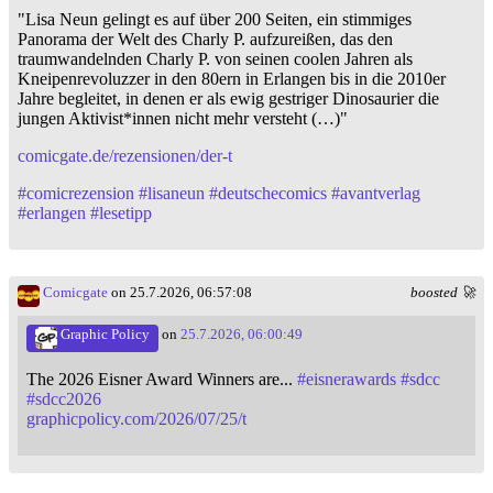
"Lisa Neun gelingt es auf über 200 Seiten, ein stimmiges
Panorama der Welt des Charly P. aufzureißen, das den
traumwandelnden Charly P. von seinen coolen Jahren als
Kneipenrevoluzzer in den 80ern in Erlangen bis in die 2010er
Jahre begleitet, in denen er als ewig gestriger Dinosaurier die
jungen Aktivist*innen nicht mehr versteht (…)"
comicgate.de/rezensionen/der-t
#
comicrezension
#
lisaneun
#
deutschecomics
#
avantverlag
#
erlangen
#
lesetipp
Comicgate
on 25.7.2026, 06:57:08
boosted 🚀
Graphic Policy
on
25.7.2026, 06:00:49
The 2026 Eisner Award Winners are...
#
eisnerawards
#
sdcc
#
sdcc2026
graphicpolicy.com/2026/07/25/t