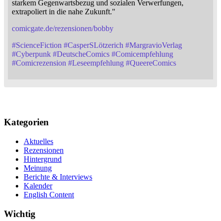
starkem Gegenwartsbezug und sozialen Verwerfungen,
extrapoliert in die nahe Zukunft."
comicgate.de/rezensionen/bobby
#
ScienceFiction
#
CasperSLötzerich
#
MargravioVerlag
#
Cyberpunk
#
DeutscheComics
#
Comicempfehlung
#
Comicrezension
#
Leseempfehlung
#
QueereComics
Kategorien
Aktuelles
Rezensionen
Hintergrund
Meinung
Berichte & Interviews
Kalender
English Content
Wichtig