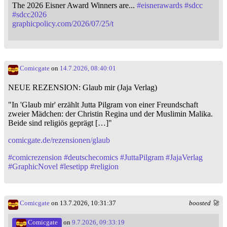
The 2026 Eisner Award Winners are...
#
eisnerawards
#
sdcc
#
sdcc2026
graphicpolicy.com/2026/07/25/t
Comicgate
on
14.7.2026, 08:40:01
NEUE REZENSION: Glaub mir (Jaja Verlag)
"In 'Glaub mir' erzählt Jutta Pilgram von einer Freundschaft
zweier Mädchen: der Christin Regina und der Muslimin Malika.
Beide sind religiös geprägt […]"
comicgate.de/rezensionen/glaub
#
comicrezension
#
deutschecomics
#
JuttaPilgram
#
JajaVerlag
#
GraphicNovel
#
lesetipp
#
religion
Comicgate
on 13.7.2026, 10:31:37
boosted 🚀
Comicgate
on
9.7.2026, 09:33:19