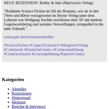
NEUE REZENSION: Bobby & Jake (MarGravio Verlag)
"Beinharte Science Fiction im Stil der Romane, wie sie in den
70ern und 80ern vorzugsweise im Heyne Verlag unter dem
Lektorat von Wolfgang Jeschke erschienen sind: SF mit starkem
Gegenwartsbezug und sozialen Verwerfungen, extrapoliert in die
nahe Zukunft."
comicgate.de/rezensionen/bobby
#
ScienceFiction
#
CasperSLötzerich
#
MargravioVerlag
#
Cyberpunk
#
DeutscheComics
#
Comicempfehlung
#
Comicrezension
#
Leseempfehlung
#
QueereComics
Kategorien
Aktuelles
Rezensionen
Hintergrund
Meinung
Berichte & Interviews