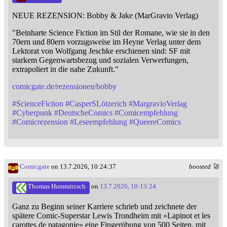
NEUE REZENSION: Bobby & Jake (MarGravio Verlag)
"Beinharte Science Fiction im Stil der Romane, wie sie in den
70ern und 80ern vorzugsweise im Heyne Verlag unter dem
Lektorat von Wolfgang Jeschke erschienen sind: SF mit
starkem Gegenwartsbezug und sozialen Verwerfungen,
extrapoliert in die nahe Zukunft."
comicgate.de/rezensionen/bobby
#
ScienceFiction
#
CasperSLötzerich
#
MargravioVerlag
#
Cyberpunk
#
DeutscheComics
#
Comicempfehlung
#
Comicrezension
#
Leseempfehlung
#
QueereComics
Comicgate
on 13.7.2026, 10:24:37
boosted 🚀
Thomas Hummitzsch
on
13.7.2026, 10:13:24
Ganz zu Beginn seiner Karriere schrieb und zeichnete der
spätere Comic-Superstar Lewis Trondheim mit »Lapinot et les
carottes de patagonie« eine Fingerübung von 500 Seiten, mit