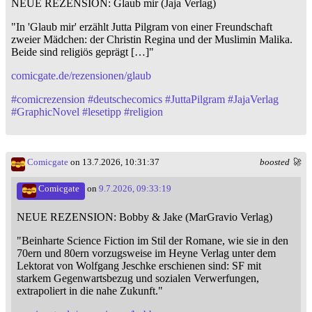
NEUE REZENSION: Glaub mir (Jaja Verlag)
"In 'Glaub mir' erzählt Jutta Pilgram von einer Freundschaft
zweier Mädchen: der Christin Regina und der Muslimin Malika.
Beide sind religiös geprägt […]"
comicgate.de/rezensionen/glaub
#
comicrezension
#
deutschecomics
#
JuttaPilgram
#
JajaVerlag
#
GraphicNovel
#
lesetipp
#
religion
Comicgate
on 13.7.2026, 10:31:37
boosted 🚀
Comicgate
on
9.7.2026, 09:33:19
NEUE REZENSION: Bobby & Jake (MarGravio Verlag)
"Beinharte Science Fiction im Stil der Romane, wie sie in den
70ern und 80ern vorzugsweise im Heyne Verlag unter dem
Lektorat von Wolfgang Jeschke erschienen sind: SF mit
starkem Gegenwartsbezug und sozialen Verwerfungen,
extrapoliert in die nahe Zukunft."