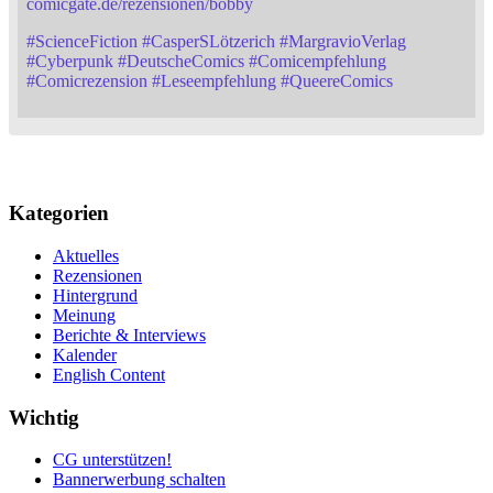
comicgate.de/rezensionen/bobby
#
ScienceFiction
#
CasperSLötzerich
#
MargravioVerlag
#
Cyberpunk
#
DeutscheComics
#
Comicempfehlung
#
Comicrezension
#
Leseempfehlung
#
QueereComics
Kategorien
Aktuelles
Rezensionen
Hintergrund
Meinung
Berichte & Interviews
Kalender
English Content
Wichtig
CG unterstützen!
Bannerwerbung schalten