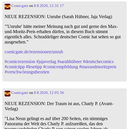
Comicgate
on
8.8.2026, 12:31:17
NEUE REZENSION: Unruhe (Sarah Hübner, Jaja Verlag)
"'Unruhe' hätte meiner Meinung nach gut und gerne den Max-
und-Moritz-Preis erhalten dürfen, in diesem Buch stimmt
eigentlich alles. Schraddeliger deutscher Comic hat selten so gut
ausgesehen."
comicgate.de/rezensionen/unruh
#
comicrezension
#
jajaverlag
#
sarahhübner
#
deutschecomics
#
comictipp
#
lesetipp
#
comicempfehlung
#
maxundmoritzpreis
#
verschwörungstheorien
Comicgate
on
8.8.2026, 12:05:56
NEUE REZENSION: Der Traum ist aus, Charly P. (Avant-
Verlag)
"Lisa Neun gelingt es auf über 200 Seiten, ein stimmiges
Panorama der Welt des Charly P. aufzureißen, das den
traumwandelnden Charly P. von seinen coolen Jahren als