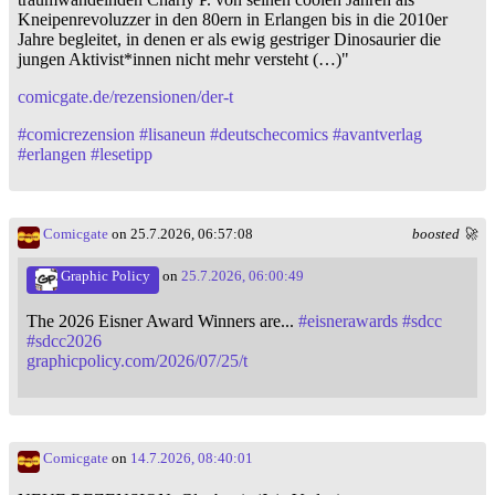
Kneipenrevoluzzer in den 80ern in Erlangen bis in die 2010er
Jahre begleitet, in denen er als ewig gestriger Dinosaurier die
jungen Aktivist*innen nicht mehr versteht (…)"
comicgate.de/rezensionen/der-t
#
comicrezension
#
lisaneun
#
deutschecomics
#
avantverlag
#
erlangen
#
lesetipp
Comicgate
on 25.7.2026, 06:57:08
boosted 🚀
Graphic Policy
on
25.7.2026, 06:00:49
The 2026 Eisner Award Winners are...
#
eisnerawards
#
sdcc
#
sdcc2026
graphicpolicy.com/2026/07/25/t
Comicgate
on
14.7.2026, 08:40:01