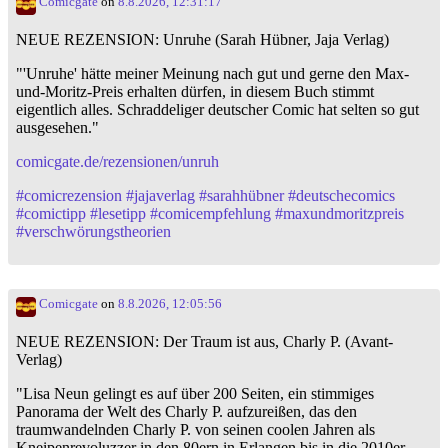
Comicgate
on
8.8.2026, 12:31:17
NEUE REZENSION: Unruhe (Sarah Hübner, Jaja Verlag)
"'Unruhe' hätte meiner Meinung nach gut und gerne den Max-
und-Moritz-Preis erhalten dürfen, in diesem Buch stimmt
eigentlich alles. Schraddeliger deutscher Comic hat selten so gut
ausgesehen."
comicgate.de/rezensionen/unruh
#
comicrezension
#
jajaverlag
#
sarahhübner
#
deutschecomics
#
comictipp
#
lesetipp
#
comicempfehlung
#
maxundmoritzpreis
#
verschwörungstheorien
Comicgate
on
8.8.2026, 12:05:56
NEUE REZENSION: Der Traum ist aus, Charly P. (Avant-
Verlag)
"Lisa Neun gelingt es auf über 200 Seiten, ein stimmiges
Panorama der Welt des Charly P. aufzureißen, das den
traumwandelnden Charly P. von seinen coolen Jahren als
Kneipenrevoluzzer in den 80ern in Erlangen bis in die 2010er