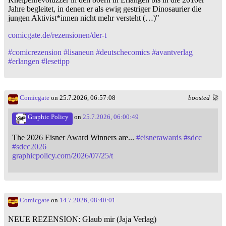
Jahre begleitet, in denen er als ewig gestriger Dinosaurier die
jungen Aktivist*innen nicht mehr versteht (…)"
comicgate.de/rezensionen/der-t
#
comicrezension
#
lisaneun
#
deutschecomics
#
avantverlag
#
erlangen
#
lesetipp
Comicgate
on 25.7.2026, 06:57:08
boosted 🚀
Graphic Policy
on
25.7.2026, 06:00:49
The 2026 Eisner Award Winners are...
#
eisnerawards
#
sdcc
#
sdcc2026
graphicpolicy.com/2026/07/25/t
Comicgate
on
14.7.2026, 08:40:01
NEUE REZENSION: Glaub mir (Jaja Verlag)