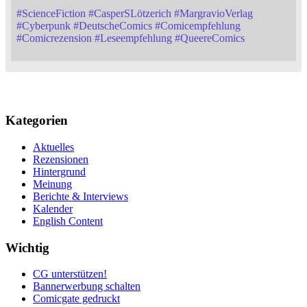
#
ScienceFiction
#
CasperSLötzerich
#
MargravioVerlag
#
Cyberpunk
#
DeutscheComics
#
Comicempfehlung
#
Comicrezension
#
Leseempfehlung
#
QueereComics
Kategorien
Aktuelles
Rezensionen
Hintergrund
Meinung
Berichte & Interviews
Kalender
English Content
Wichtig
CG unterstützen!
Bannerwerbung schalten
Comicgate gedruckt