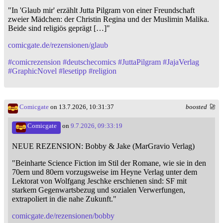
"In 'Glaub mir' erzählt Jutta Pilgram von einer Freundschaft
zweier Mädchen: der Christin Regina und der Muslimin Malika.
Beide sind religiös geprägt […]"
comicgate.de/rezensionen/glaub
#
comicrezension
#
deutschecomics
#
JuttaPilgram
#
JajaVerlag
#
GraphicNovel
#
lesetipp
#
religion
Comicgate
on 13.7.2026, 10:31:37
boosted 🚀
Comicgate
on
9.7.2026, 09:33:19
NEUE REZENSION: Bobby & Jake (MarGravio Verlag)
"Beinharte Science Fiction im Stil der Romane, wie sie in den
70ern und 80ern vorzugsweise im Heyne Verlag unter dem
Lektorat von Wolfgang Jeschke erschienen sind: SF mit
starkem Gegenwartsbezug und sozialen Verwerfungen,
extrapoliert in die nahe Zukunft."
comicgate.de/rezensionen/bobby