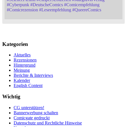
#
Cyberpunk
#
DeutscheComics
#
Comicempfehlung
#
Comicrezension
#
Leseempfehlung
#
QueereComics
Kategorien
Aktuelles
Rezensionen
Hintergrund
Meinung
Berichte & Interviews
Kalender
English Content
Wichtig
CG unterstützen!
Bannerwerbung schalten
Comicgate gedruckt
Datenschutz und Rechtliche Hinweise