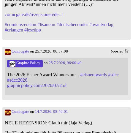
jungen Aktivist*innen nicht mehr versteht (…)"
comicgate.de/rezensionen/der-t
#
comicrezension
#
lisaneun
#
deutschecomics
#
avantverlag
#
erlangen
#
lesetipp
Comicgate
on 25.7.2026, 06:57:08
boosted 🚀
Graphic Policy
on
25.7.2026, 06:00:49
The 2026 Eisner Award Winners are...
#
eisnerawards
#
sdcc
#
sdcc2026
graphicpolicy.com/2026/07/25/t
Comicgate
on
14.7.2026, 08:40:01
NEUE REZENSION: Glaub mir (Jaja Verlag)
"In 'Glaub mir' erzählt Jutta Pilgram von einer Freundschaft