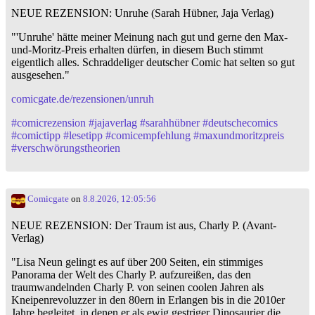
NEUE REZENSION: Unruhe (Sarah Hübner, Jaja Verlag)
"'Unruhe' hätte meiner Meinung nach gut und gerne den Max-
und-Moritz-Preis erhalten dürfen, in diesem Buch stimmt
eigentlich alles. Schraddeliger deutscher Comic hat selten so gut
ausgesehen."
comicgate.de/rezensionen/unruh
#
comicrezension
#
jajaverlag
#
sarahhübner
#
deutschecomics
#
comictipp
#
lesetipp
#
comicempfehlung
#
maxundmoritzpreis
#
verschwörungstheorien
Comicgate
on
8.8.2026, 12:05:56
NEUE REZENSION: Der Traum ist aus, Charly P. (Avant-
Verlag)
"Lisa Neun gelingt es auf über 200 Seiten, ein stimmiges
Panorama der Welt des Charly P. aufzureißen, das den
traumwandelnden Charly P. von seinen coolen Jahren als
Kneipenrevoluzzer in den 80ern in Erlangen bis in die 2010er
Jahre begleitet, in denen er als ewig gestriger Dinosaurier die