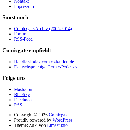
Kontakt
Impressum
Sonst noch
Comicgate-Archiv (2005-2014)
Forum
RSS-Feed
Comicgate empfiehlt
Händler-Index comics-kaufen.de
Deutschsprachige Comic-Podcasts
Folge uns
Mastodon
BlueSky
Facebook
RSS
Copyright © 2026
Comicgate.
Proudly powered by
WordPress.
Theme: Zuki von
Elmastudio
.