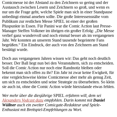
Comicmesse ist der Abstand zu den Zeichnern so gering und der
Austausch zwischen Lesern und Zeichnern so groß, und wenn es
nur um die Frage geht, welche Spiele man sich in einer Standpause
unbedingt einmal ansehen sollte. Die große Interessensnähe vom
Publikum zur restlichen Messe SPIEL ist einer der großen
Pluspunkte in Essen. Für Panini war die Comic Action laut Presse-
Manager Steffen Volkmer im übrigen ein großer Erfolg: „Die Messe
verlief ganz wundervoll und noch einmal besser als im vergangenen
Jahr. Wir konnten an unserem Stand tausende begeisterte Fans
begrüßen.“ Ein Eindruck, der auch von den Zeichnern am Stand
bestätigt wurde.
Doch aus vergangenen Jahren wissen wir: Das geht noch deutlich
besser. Der Ball liegt nun bei den Veranstaltern, sich zu entscheiden.
Soll die Comic Action nur noch eine Randnotiz bleiben oder
bekennt man sich offen zu ihr? Ein Jahr ist zwar keine Ewigkeit, für
eine vergleichsweise kleine Comicmesse aber mehr als genug Zeit,
um sich zu entscheiden und seine Strategie zu überarbeiten. So klein
sie auch ist, ohne die Comic Action würde hierzulande etwas fehlen.
Wer mehr über die diesjährige
SPIEL
erfahren will, dem sei
Alexanders Vodcast dazu
empfohlen. Darin kommt mit
Daniel
Wüllner
auch ein zweiter Comicgate-Redakteur und Spiele-
Enthusiast mit Brettspiel-Empfehlungen zu Wort.