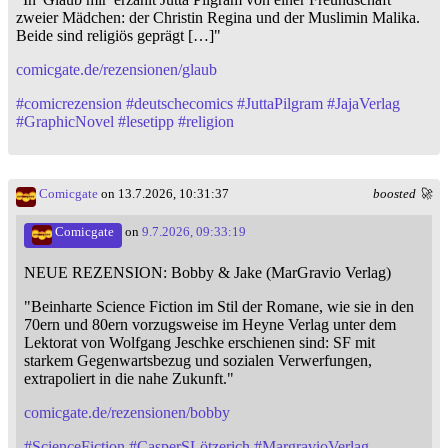
zweier Mädchen: der Christin Regina und der Muslimin Malika.
Beide sind religiös geprägt […]"
comicgate.de/rezensionen/glaub
#
comicrezension
#
deutschecomics
#
JuttaPilgram
#
JajaVerlag
#
GraphicNovel
#
lesetipp
#
religion
Comicgate
on 13.7.2026, 10:31:37
boosted 🚀
Comicgate
on
9.7.2026, 09:33:19
NEUE REZENSION: Bobby & Jake (MarGravio Verlag)
"Beinharte Science Fiction im Stil der Romane, wie sie in den
70ern und 80ern vorzugsweise im Heyne Verlag unter dem
Lektorat von Wolfgang Jeschke erschienen sind: SF mit
starkem Gegenwartsbezug und sozialen Verwerfungen,
extrapoliert in die nahe Zukunft."
comicgate.de/rezensionen/bobby
#
ScienceFiction
#
CasperSLötzerich
#
MargravioVerlag