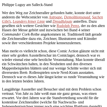
Philippe Luguy am Salleck-Stand
Wer den Weg zur Zeichnerallee gefunden hatte, konnte dort unter
anderem die Webcomicler von
Astroape
,
Demolitionsquad
,
Sachen
Gibt’s
,
Leanders feiner Linie
und
Dreadfulgate
antreffen. Dazu
gesellten sich weitere Gesichter wie
Rudolph Perez
, der zu den alten
Hasen der Messe gehört und inzwischen bei Band 4 seiner
Commander Cork
-Reihe angekommen ist. Traditionell lädt gerade
die Zeichnerallee dazu ein, Zeichner, Illustratoren und Künstler
sowie ihre verschiedensten Projekte kennenzulernen.
Man merkt es vielleicht schon, diese Comic Action glänzte nicht mit
einer sehr großen Ausstellerschar im Comiclager, dennoch war es
wieder einmal eine sehr herzliche Veranstaltung. Man konnte überall
ein Schwätzchen halten, in den Neuheiten und den diversen
Mappenbeispielen blättern und nur wenige Schritte weiter sich mit
diversesten Brett- Rollenspielen sowie Nerd-Kram ausstatten.
Dennoch war es dieses Jahr längst keine so runde Veranstaltung wie
in den letzten beiden Jahren.
Langjährige Aussteller und Besucher sind mit dem Problem schon
vertraut. Von Jahr zu Jahr weiß man nie ganz genau, was einen
erwartet. Vor drei Jahren war die Standverteilung sowohl für die
kostenlose Zeichnerallee (welche für Nachwuchs- und
Independentzeichner immer noch eine wichtige Plattform darstellt)