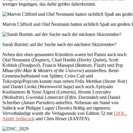
weniger begnügen, das dafür größer daherkommt.
Marvin Clifford und Olaf Neumann hatten sichtlich Spaß am großen
Sarah Burrini; auf der Suche nach der nächsten Skizzenidee?
Neben den oben genannten Künstlern waren bei Panini auch noch
Olaf Neumann (
Dogtari
), Chad Hardin (
Harley Quinn
), Scott
Koblish (
Deadpool
), Francis Manapul (
Batman
,
Flash
) und Pop
Mhan (
He-Man & Masters of the Universe
) anzutreffen. Beim
Gemeinschaftsstand von Splitter, Cross Cult und
Tokyopop/Popcom konnte man neben Felix Mertikat (
Steam Noir
)
und Daniel Lieske (
Wormworld Saga
) auch noch Apriyado
Kusbiantoro & Sytse Algera (
Lemuria
), Jérome Lereculey
(
Wollodrin
), Gwendal Lemercier (
Elfen
,
Durandal
) und Daniel
Schreiber (
Annas Paradies
) antreffen. Nebenan am Stand von
Salleck war Philippe Luguy (
Tassilo
) fleißig am signieren.
Vervollständigt wurde die Verlagsrunde von Edition 52 mit
Ulf K.
,
André Sedlaczek
und Chris Heuer (
XANTEN
).