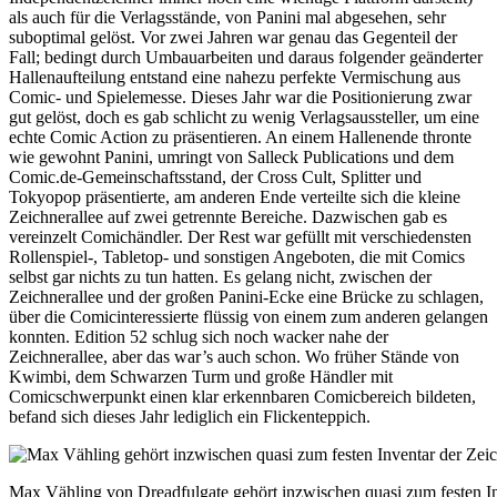
als auch für die Verlagsstände, von Panini mal abgesehen, sehr
suboptimal gelöst. Vor zwei Jahren war genau das Gegenteil der
Fall; bedingt durch Umbauarbeiten und daraus folgender geänderter
Hallenaufteilung entstand eine nahezu perfekte Vermischung aus
Comic- und Spielemesse. Dieses Jahr war die Positionierung zwar
gut gelöst, doch es gab schlicht zu wenig Verlagsaussteller, um eine
echte Comic Action zu präsentieren. An einem Hallenende thronte
wie gewohnt Panini, umringt von Salleck Publications und dem
Comic.de-Gemeinschaftsstand, der Cross Cult, Splitter und
Tokyopop präsentierte, am anderen Ende verteilte sich die kleine
Zeichnerallee auf zwei getrennte Bereiche. Dazwischen gab es
vereinzelt Comichändler. Der Rest war gefüllt mit verschiedensten
Rollenspiel-, Tabletop- und sonstigen Angeboten, die mit Comics
selbst gar nichts zu tun hatten. Es gelang nicht, zwischen der
Zeichnerallee und der großen Panini-Ecke eine Brücke zu schlagen,
über die Comicinteressierte flüssig von einem zum anderen gelangen
konnten. Edition 52 schlug sich noch wacker nahe der
Zeichnerallee, aber das war’s auch schon. Wo früher Stände von
Kwimbi, dem Schwarzen Turm und große Händler mit
Comicschwerpunkt einen klar erkennbaren Comicbereich bildeten,
befand sich dieses Jahr lediglich ein Flickenteppich.
Max Vähling von Dreadfulgate gehört inzwischen quasi zum festen In