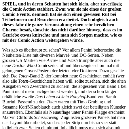
SPIEL, und in deren Schatten hat sich klein, aber zuverlässig
die Comic Action etabliert. Zwar war sie nie eines der großen
Comic-Events, dennoch hat sie sich einen gewissen Ruf bei
Teilnehmern und Besuchern erarbeitet. Doch obgleich auch
dieses Jahr die ganze Veranstaltung einen sehr herzlichen
Charme besaß, täuschte das nicht darüber hinweg, dass es im
Getriebe etwas knirschte und man sich Sorgen machte, wie es
mit der Comic Action weitergehen würde.
Was gab es überhaupt zu sehen? Vor allem Panini beherrschte die
Neuheiten-Liste mit diversen Marvel- und DC-Serien. Neben
großen US-Marken wie
Arrow
und
Flash
trumpfte aber auch die
neue
Doctor Who
-Comicserie auf und überzeugte schon mal mit
gelungenen Cover-Postern der letzten vier Doktoren. Dazu gesellte
sich
Die
Toten
-Band 2, der komplett neue Geschichten enthält (wer
also alle
Toten
-Geschichten haben will, sollte zusehen, sich die alten
Ausgaben von Zwerchfell zu sichern, die abgesehen von Band 1 bei
Panini nicht mehr nachgedruckt werden), und der schon länger
erhältliche zweite
Das Leben ist kein
Ponyhof
-Band von Sarah
Burrini. Passend zu den
Toten
waren mit Timo Grubing und
Susanne Korff-Knoblauch auch gleich zwei der beteiligten Künstler
anzutreffen. Ebenfalls als Neuauflage unter Panini-Flagge erscheint
Marvin Cliffords
Schisslaweng
. Zugunsten größerer Panels hat man
das Layout überarbeitet, so dass jeder Strip nun bis zu vier statt
lediglich zwei Seiten einnimmt. Inhaltlich muss man sich also mit