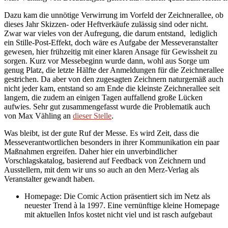
Dazu kam die unnötige Verwirrung im Vorfeld der Zeichnerallee, ob
dieses Jahr Skizzen- oder Heftverkäufe zulässig sind oder nicht.
Zwar war vieles von der Aufregung, die darum entstand, lediglich
ein Stille-Post-Effekt, doch wäre es Aufgabe der Messeveranstalter
gewesen, hier frühzeitig mit einer klaren Ansage für Gewissheit zu
sorgen. Kurz vor Messebeginn wurde dann, wohl aus Sorge um
genug Platz, die letzte Hälfte der Anmeldungen für die Zeichnerallee
gestrichen. Da aber von den zugesagten Zeichnern naturgemäß auch
nicht jeder kam, entstand so am Ende die kleinste Zeichnerallee seit
langem, die zudem an einigen Tagen auffallend große Lücken
aufwies. Sehr gut zusammengefasst wurde die Problematik auch
von Max Vähling an
dieser Stelle
.
Was bleibt, ist der gute Ruf der Messe. Es wird Zeit, dass die
Messeverantwortlichen besonders in ihrer Kommunikation ein paar
Maßnahmen ergreifen. Daher hier ein unverbindlicher
Vorschlagskatalog, basierend auf Feedback von Zeichnern und
Ausstellern, mit dem wir uns so auch an den Merz-Verlag als
Veranstalter gewandt haben.
Homepage: Die Comic Action präsentiert sich im Netz als
neuester Trend à la 1997. Eine vernünftige kleine Homepage
mit aktuellen Infos kostet nicht viel und ist rasch aufgebaut