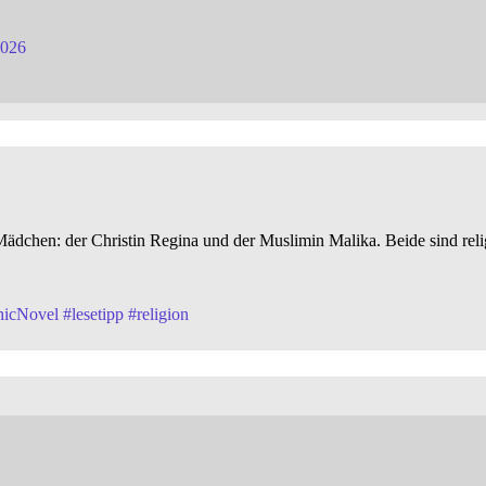
2026
 Mädchen: der Christin Regina und der Muslimin Malika. Beide sind rel
hicNovel
#
lesetipp
#
religion