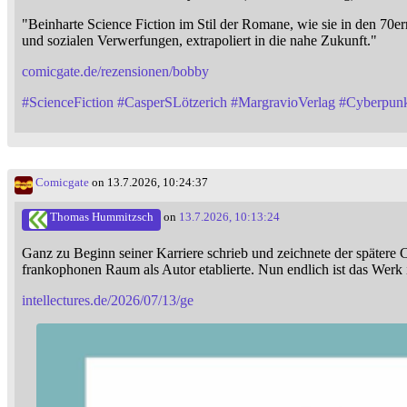
"Beinharte Science Fiction im Stil der Romane, wie sie in den 7
und sozialen Verwerfungen, extrapoliert in die nahe Zukunft."
comicgate.de/rezensionen/bobby
#
ScienceFiction
#
CasperSLötzerich
#
MargravioVerlag
#
Cyberpun
Comicgate
on 13.7.2026, 10:24:37
Thomas Hummitzsch
on
13.7.2026, 10:13:24
Ganz zu Beginn seiner Karriere schrieb und zeichnete der spätere 
frankophonen Raum als Autor etablierte. Nun endlich ist das Werk
intellectures.de/2026/07/13/ge