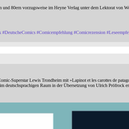
0ern und 80ern vorzugsweise im Heyne Verlag unter dem Lektorat von 
k
#
DeutscheComics
#
Comicempfehlung
#
Comicrezension
#
Leseempfe
Comic-Superstar Lewis Trondheim mit »Lapinot et les carottes de patag
 im deutschsprachigen Raum in der Übersetzung von Ulrich Pröfrock er