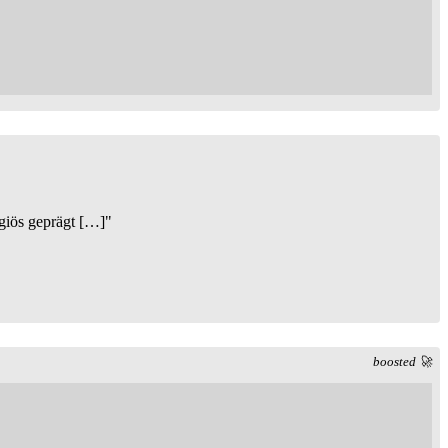
igiös geprägt […]"
boosted 🚀