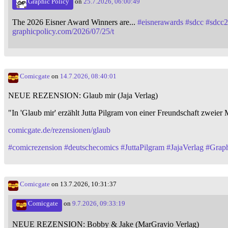
Graphic Policy
on
25.7.2026, 06:00:49
The 2026 Eisner Award Winners are...
#
eisnerawards
#
sdcc
#
sdcc
graphicpolicy.com/2026/07/25/t
Comicgate
on
14.7.2026, 08:40:01
NEUE REZENSION: Glaub mir (Jaja Verlag)
"In 'Glaub mir' erzählt Jutta Pilgram von einer Freundschaft zweier
comicgate.de/rezensionen/glaub
#
comicrezension
#
deutschecomics
#
JuttaPilgram
#
JajaVerlag
#
Grap
Comicgate
on 13.7.2026, 10:31:37
Comicgate
on
9.7.2026, 09:33:19
NEUE REZENSION: Bobby & Jake (MarGravio Verlag)