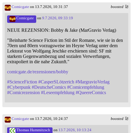
Comicgate
on 13.7.2026, 10:31:37
boosted 🚀
Comicgate
on
9.7.2026, 09:33:19
NEUE REZENSION: Bobby & Jake (MarGravio Verlag)
"Beinharte Science Fiction im Stil der Romane, wie sie in den
70ern und 80ern vorzugsweise im Heyne Verlag unter dem
Lektorat von Wolfgang Jeschke erschienen sind: SF mit
starkem Gegenwartsbezug und sozialen Verwerfungen,
extrapoliert in die nahe Zukunft."
comicgate.de/rezensionen/bobby
#
ScienceFiction
#
CasperSLötzerich
#
MargravioVerlag
#
Cyberpunk
#
DeutscheComics
#
Comicempfehlung
#
Comicrezension
#
Leseempfehlung
#
QueereComics
Comicgate
on 13.7.2026, 10:24:37
boosted 🚀
Thomas Hummitzsch
on
13.7.2026, 10:13:24