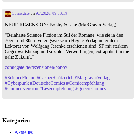
Comicgate
on
9.7.2026, 09:33:19
NEUE REZENSION: Bobby & Jake (MarGravio Verlag)
"Beinharte Science Fiction im Stil der Romane, wie sie in den
70ern und 80ern vorzugsweise im Heyne Verlag unter dem
Lektorat von Wolfgang Jeschke erschienen sind: SF mit starkem
Gegenwartsbezug und sozialen Verwerfungen, extrapoliert in die
nahe Zukunft."
comicgate.de/rezensionen/bobby
#
ScienceFiction
#
CasperSLötzerich
#
MargravioVerlag
#
Cyberpunk
#
DeutscheComics
#
Comicempfehlung
#
Comicrezension
#
Leseempfehlung
#
QueereComics
Kategorien
Aktuelles