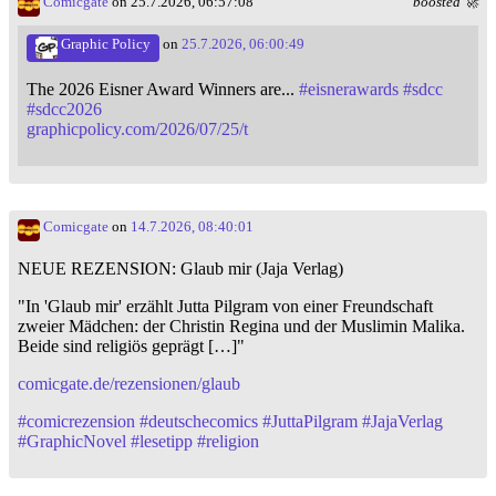
Comicgate
on 25.7.2026, 06:57:08
boosted 🚀
Graphic Policy
on
25.7.2026, 06:00:49
The 2026 Eisner Award Winners are...
#
eisnerawards
#
sdcc
#
sdcc2026
graphicpolicy.com/2026/07/25/t
Comicgate
on
14.7.2026, 08:40:01
NEUE REZENSION: Glaub mir (Jaja Verlag)
"In 'Glaub mir' erzählt Jutta Pilgram von einer Freundschaft
zweier Mädchen: der Christin Regina und der Muslimin Malika.
Beide sind religiös geprägt […]"
comicgate.de/rezensionen/glaub
#
comicrezension
#
deutschecomics
#
JuttaPilgram
#
JajaVerlag
#
GraphicNovel
#
lesetipp
#
religion