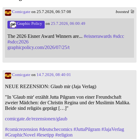
Comicgate
on 25.7.2026, 06:57:08
boosted 🚀
Graphic Policy
on
25.7.2026, 06:00:49
The 2026 Eisner Award Winners are...
#
eisnerawards
#
sdcc
#
sdcc2026
graphicpolicy.com/2026/07/25/t
Comicgate
on
14.7.2026, 08:40:01
NEUE REZENSION: Glaub mir (Jaja Verlag)
"In 'Glaub mir' erzählt Jutta Pilgram von einer Freundschaft
zweier Mädchen: der Christin Regina und der Muslimin Malika.
Beide sind religiös geprägt […]"
comicgate.de/rezensionen/glaub
#
comicrezension
#
deutschecomics
#
JuttaPilgram
#
JajaVerlag
#
GraphicNovel
#
lesetipp
#
religion