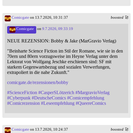
Comicgate
on 13.7.2026, 10:31:37
boosted 🚀
Comicgate
on
9.7.2026, 09:33:19
NEUE REZENSION: Bobby & Jake (MarGravio Verlag)
"Beinharte Science Fiction im Stil der Romane, wie sie in den
70ern und 80ern vorzugsweise im Heyne Verlag unter dem
Lektorat von Wolfgang Jeschke erschienen sind: SF mit
starkem Gegenwartsbezug und sozialen Verwerfungen,
extrapoliert in die nahe Zukunft."
comicgate.de/rezensionen/bobby
#
ScienceFiction
#
CasperSLötzerich
#
MargravioVerlag
#
Cyberpunk
#
DeutscheComics
#
Comicempfehlung
#
Comicrezension
#
Leseempfehlung
#
QueereComics
Comicgate
on 13.7.2026, 10:24:37
boosted 🚀