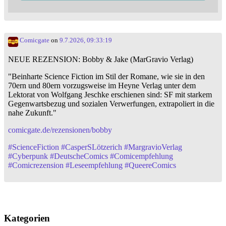
Comicgate
on
9.7.2026, 09:33:19
NEUE REZENSION: Bobby & Jake (MarGravio Verlag)
"Beinharte Science Fiction im Stil der Romane, wie sie in den
70ern und 80ern vorzugsweise im Heyne Verlag unter dem
Lektorat von Wolfgang Jeschke erschienen sind: SF mit starkem
Gegenwartsbezug und sozialen Verwerfungen, extrapoliert in die
nahe Zukunft."
comicgate.de/rezensionen/bobby
#
ScienceFiction
#
CasperSLötzerich
#
MargravioVerlag
#
Cyberpunk
#
DeutscheComics
#
Comicempfehlung
#
Comicrezension
#
Leseempfehlung
#
QueereComics
Kategorien