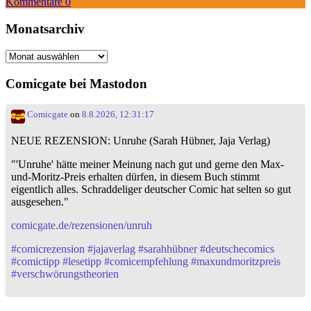
Kommentare 0
Monatsarchiv
Monatsarchiv
Comicgate bei Mastodon
Comicgate
on
8.8.2026, 12:31:17
NEUE REZENSION: Unruhe (Sarah Hübner, Jaja Verlag)
"'Unruhe' hätte meiner Meinung nach gut und gerne den Max-
und-Moritz-Preis erhalten dürfen, in diesem Buch stimmt
eigentlich alles. Schraddeliger deutscher Comic hat selten so gut
ausgesehen."
comicgate.de/rezensionen/unruh
#
comicrezension
#
jajaverlag
#
sarahhübner
#
deutschecomics
#
comictipp
#
lesetipp
#
comicempfehlung
#
maxundmoritzpreis
#
verschwörungstheorien