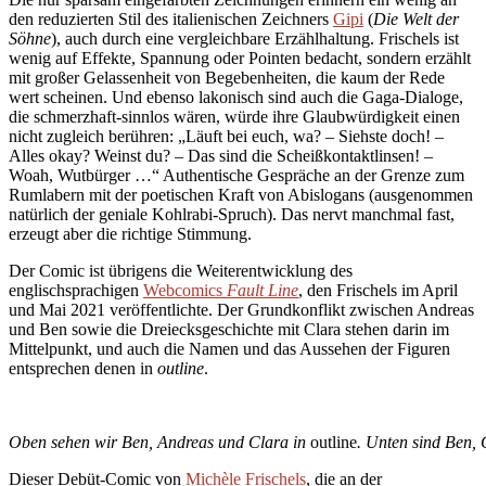
den reduzierten Stil des italienischen Zeichners
Gipi
(
Die Welt der
Söhne
), auch durch eine vergleichbare Erzählhaltung. Frischels ist
wenig auf Effekte, Spannung oder Pointen bedacht, sondern erzählt
mit großer Gelassenheit von Begebenheiten, die kaum der Rede
wert scheinen. Und ebenso lakonisch sind auch die Gaga-Dialoge,
die schmerzhaft-sinnlos wären, würde ihre Glaubwürdigkeit einen
nicht zugleich berühren: „Läuft bei euch, wa? – Siehste doch! –
Alles okay? Weinst du? – Das sind die Scheißkontaktlinsen! –
Woah, Wutbürger …“ Authentische Gespräche an der Grenze zum
Rumlabern mit der poetischen Kraft von Abislogans (ausgenommen
natürlich der geniale Kohlrabi-Spruch). Das nervt manchmal fast,
erzeugt aber die richtige Stimmung.
Der Comic ist übrigens die Weiterentwicklung des
englischsprachigen
Webcomics
Fault Line
, den Frischels im April
und Mai 2021 veröffentlichte. Der Grundkonflikt zwischen Andreas
und Ben sowie die Dreiecksgeschichte mit Clara stehen darin im
Mittelpunkt, und auch die Namen und das Aussehen der Figuren
entsprechen denen in
outline
.
Oben sehen wir Ben, Andreas und Clara in
outline
. Unten sind Ben,
Dieser Debüt-Comic von
Michèle Frischels
, die an der