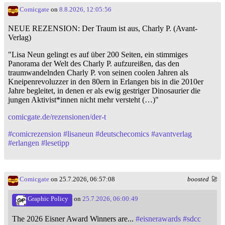
Comicgate
on
8.8.2026, 12:05:56
NEUE REZENSION: Der Traum ist aus, Charly P. (Avant-
Verlag)
"Lisa Neun gelingt es auf über 200 Seiten, ein stimmiges
Panorama der Welt des Charly P. aufzureißen, das den
traumwandelnden Charly P. von seinen coolen Jahren als
Kneipenrevoluzzer in den 80ern in Erlangen bis in die 2010er
Jahre begleitet, in denen er als ewig gestriger Dinosaurier die
jungen Aktivist*innen nicht mehr versteht (…)"
comicgate.de/rezensionen/der-t
#
comicrezension
#
lisaneun
#
deutschecomics
#
avantverlag
#
erlangen
#
lesetipp
Comicgate
on 25.7.2026, 06:57:08
boosted 🚀
Graphic Policy
on
25.7.2026, 06:00:49
The 2026 Eisner Award Winners are...
#
eisnerawards
#
sdcc