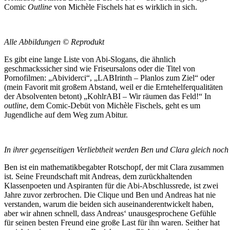
Comic
Outline
von Michèle Fischels hat es wirklich in sich.
Alle Abbildungen
© Reprodukt
Es gibt eine lange Liste von Abi-Slogans, die ähnlich
geschmackssicher sind wie Friseursalons oder die Titel von
Pornofilmen: „Abividerci“, „LABIrinth – Planlos zum Ziel“ oder
(mein Favorit mit großem Abstand, weil er die Erntehelferqualitäten
der Absolventen betont) „KohlrABI – Wir räumen das Feld!“ In
outline
, dem Comic-Debüt von Michèle Fischels, geht es um
Jugendliche auf dem Weg zum Abitur.
In ihrer gegenseitigen Verliebtheit werden Ben und Clara gleich noch 
Ben ist ein mathematikbegabter Rotschopf, der mit Clara zusammen
ist. Seine Freundschaft mit Andreas, dem zurückhaltenden
Klassenpoeten und Aspiranten für die Abi-Abschlussrede, ist zwei
Jahre zuvor zerbrochen. Die Clique und Ben und Andreas hat nie
verstanden, warum die beiden sich auseinanderentwickelt haben,
aber wir ahnen schnell, dass Andreas‘ unausgesprochene Gefühle
für seinen besten Freund eine große Last für ihn waren. Seither hat