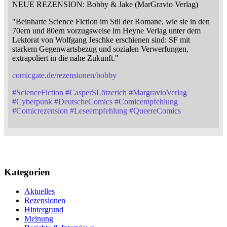
NEUE REZENSION: Bobby & Jake (MarGravio Verlag)
"Beinharte Science Fiction im Stil der Romane, wie sie in den
70ern und 80ern vorzugsweise im Heyne Verlag unter dem
Lektorat von Wolfgang Jeschke erschienen sind: SF mit
starkem Gegenwartsbezug und sozialen Verwerfungen,
extrapoliert in die nahe Zukunft."
comicgate.de/rezensionen/bobby
#
ScienceFiction
#
CasperSLötzerich
#
MargravioVerlag
#
Cyberpunk
#
DeutscheComics
#
Comicempfehlung
#
Comicrezension
#
Leseempfehlung
#
QueereComics
Kategorien
Aktuelles
Rezensionen
Hintergrund
Meinung