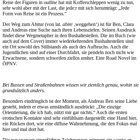
Reise der Figuren in
outline
hat mit Kofferschleppen wenig zu tun,
sehr wohl aber mit der Last, die jede:r mit sich herumträgt: „Jede
Form von Reise ist ein Prozess.“
Der Weg zum Abitur (von lat.
abire
‚weggehen‘) ist für Ben, Clara
und Andreas eine Suche nach ihren Lebenszielen. Seinen Ausdruck
findet diese Wegmetapher in den Bushaltestellen. Die im Buch (wie
auch auf dem Cover) immer wiederkehrenden Bushaltestellen sind
ein Ort sowohl des Stillstands als auch des Aufbruchs. Auch die
Jugendlichen sind auf einer Durchfahrt, sie pendeln noch nicht wie
Erwachsene, sondern schweifen ziellos umher. Eine Road Novel im
ÖPNV.
Bei Bussen und Straßenbahnen wissen wir ziemlich genau, wohin sie 
grundsätzlich anders.
Besonders eindringlich ist der Moment, als Andreas Ben seine Liebe
gesteht, indem er etwas umständlich ausdrückt: „Die einzige
Orientierung, die ich hab, nützt mir gar nichts.“ Auch die ersten
erotischen Kontakte sind sehr einfühlsam dargestellt: eine Hand hier,
ein Rücken dort, wie eine diffuse Wahrnehmung, die den Fokus mal
hier und mal dort hat.
Die nur sparsam eingefärbten Zeichnungen erinnern ein wenig an