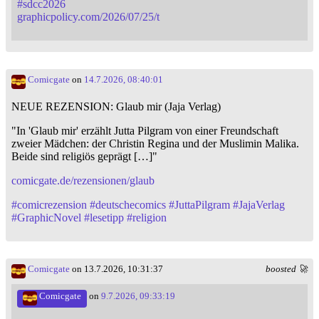
#
sdcc2026
graphicpolicy.com/2026/07/25/t
Comicgate
on
14.7.2026, 08:40:01
NEUE REZENSION: Glaub mir (Jaja Verlag)
"In 'Glaub mir' erzählt Jutta Pilgram von einer Freundschaft
zweier Mädchen: der Christin Regina und der Muslimin Malika.
Beide sind religiös geprägt […]"
comicgate.de/rezensionen/glaub
#
comicrezension
#
deutschecomics
#
JuttaPilgram
#
JajaVerlag
#
GraphicNovel
#
lesetipp
#
religion
Comicgate
on 13.7.2026, 10:31:37
boosted 🚀
Comicgate
on
9.7.2026, 09:33:19