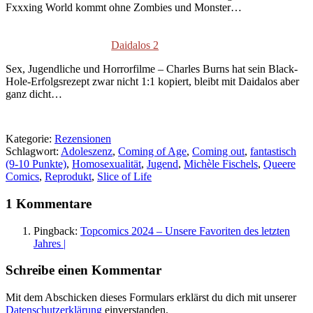
Fxxxing World kommt ohne Zombies und Monster…
Daidalos 2
Sex, Jugendliche und Horrorfilme – Charles Burns hat sein Black-
Hole-Erfolgsrezept zwar nicht 1:1 kopiert, bleibt mit Daidalos aber
ganz dicht…
Kategorie:
Rezensionen
Schlagwort:
Adoleszenz
,
Coming of Age
,
Coming out
,
fantastisch
(9-10 Punkte)
,
Homosexualität
,
Jugend
,
Michèle Fischels
,
Queere
Comics
,
Reprodukt
,
Slice of Life
1 Kommentare
Pingback:
Topcomics 2024 – Unsere Favoriten des letzten
Jahres |
Schreibe einen Kommentar
Mit dem Abschicken dieses Formulars erklärst du dich mit unserer
Datenschutzerklärung
einverstanden.