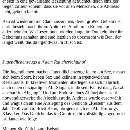
er sich in eine gewaltsame Beziehung geflüchtet, deren einziger
Segen zu sein scheint, dass sie vor allen Menschen, die Andreas
liebt, geheim bleibt.
Ben ist wiederum mit Clara zusammen, deren großen Geheimnis
darin besteht, nach ihrem Abitur ein Studium in Rotterdam
aufzunehmen. Wir Leser:innen werden lange im Dunkeln über ihr
Geheimnis gehalten und sind letztlich so überrascht wie Ben, der
längst weiß, das da irgendwas im Busch ist.
Jugendlichenzeugs auf dem Raucherschulhof
Die Jugendlichen machen Jugendlichenzeug: feiern am See, messen
sich beim Sport, haben Sex und kellnern in irgendwelchen
Restaurants. In kreativen Momenten überlegen sie sich natürlich
auch einen einzigartigen Abi-Slogan, in diesem Fall ist das „Wasabi
– scharf im Abgang“. Und am Ende so eines Abiturjahres steht
notwendigerweise die Abschlussrede. Andreas wurde auserwählt
und wagt sich an eine Auslegung des Gedichts „Reisen“ aus dem
Jahr 1950 von Gottfried Benn, übrigens auch ein Abi-Prüfungs-
Klassiker. Das Gedicht, das im Comic nicht vollständig abgedruckt
ist, lautet wie folgt:
Meinen Sie Zürich zum Beispiel