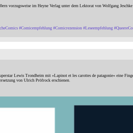
 80ern vorzugsweise im Heyne Verlag unter dem Lektorat von Wolfgang Jeschke
scheComics
#
Comicempfehlung
#
Comicrezension
#
Leseempfehlung
#
QueereCo
uperstar Lewis Trondheim mit »Lapinot et les carottes de patagonie« eine Fin
ersetzung von Ulrich Pröfrock erschienen.