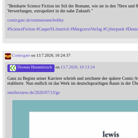
"Beinharte Science Fiction im Stil der Romane, wie sie in den 70ern und
Verwerfungen, extrapoliert in die nahe Zukunft."
comicgate.de/rezensionen/bobby
#
ScienceFiction
#
CasperSLötzerich
#
MargravioVerlag
#
Cyberpunk
#
Deut
Comicgate
on 13.7.2026, 10:24:37
Thomas Hummitzsch
on
13.7.2026, 10:13:24
Ganz zu Beginn seiner Karriere schrieb und zeichnete der spätere Comic-S
etablierte. Nun endlich ist das Werk im deutschsprachigen Raum in der Üb
intellectures.de/2026/07/13/ge