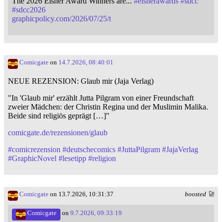
The 2026 Eisner Award Winners are...
#
eisnerawards
#
sdcc
#
sdcc2026
graphicpolicy.com/2026/07/25/t
Comicgate
on
14.7.2026, 08:40:01
NEUE REZENSION: Glaub mir (Jaja Verlag)
"In 'Glaub mir' erzählt Jutta Pilgram von einer Freundschaft
zweier Mädchen: der Christin Regina und der Muslimin Malika.
Beide sind religiös geprägt […]"
comicgate.de/rezensionen/glaub
#
comicrezension
#
deutschecomics
#
JuttaPilgram
#
JajaVerlag
#
GraphicNovel
#
lesetipp
#
religion
Comicgate
on 13.7.2026, 10:31:37
boosted 🚀
Comicgate
on
9.7.2026, 09:33:19