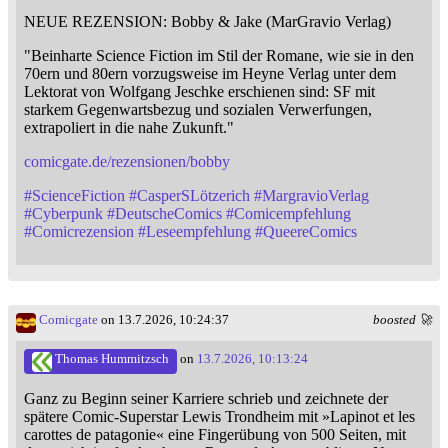
NEUE REZENSION: Bobby & Jake (MarGravio Verlag)
"Beinharte Science Fiction im Stil der Romane, wie sie in den
70ern und 80ern vorzugsweise im Heyne Verlag unter dem
Lektorat von Wolfgang Jeschke erschienen sind: SF mit
starkem Gegenwartsbezug und sozialen Verwerfungen,
extrapoliert in die nahe Zukunft."
comicgate.de/rezensionen/bobby
#
ScienceFiction
#
CasperSLötzerich
#
MargravioVerlag
#
Cyberpunk
#
DeutscheComics
#
Comicempfehlung
#
Comicrezension
#
Leseempfehlung
#
QueereComics
Comicgate
on 13.7.2026, 10:24:37
boosted 🚀
Thomas Hummitzsch
on
13.7.2026, 10:13:24
Ganz zu Beginn seiner Karriere schrieb und zeichnete der
spätere Comic-Superstar Lewis Trondheim mit »Lapinot et les
carottes de patagonie« eine Fingerübung von 500 Seiten, mit