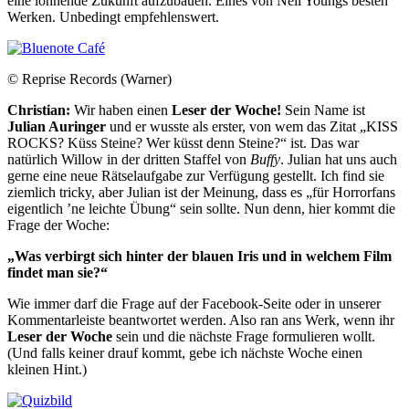
eine lohnende Zukunft aufzubauen. Eines von Neil Youngs besten
Werken. Unbedingt empfehlenswert.
© Reprise Records (Warner)
Christian:
Wir haben einen
Leser der Woche!
Sein Name ist
Julian Auringer
und er wusste als erster, von wem das Zitat „KISS
ROCKS? Küss Steine? Wer küsst denn Steine?“ ist. Das war
natürlich Willow in der dritten Staffel von
Buffy
. Julian hat uns auch
gerne eine neue Rätselaufgabe zur Verfügung gestellt. Ich find sie
ziemlich tricky, aber Julian ist der Meinung, dass es „für Horrorfans
eigentlich ’ne leichte Übung“ sein sollte. Nun denn, hier kommt die
Frage der Woche:
„Was verbirgt sich hinter der blauen Iris und in welchem Film
findet man sie?“
Wie immer darf die Frage auf der Facebook-Seite oder in unserer
Kommentarleiste beantwortet werden. Also ran ans Werk, wenn ihr
Leser der Woche
sein und die nächste Frage formulieren wollt.
(Und falls keiner drauf kommt, gebe ich nächste Woche einen
kleinen Hint.)