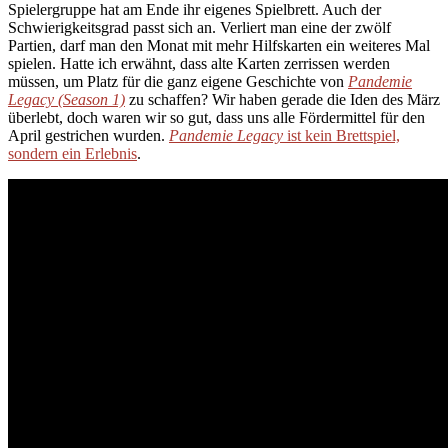
Spielergruppe hat am Ende ihr eigenes Spielbrett. Auch der
Schwierigkeitsgrad passt sich an. Verliert man eine der zwölf
Partien, darf man den Monat mit mehr Hilfskarten ein weiteres Mal
spielen. Hatte ich erwähnt, dass alte Karten zerrissen werden
müssen, um Platz für die ganz eigene Geschichte von
Pandemie
Legacy (Season 1)
zu schaffen? Wir haben gerade die Iden des März
überlebt, doch waren wir so gut, dass uns alle Fördermittel für den
April gestrichen wurden.
Pandemie Legacy
ist kein Brettspiel,
sondern ein Erlebnis
.