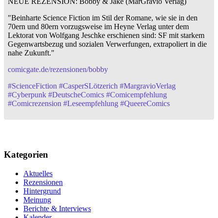
NEUE REZENSION: Bobby & Jake (MarGravio Verlag)
"Beinharte Science Fiction im Stil der Romane, wie sie in den
70ern und 80ern vorzugsweise im Heyne Verlag unter dem
Lektorat von Wolfgang Jeschke erschienen sind: SF mit starkem
Gegenwartsbezug und sozialen Verwerfungen, extrapoliert in die
nahe Zukunft."
comicgate.de/rezensionen/bobby
#
ScienceFiction
#
CasperSLötzerich
#
MargravioVerlag
#
Cyberpunk
#
DeutscheComics
#
Comicempfehlung
#
Comicrezension
#
Leseempfehlung
#
QueereComics
Kategorien
Aktuelles
Rezensionen
Hintergrund
Meinung
Berichte & Interviews
Kalender