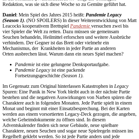
Redaktion, was sie sich diese Woche so zu Gemüte geführt hat.
Daniel
: Mein Spiel des Jahres 2015 heißt:
Pandemie Legacy
(Season 1)
. (NO SPOILERS) In dieser Weiterentwicklung von Matt
Leacocks kooperativem Brettspiel
Pandemie
versuchen zwei bis
vier Spieler die Welt zu retten. Dazu müssen sie gemeinsam
Seuchen behandeln, Heilmittel erforschen und weitere Ausbrüche
verhindern. Der Gegner ist das Brett oder vielmehr ein
Mechanismus, der Krankheiten in jeder Partie an anderen
Orten ausbrechen lässt. Warum dann ein neues Spiel machen?
Pandemie
ist eine gelungene Denksportaufgabe.
Pandemie Legacy
ist eine packende
Fortsetzungsgeschichte
(Season 1)
.
Im Gegensatz zum Original hinterlassen Katastrophen in
Legacy
Spuren: Eine Panik in New York bleibt auch in der nächste Partie
bestehen und die negativen Auswirkungen von Narben spüren die
Charaktere auch in folgenden Monaten. Jede Partie spielt in einem
Monat und beginnt mit einer Einsatzbesprechung. Bei der Karten
werden aus einem vorsortierten Legacy-Deck gezogen, die angeben,
welche Geheimdokumente zu öffnen sind. In diesem
Adventskalender finden sich neue Gebäude, neue spielbare
Charaktere, neuen Seuchen und sogar neue Spielregeln müssen ins
Regelheft geklebt werden. So ist jede Partie anders und jede