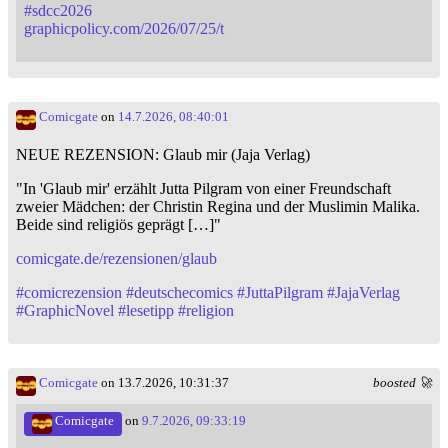
#
sdcc2026
graphicpolicy.com/2026/07/25/t
Comicgate
on
14.7.2026, 08:40:01
NEUE REZENSION: Glaub mir (Jaja Verlag)
"In 'Glaub mir' erzählt Jutta Pilgram von einer Freundschaft
zweier Mädchen: der Christin Regina und der Muslimin Malika.
Beide sind religiös geprägt […]"
comicgate.de/rezensionen/glaub
#
comicrezension
#
deutschecomics
#
JuttaPilgram
#
JajaVerlag
#
GraphicNovel
#
lesetipp
#
religion
Comicgate
on 13.7.2026, 10:31:37
boosted 🚀
Comicgate
on
9.7.2026, 09:33:19