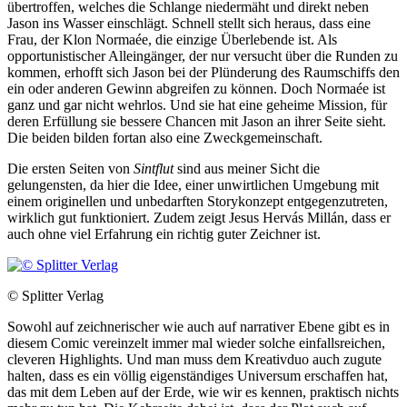
übertroffen, welches die Schlange niedermäht und direkt neben
Jason ins Wasser einschlägt. Schnell stellt sich heraus, dass eine
Frau, der Klon Normaée, die einzige Überlebende ist. Als
opportunistischer Alleingänger, der nur versucht über die Runden zu
kommen, erhofft sich Jason bei der Plünderung des Raumschiffs den
ein oder anderen Gewinn abgreifen zu können. Doch Normaée ist
ganz und gar nicht wehrlos. Und sie hat eine geheime Mission, für
deren Erfüllung sie bessere Chancen mit Jason an ihrer Seite sieht.
Die beiden bilden fortan also eine Zweckgemeinschaft.
Die ersten Seiten von
Sintflut
sind aus meiner Sicht die
gelungensten, da hier die Idee, einer unwirtlichen Umgebung mit
einem originellen und unbedarften Storykonzept entgegenzutreten,
wirklich gut funktioniert. Zudem zeigt Jesus Hervás Millán, dass er
auch ohne viel Erfahrung ein richtig guter Zeichner ist.
© Splitter Verlag
Sowohl auf zeichnerischer wie auch auf narrativer Ebene gibt es in
diesem Comic vereinzelt immer mal wieder solche einfallsreichen,
cleveren Highlights. Und man muss dem Kreativduo auch zugute
halten, dass es ein völlig eigenständiges Universum erschaffen hat,
das mit dem Leben auf der Erde, wie wir es kennen, praktisch nichts