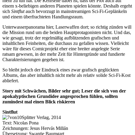
mehr zu tun hat. Die Kehrseite dabei ist, dass der Plot auch auf
einem x-beliebigen anderen Planeten spielen könnte. Deshalb ergeht
sich
Sintflut
auch bevorzugt in mainstreamigen Sci-Fi-Geplänkeln
und einem überfrachteten Handlungsraum.
Unterwasserpanorama hier, Laserwaffen dort; so richtig zünden will
die Mission rund um die beiden Hauptprotagonisten nicht. Und das,
wie gesagt, trotz der regelmäßig aufblitzenden grafischen und
inhaltlichen Feinheiten, die durchaus zu gefallen wissen. Vielleicht
wäre für dieses Comicprojekt eher eine breiter angelegte Serie
ratsam gewesen, in der mehr Zeit für Hintergründe und fundierte
Charakterisierungen gegeben ist.
So bleibt jedoch der Eindruck eines zwar grafisch geglückten
Albums, das aber inhaltlich nicht mehr als relativ solide Sci-Fi-Kost
abliefert.
Story mit Schwächen, Bilder sehr gut; Leser die sich von der
apokalyptischen Grundidee angesprochen fühlen, sollten
zumindest mal einen Blick riskieren
Sintflut
Splitter Verlag, 2014
Text: Nicolas Pona
Zeichnungen: Jesus Hervás Millán
Übersetzung: Swantje Baumgart