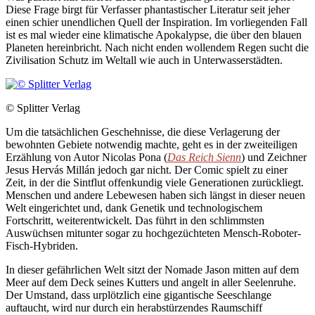
Diese Frage birgt für Verfasser phantastischer Literatur seit jeher
einen schier unendlichen Quell der Inspiration. Im vorliegenden Fall
ist es mal wieder eine klimatische Apokalypse, die über den blauen
Planeten hereinbricht. Nach nicht enden wollendem Regen sucht die
Zivilisation Schutz im Weltall wie auch in Unterwasserstädten.
© Splitter Verlag
Um die tatsächlichen Geschehnisse, die diese Verlagerung der
bewohnten Gebiete notwendig machte, geht es in der zweiteiligen
Erzählung von Autor Nicolas Pona (
Das Reich Sienn
) und Zeichner
Jesus Hervás Millán jedoch gar nicht. Der Comic spielt zu einer
Zeit, in der die Sintflut offenkundig viele Generationen zurückliegt.
Menschen und andere Lebewesen haben sich längst in dieser neuen
Welt eingerichtet und, dank Genetik und technologischem
Fortschritt, weiterentwickelt. Das führt in den schlimmsten
Auswüchsen mitunter sogar zu hochgezüchteten Mensch-Roboter-
Fisch-Hybriden.
In dieser gefährlichen Welt sitzt der Nomade Jason mitten auf dem
Meer auf dem Deck seines Kutters und angelt in aller Seelenruhe.
Der Umstand, dass urplötzlich eine gigantische Seeschlange
auftaucht, wird nur durch ein herabstürzendes Raumschiff