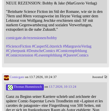
NEUE REZENSION: Bobby & Jake (MarGravio Verlag)
"Beinharte Science Fiction im Stil der Romane, wie sie in den
70ern und 80ern vorzugsweise im Heyne Verlag unter dem
Lektorat von Wolfgang Jeschke erschienen sind: SF mit
starkem Gegenwartsbezug und sozialen Verwerfungen,
extrapoliert in die nahe Zukunft."
comicgate.de/rezensionen/bobby
#
ScienceFiction
#
CasperSLötzerich
#
MargravioVerlag
#
Cyberpunk
#
DeutscheComics
#
Comicempfehlung
#
Comicrezension
#
Leseempfehlung
#
QueereComics
Comicgate
on 13.7.2026, 10:24:37
boosted 🚀
Thomas Hummitzsch
on
13.7.2026, 10:13:24
Ganz zu Beginn seiner Karriere schrieb und zeichnete der
spätere Comic-Superstar Lewis Trondheim mit »Lapinot et les
carottes de patagonie« eine Fingerübung von 500 Seiten, mit
der er sich im frankophonen Raum als Autor etablierte. Nun