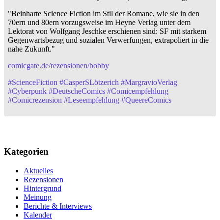
"Beinharte Science Fiction im Stil der Romane, wie sie in den
70ern und 80ern vorzugsweise im Heyne Verlag unter dem
Lektorat von Wolfgang Jeschke erschienen sind: SF mit starkem
Gegenwartsbezug und sozialen Verwerfungen, extrapoliert in die
nahe Zukunft."
comicgate.de/rezensionen/bobby
#
ScienceFiction
#
CasperSLötzerich
#
MargravioVerlag
#
Cyberpunk
#
DeutscheComics
#
Comicempfehlung
#
Comicrezension
#
Leseempfehlung
#
QueereComics
Kategorien
Aktuelles
Rezensionen
Hintergrund
Meinung
Berichte & Interviews
Kalender